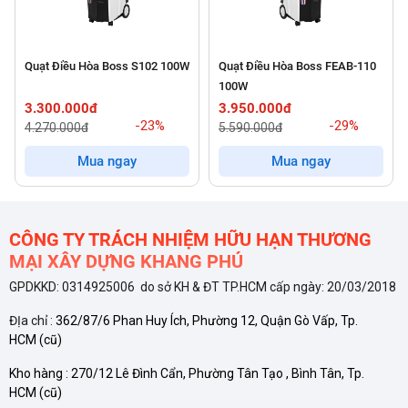
Quạt Điều Hòa Boss S102 100W
Quạt Điều Hòa Boss FEAB-110
100W
3.300.000đ
3.950.000đ
-23%
-29%
4.270.000đ
5.590.000đ
Mua ngay
Mua ngay
CÔNG TY TRÁCH NHIỆM HỮU HẠN THƯƠNG
MẠI XÂY DỰNG KHANG PHÚ
GPDKKD: 0314925006 do sở KH & ĐT TP.HCM cấp ngày: 20/03/2018
ĐỊa chỉ :
362/87/6 Phan Huy Ích, Phường 12, Quận Gò Vấp, Tp.
HCM
(cũ)
Kho hàng :
270/12 Lê Đình Cẩn, Phường Tân Tạo , Bình Tân, Tp.
HCM
(cũ)