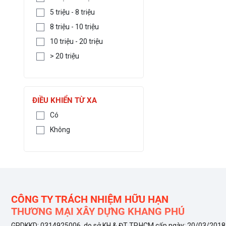
5 triệu - 8 triệu
8 triệu - 10 triệu
10 triệu - 20 triệu
> 20 triệu
ĐIỀU KHIỂN TỪ XA
Có
Không
CÔNG TY TRÁCH NHIỆM HỮU HẠN
THƯƠNG MẠI XÂY DỰNG KHANG PHÚ
GPDKKD: 0314925006 do sở KH & ĐT TP.HCM cấp ngày: 20/03/2018