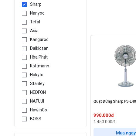
Sharp
Nanyoo
Tefal
Asia
Kangaroo
Daikiosan
Hòa Phát
Kottmann
Hokyto
Stanley
NEDFON
NAFUJI
Quạt Đứng Sharp PJ-L4
HawinCo
990.000đ
BOSS
1.450.000đ
Mua ngay