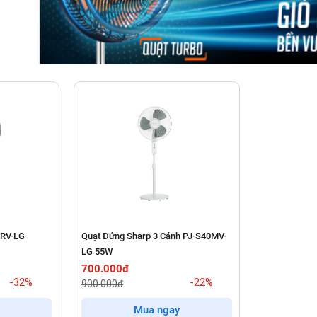
0RV-LG
Quạt Đứng Sharp 3 Cánh PJ-S40MV-
LG 55W
700.000đ
-32%
-22%
900.000đ
Mua ngay