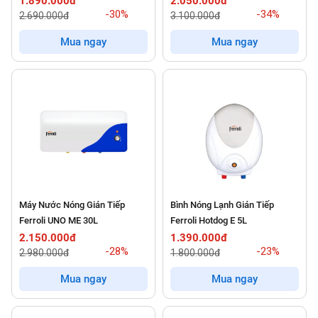
1.890.000đ
2.050.000đ
-30%
-34%
2.690.000đ
3.100.000đ
Mua ngay
Mua ngay
Máy Nước Nóng Gián Tiếp
Bình Nóng Lạnh Gián Tiếp
Ferroli UNO ME 30L
Ferroli Hotdog E 5L
2.150.000đ
1.390.000đ
-28%
-23%
2.980.000đ
1.800.000đ
Mua ngay
Mua ngay