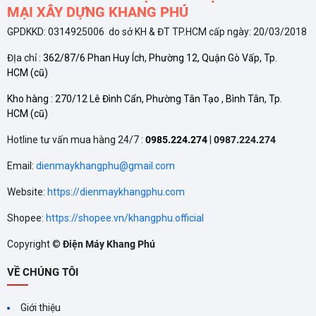
MẠI XÂY DỰNG KHANG PHÚ
GPDKKD: 0314925006 do sở KH & ĐT TP.HCM cấp ngày: 20/03/2018
ĐỊa chỉ :
362/87/6 Phan Huy Ích, Phường 12, Quận Gò Vấp, Tp.
HCM
(cũ)
Kho hàng :
270/12 Lê Đình Cẩn, Phường Tân Tạo , Bình Tân, Tp.
HCM
(cũ)
Hotline tư vấn mua hàng 24/7 :
0985.224.274
|
0987.224.274
Email:
dienmaykhangphu@gmail.com
Website:
https://dienmaykhangphu.com
Shopee:
https://shopee.vn/khangphu.official
Copyright ©
Điện Máy Khang Phú
VỀ CHÚNG TÔI
Giới thiệu