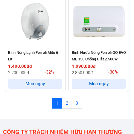
Bình Nóng Lạnh Ferroli Mito 6
Bình Nước Nóng Ferroli QQ EVO
Lít
ME 15L Chống Giật 2.500W
1.490.000đ
1.990.000đ
-32%
-30%
2.200.000đ
2.850.000đ
Mua ngay
Mua ngay
1
2
3
CÔNG TY TRÁCH NHIỆM HỮU HẠN THƯƠNG