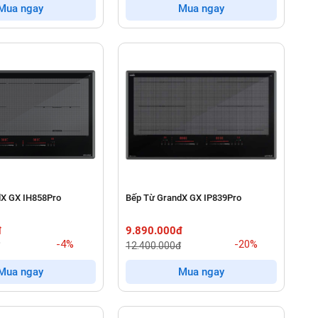
Mua ngay
Mua ngay
dX GX IH858Pro
Bếp Từ GrandX GX IP839Pro
đ
9.890.000đ
-4%
-20%
12.400.000đ
Mua ngay
Mua ngay