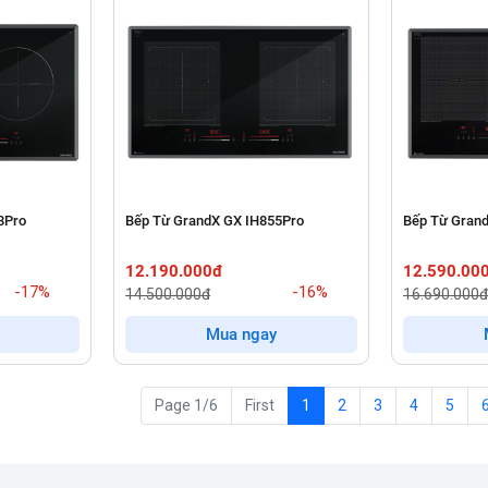
8Pro
Bếp Từ GrandX GX IH855Pro
Bếp Từ Gran
12.190.000đ
12.590.00
-17%
-16%
14.500.000đ
16.690.000đ
Mua ngay
Page 1/6
First
1
2
3
4
5