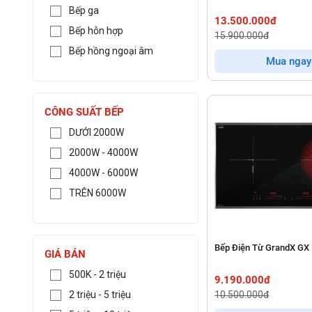
Bếp ga
13.500.000đ
Bếp hỗn hợp
15.900.000đ
Bếp hồng ngoại âm
Mua ngay
CÔNG SUẤT BẾP
DƯỚI 2000W
2000W - 4000W
4000W - 6000W
TRÊN 6000W
Bếp Điện Từ GrandX GX
GIÁ BÁN
500K - 2 triệu
9.190.000đ
10.500.000đ
2 triệu - 5 triệu