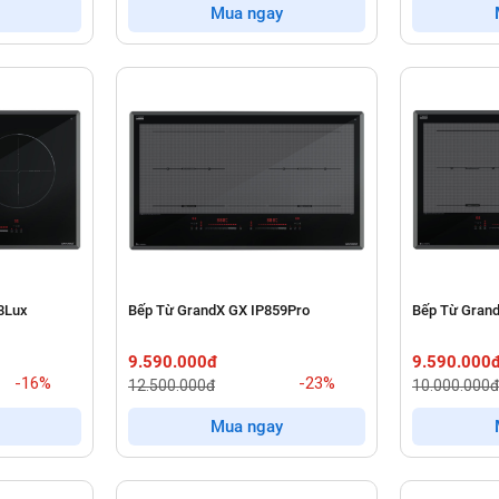
Mua ngay
8Lux
Bếp Từ GrandX GX IP859Pro
Bếp Từ Gran
9.590.000đ
9.590.000
-16%
-23%
12.500.000đ
10.000.000đ
Mua ngay