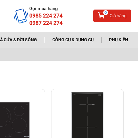
Gọi mua hàng
0
0985 224 274
Giỏ hàng
0987 224 274
À CỬA & ĐỜI SỐNG
CÔNG CỤ & DỤNG CỤ
PHỤ KIỆN