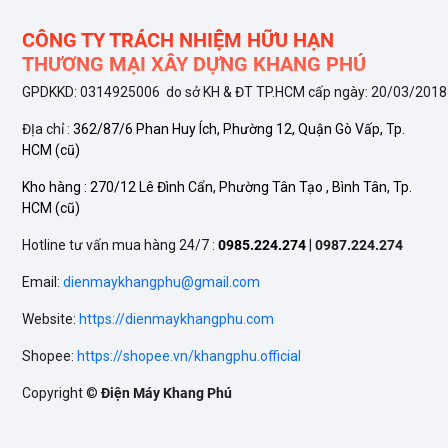
CÔNG TY TRÁCH NHIỆM HỮU HẠN
THƯƠNG MẠI XÂY DỰNG KHANG PHÚ
GPDKKD: 0314925006 do sở KH & ĐT TP.HCM cấp ngày: 20/03/2018
ĐỊa chỉ :
362/87/6 Phan Huy Ích, Phường 12, Quận Gò Vấp, Tp.
HCM
(cũ)
Kho hàng :
270/12 Lê Đình Cẩn, Phường Tân Tạo , Bình Tân, Tp.
HCM
(cũ)
Hotline tư vấn mua hàng 24/7 :
0985.224.274
|
0987.224.274
Email:
dienmaykhangphu@gmail.com
Website:
https://dienmaykhangphu.com
Shopee:
https://shopee.vn/khangphu.official
Copyright ©
Điện Máy Khang Phú