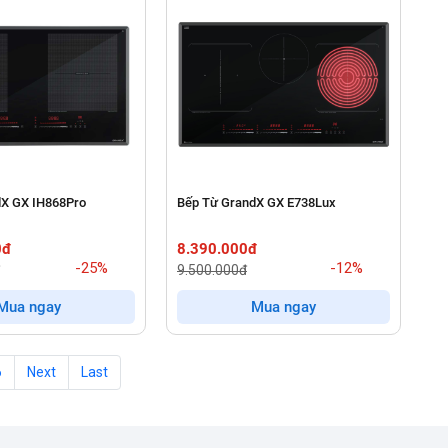
dX GX IH868Pro
Bếp Từ GrandX GX E738Lux
0đ
8.390.000đ
-25%
-12%
9.500.000đ
Mua ngay
Mua ngay
6
Next
Last