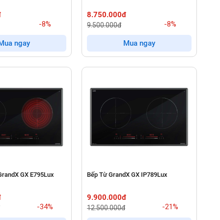
đ
8.750.000đ
-8%
-8%
9.500.000đ
Mua ngay
Mua ngay
GrandX GX E795Lux
Bếp Từ GrandX GX IP789Lux
đ
9.900.000đ
-34%
-21%
12.500.000đ