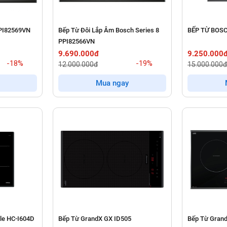
PPI82569VN
Bếp Từ Đôi Lắp Âm Bosch Series 8
BẾP TỪ BOS
PPI82566VN
9.690.000đ
9.250.000
-18%
-19%
12.000.000đ
15.000.000đ
Mua ngay
le HC-I604D
Bếp Từ GrandX GX ID505
Bếp Từ Grand