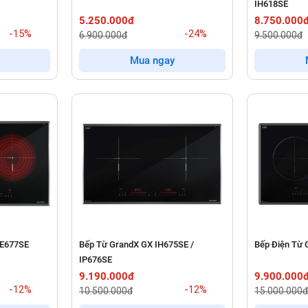
IH618SE
5.250.000đ
8.750.000
-15%
-24%
6.900.000đ
9.500.000đ
Mua ngay
 E677SE
Bếp Từ GrandX GX IH675SE /
Bếp Điện Từ 
IP676SE
9.190.000đ
9.900.000
-12%
-12%
10.500.000đ
15.000.000đ