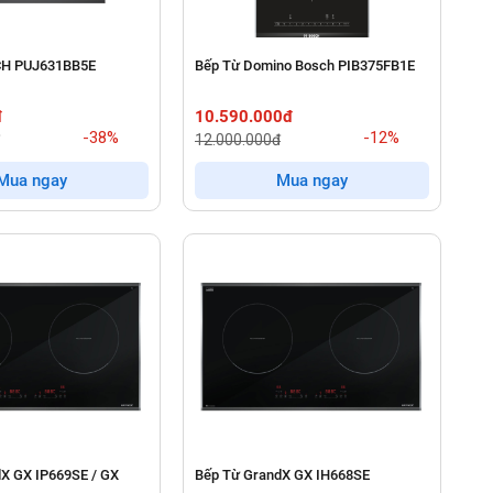
CH PUJ631BB5E
Bếp Từ Domino Bosch PIB375FB1E
đ
10.590.000đ
-38%
-12%
12.000.000đ
Mua ngay
Mua ngay
X GX IP669SE / GX
Bếp Từ GrandX GX IH668SE