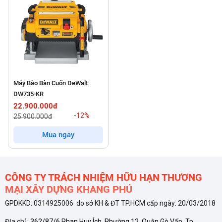
Máy Bào Bàn Cuốn DeWalt
DW735-KR
22.900.000đ
-12%
25.900.000đ
Mua ngay
CÔNG TY TRÁCH NHIỆM HỮU HẠN THƯƠNG
MẠI XÂY DỰNG KHANG PHÚ
GPDKKD: 0314925006 do sở KH & ĐT TP.HCM cấp ngày: 20/03/2018
ĐỊa chỉ :
362/87/6 Phan Huy Ích, Phường 12, Quận Gò Vấp, Tp.