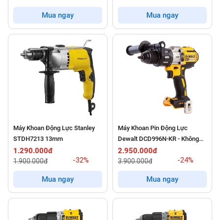
Mua ngay
Mua ngay
Máy Khoan Động Lực Stanley
Máy Khoan Pin Động Lực
STDH7213 13mm
Dewalt DCD996N-KR - Không
Pin Và Sạc
1.290.000đ
2.950.000đ
-32%
-24%
1.900.000đ
3.900.000đ
Mua ngay
Mua ngay