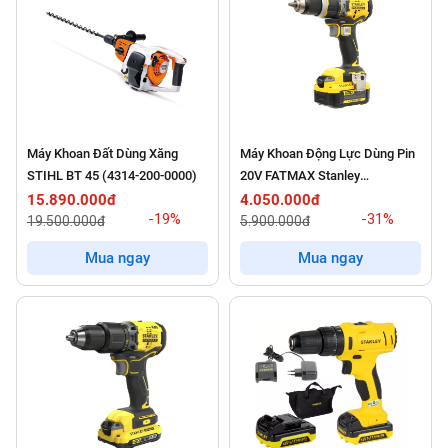
Máy Khoan Đất Dùng Xăng
Máy Khoan Động Lực Dùng Pin
STIHL BT 45 (4314-200-0000)
20V FATMAX Stanley
SBD721M2K
15.890.000đ
4.050.000đ
-19%
-31%
19.500.000đ
5.900.000đ
Mua ngay
Mua ngay