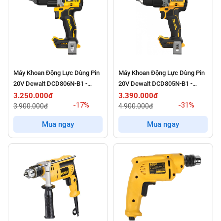
Máy Khoan Động Lực Dùng Pin
Máy Khoan Động Lực Dùng Pin
20V Dewalt DCD806N-B1 -
20V Dewalt DCD805N-B1 -
Chưa Pin Và Sạc
Chưa Pin Sạc
3.250.000đ
3.390.000đ
-17%
-31%
3.900.000đ
4.900.000đ
Mua ngay
Mua ngay