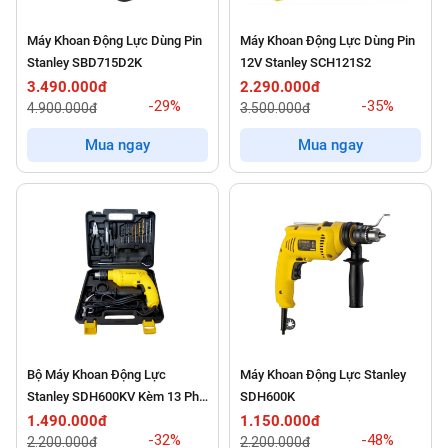
Máy Khoan Động Lực Dùng Pin
Máy Khoan Động Lực Dùng Pin
Stanley SBD715D2K
12V Stanley SCH121S2
3.490.000đ
2.290.000đ
-29%
-35%
4.900.000đ
3.500.000đ
Mua ngay
Mua ngay
Bộ Máy Khoan Động Lực
Máy Khoan Động Lực Stanley
Stanley SDH600KV Kèm 13 Phụ
SDH600K
Kiện
1.490.000đ
1.150.000đ
-32%
-48%
2.200.000đ
2.200.000đ