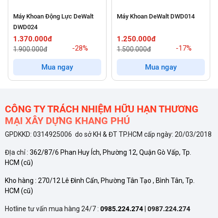
Máy Khoan Động Lực DeWalt
Máy Khoan DeWalt DWD014
DWD024
1.370.000đ
1.250.000đ
-28%
-17%
1.900.000đ
1.500.000đ
Mua ngay
Mua ngay
CÔNG TY TRÁCH NHIỆM HỮU HẠN THƯƠNG
MẠI XÂY DỰNG KHANG PHÚ
GPDKKD: 0314925006 do sở KH & ĐT TP.HCM cấp ngày: 20/03/2018
ĐỊa chỉ :
362/87/6 Phan Huy Ích, Phường 12, Quận Gò Vấp, Tp.
HCM
(cũ)
Kho hàng :
270/12 Lê Đình Cẩn, Phường Tân Tạo , Bình Tân, Tp.
HCM
(cũ)
Hotline tư vấn mua hàng 24/7 :
0985.224.274
|
0987.224.274