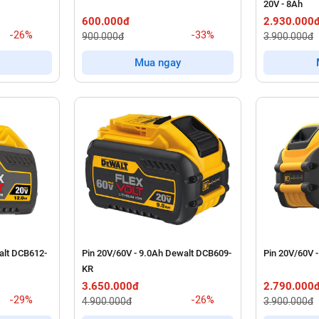
20V - 8Ah
600.000đ
2.930.000
-26%
-33%
900.000đ
3.900.000đ
Mua ngay
alt DCB612-
Pin 20V/60V - 9.0Ah Dewalt DCB609-
Pin 20V/60V 
KR
3.650.000đ
2.790.000
-29%
-26%
4.900.000đ
3.900.000đ