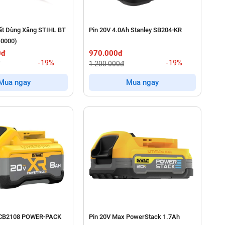
ất Dùng Xăng STIHL BT
Pin 20V 4.0Ah Stanley SB204-KR
-0000)
0đ
970.000đ
-19%
-19%
1.200.000đ
Mua ngay
Mua ngay
DCB2108 POWER-PACK
Pin 20V Max PowerStack 1.7Ah