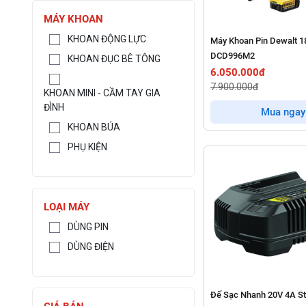
MÁY KHOAN
KHOAN ĐỘNG LỰC
Máy Khoan Pin Dewalt 1
DCD996M2
KHOAN ĐỤC BÊ TÔNG
6.050.000đ
7.900.000đ
KHOAN MINI - CẦM TAY GIA
ĐÌNH
Mua ngay
KHOAN BÚA
PHỤ KIỆN
LOẠI MÁY
DÙNG PIN
DÙNG ĐIỆN
Đế Sạc Nhanh 20V 4A St