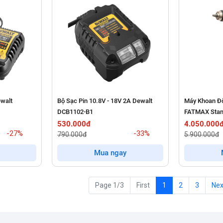
ewalt
Bộ Sạc Pin 10.8V - 18V 2A Dewalt
Máy Khoan Độ
DCB1102-B1
FATMAX Stan
530.000đ
4.050.000
-27%
-33%
790.000đ
5.900.000đ
Mua ngay
Page 1/3
First
1
2
3
Nex