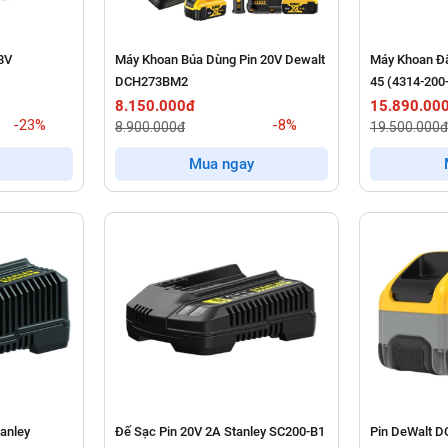
8V
Máy Khoan Búa Dùng Pin 20V Dewalt
Máy Khoan Đ
DCH273BM2
45 (4314-200
8.150.000đ
15.890.00
-23%
-8%
8.900.000đ
19.500.000đ
Mua ngay
anley
Đế Sạc Pin 20V 2A Stanley SC200-B1
Pin DeWalt 