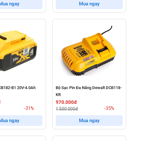
Mua ngay
Mua ngay
CB182-B1 20V-4.0Ah
Bộ Sạc Pin Đa Năng Dewalt DCB118-
KR
đ
970.000đ
-31%
-35%
1.500.000đ
Mua ngay
Mua ngay