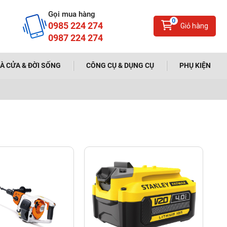
Gọi mua hàng
0
0985 224 274
Giỏ hàng
0987 224 274
À CỬA & ĐỜI SỐNG
CÔNG CỤ & DỤNG CỤ
PHỤ KIỆN