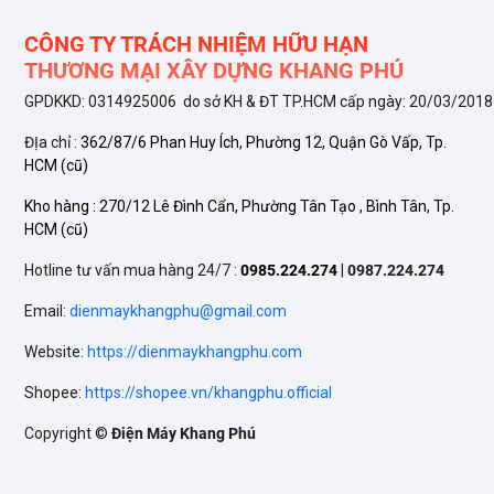
CÔNG TY TRÁCH NHIỆM HỮU HẠN
THƯƠNG MẠI XÂY DỰNG KHANG PHÚ
GPDKKD: 0314925006 do sở KH & ĐT TP.HCM cấp ngày: 20/03/2018
ĐỊa chỉ :
362/87/6 Phan Huy Ích, Phường 12, Quận Gò Vấp, Tp.
HCM
(cũ)
Kho hàng :
270/12 Lê Đình Cẩn, Phường Tân Tạo , Bình Tân, Tp.
HCM
(cũ)
Hotline tư vấn mua hàng 24/7 :
0985.224.274
|
0987.224.274
Email:
dienmaykhangphu@gmail.com
Website:
https://dienmaykhangphu.com
Shopee:
https://shopee.vn/khangphu.official
Copyright ©
Điện Máy Khang Phú