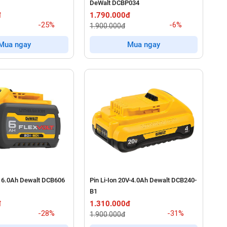
DeWalt DCBP034
đ
1.790.000đ
-25%
-6%
1.900.000đ
Mua ngay
Mua ngay
- 6.0Ah Dewalt DCB606
Pin Li-Ion 20V-4.0Ah Dewalt DCB240-
B1
đ
1.310.000đ
-28%
-31%
1.900.000đ