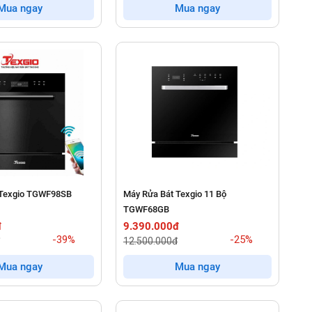
Mua ngay
Mua ngay
 Texgio TGWF98SB
Máy Rửa Bát Texgio 11 Bộ
TGWF68GB
đ
9.390.000đ
-39%
-25%
12.500.000đ
Mua ngay
Mua ngay