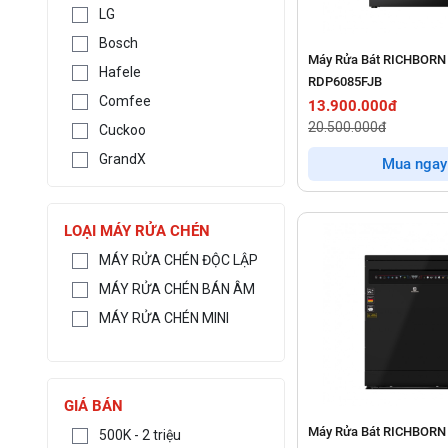
LG
Bosch
Máy Rửa Bát RICHBORN
Hafele
RDP6085FJB
Comfee
13.900.000đ
20.500.000đ
Cuckoo
GrandX
Mua ngay
LOẠI MÁY RỬA CHÉN
MÁY RỬA CHÉN ĐỘC LẬP
MÁY RỬA CHÉN BÁN ÂM
MÁY RỬA CHÉN MINI
GIÁ BÁN
Máy Rửa Bát RICHBORN
500K - 2 triệu