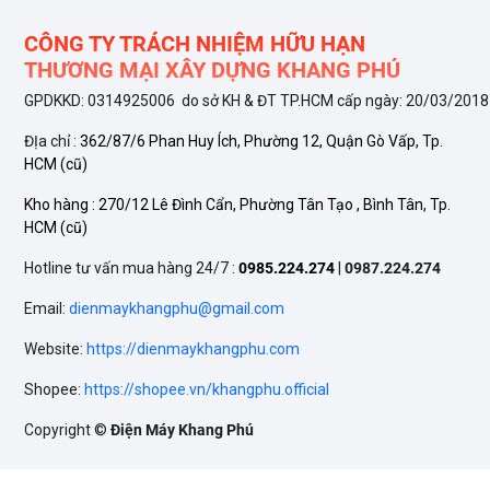
CÔNG TY TRÁCH NHIỆM HỮU HẠN
THƯƠNG MẠI XÂY DỰNG KHANG PHÚ
GPDKKD: 0314925006 do sở KH & ĐT TP.HCM cấp ngày: 20/03/2018
ĐỊa chỉ :
362/87/6 Phan Huy Ích, Phường 12, Quận Gò Vấp, Tp.
HCM
(cũ)
Kho hàng :
270/12 Lê Đình Cẩn, Phường Tân Tạo , Bình Tân, Tp.
HCM
(cũ)
Hotline tư vấn mua hàng 24/7 :
0985.224.274
|
0987.224.274
Email:
dienmaykhangphu@gmail.com
Website:
https://dienmaykhangphu.com
Shopee:
https://shopee.vn/khangphu.official
Copyright ©
Điện Máy Khang Phú