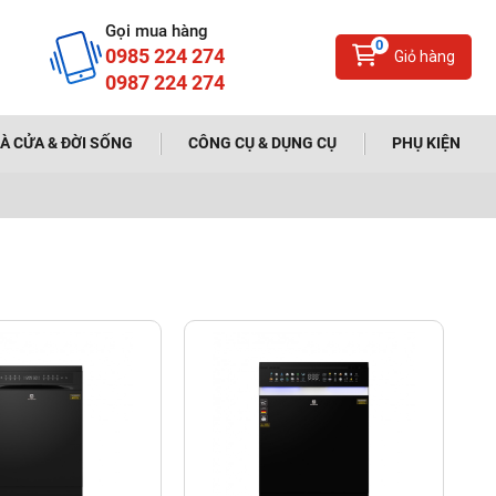
Gọi mua hàng
0
0985 224 274
Giỏ hàng
0987 224 274
À CỬA & ĐỜI SỐNG
CÔNG CỤ & DỤNG CỤ
PHỤ KIỆN