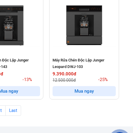
 Độc Lập Junger
Máy Rửa Chén Độc Lập Junger
-143
Leopard DWJ-103
0đ
9.390.000đ
-13%
-25%
12.500.000đ
Mua ngay
Mua ngay
t
Last