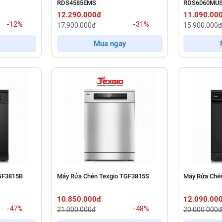
RDS4585EMS
RDS6060MU
12.290.000đ
11.090.00
-12%
-31%
17.900.000đ
15.900.000đ
Mua ngay
GF3815B
Máy Rửa Chén Texgio TGF3815S
Máy Rửa Ché
10.850.000đ
12.090.00
-47%
-48%
21.000.000đ
20.000.000đ