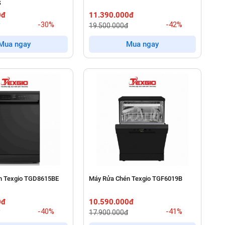
S
0đ
11.390.000đ
-30%
-42%
19.500.000đ
Mua ngay
Mua ngay
n Texgio TGD8615BE
Máy Rửa Chén Texgio TGF6019B
0đ
10.590.000đ
-40%
-41%
17.900.000đ