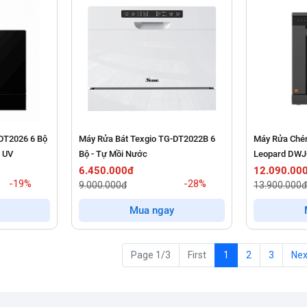
DT2026 6 Bộ
Máy Rửa Bát Texgio TG-DT2022B 6
Máy Rửa Chén
n UV
Bộ - Tự Mồi Nước
Leopard DWJ
6.450.000đ
12.090.00
-19%
-28%
9.000.000đ
13.900.000đ
Mua ngay
Page 1/3
First
1
2
3
Nex