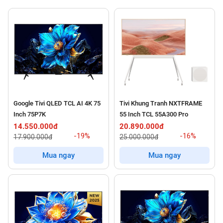
Google Tivi QLED TCL AI 4K 75
Tivi Khung Tranh NXTFRAME
Inch 75P7K
55 Inch TCL 55A300 Pro
14.550.000đ
20.890.000đ
-19%
-16%
17.900.000đ
25.000.000đ
Mua ngay
Mua ngay