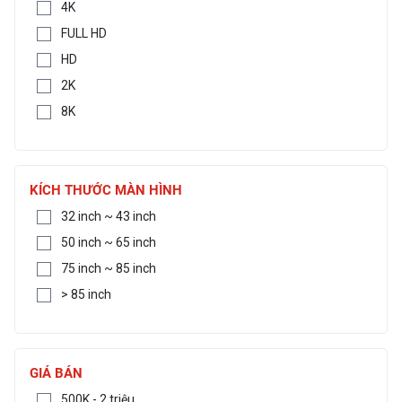
4K
FULL HD
HD
2K
8K
KÍCH THƯỚC MÀN HÌNH
32 inch ~ 43 inch
50 inch ~ 65 inch
75 inch ~ 85 inch
> 85 inch
GIÁ BÁN
500K - 2 triệu