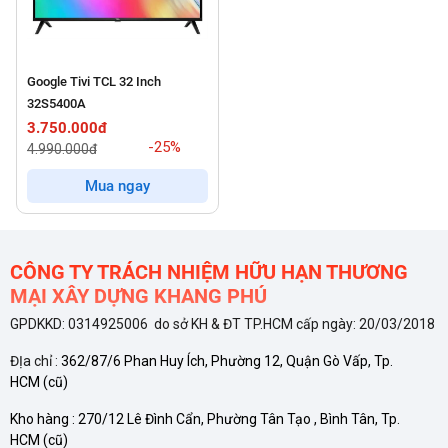
Google Tivi TCL 32 Inch
32S5400A
3.750.000đ
-25%
4.990.000đ
Mua ngay
CÔNG TY TRÁCH NHIỆM HỮU HẠN THƯƠNG
MẠI XÂY DỰNG KHANG PHÚ
GPDKKD: 0314925006 do sở KH & ĐT TP.HCM cấp ngày: 20/03/2018
ĐỊa chỉ :
362/87/6 Phan Huy Ích, Phường 12, Quận Gò Vấp, Tp.
HCM
(cũ)
Kho hàng :
270/12 Lê Đình Cẩn, Phường Tân Tạo , Bình Tân, Tp.
HCM
(cũ)