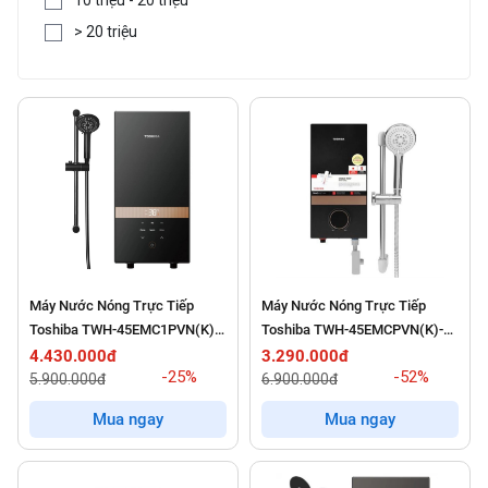
> 20 triệu
Máy Nước Nóng Trực Tiếp
Máy Nước Nóng Trực Tiếp
Toshiba TWH-45EMC1PVN(K)-
Toshiba TWH-45EMCPVN(K)-
KB
CB
4.430.000đ
3.290.000đ
-25%
-52%
5.900.000đ
6.900.000đ
Mua ngay
Mua ngay