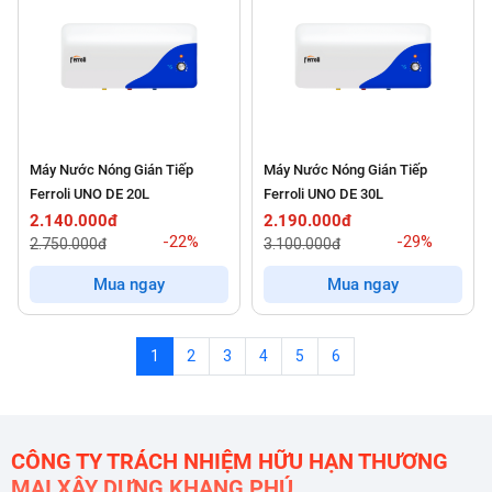
Máy Nước Nóng Gián Tiếp
Máy Nước Nóng Gián Tiếp
Ferroli UNO DE 20L
Ferroli UNO DE 30L
2.140.000đ
2.190.000đ
-22%
-29%
2.750.000đ
3.100.000đ
Mua ngay
Mua ngay
1
2
3
4
5
6
CÔNG TY TRÁCH NHIỆM HỮU HẠN THƯƠNG
MẠI XÂY DỰNG KHANG PHÚ