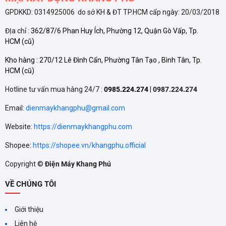
GPDKKD: 0314925006 do sở KH & ĐT TP.HCM cấp ngày: 20/03/2018
ĐỊa chỉ :
362/87/6 Phan Huy Ích, Phường 12, Quận Gò Vấp, Tp.
HCM
(cũ)
Kho hàng :
270/12 Lê Đình Cẩn, Phường Tân Tạo , Bình Tân, Tp.
HCM
(cũ)
Hotline tư vấn mua hàng 24/7 :
0985.224.274
|
0987.224.274
Email:
dienmaykhangphu@gmail.com
Website:
https://dienmaykhangphu.com
Shopee:
https://shopee.vn/khangphu.official
Copyright ©
Điện Máy Khang Phú
VỀ CHÚNG TÔI
Giới thiệu
Liên hệ