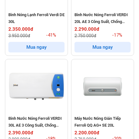
Bình Nóng Lạnh Ferroli Verdi DE
Bình Nước Nóng Ferroli VERDI
30L
20L AE 3 Công Suất, Chống
Giật, Chống Cặn 2500W
2.350.000đ
2.290.000đ
-41%
-17%
3.950.000đ
2.750.000đ
Mua ngay
Mua ngay
Bình Nước Nóng Ferroli VERDI
Máy Nước Nóng Gián Tiếp
30L AE 3 Công Suất, Chống
Ferroli QQ AG+ SE 20L
Giật, Chống Cặn 2500W
2.390.000đ
2.200.000đ
-18%
-20%