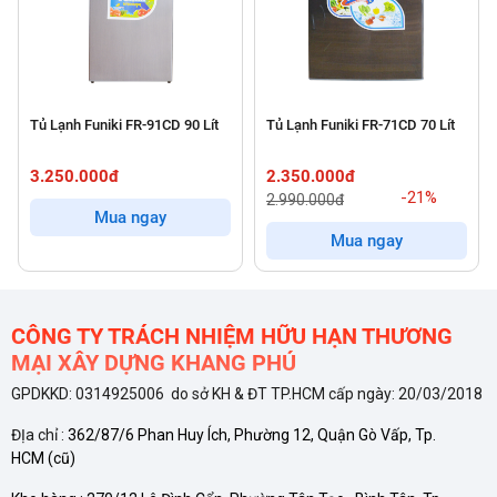
Tủ Lạnh Funiki FR-91CD 90 Lít
Tủ Lạnh Funiki FR-71CD 70 Lít
3.250.000đ
2.350.000đ
-21%
2.990.000đ
Mua ngay
Mua ngay
CÔNG TY TRÁCH NHIỆM HỮU HẠN THƯƠNG
MẠI XÂY DỰNG KHANG PHÚ
GPDKKD: 0314925006 do sở KH & ĐT TP.HCM cấp ngày: 20/03/2018
ĐỊa chỉ :
362/87/6 Phan Huy Ích, Phường 12, Quận Gò Vấp, Tp.
HCM
(cũ)