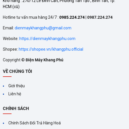
Kho hàng :
270/12 Lê Đình Cẩn, Phường Tân Tạo , Bình Tân, Tp.
HCM
(cũ)
Hotline tư vấn mua hàng 24/7 :
0985.224.274
|
0987.224.274
Email:
dienmaykhangphu@gmail.com
Website:
https://dienmaykhangphu.com
Shopee:
https://shopee.vn/khangphu.official
Copyright ©
Điện Máy Khang Phú
VỀ CHÚNG TÔI
Giới thiệu
Liên hệ
CHÍNH SÁCH
Chính Sách Đổi Trả Hàng Hoá