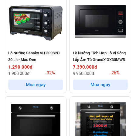
Lò Nướng Sanaky VH-309S2D
Lò Nướng Tích Hợp Lò Vi Sóng
30 Lít - Màu Đen
Lắp Âm Tủ GrandX GX30MW5
1.290.000đ
7.390.000đ
-32%
-26%
1.900.000đ
9.950.000đ
Mua ngay
Mua ngay