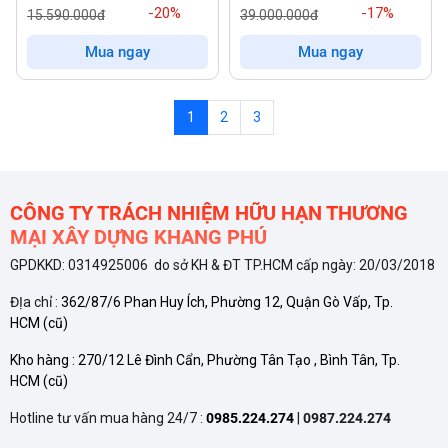
-20%
-17%
15.590.000đ
39.000.000đ
Mua ngay
Mua ngay
1
2
3
CÔNG TY TRÁCH NHIỆM HỮU HẠN THƯƠNG
MẠI XÂY DỰNG KHANG PHÚ
GPDKKD: 0314925006 do sở KH & ĐT TP.HCM cấp ngày: 20/03/2018
ĐỊa chỉ :
362/87/6 Phan Huy Ích, Phường 12, Quận Gò Vấp, Tp.
HCM
(cũ)
Kho hàng :
270/12 Lê Đình Cẩn, Phường Tân Tạo , Bình Tân, Tp.
HCM
(cũ)
Hotline tư vấn mua hàng 24/7 :
0985.224.274
|
0987.224.274