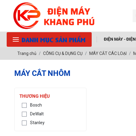
DANH MỤC SẢN PHẨM
ĐIỆN MÁY - ĐIỆ
Trang chủ
CÔNG CỤ & DỤNG CỤ
MÁY CẮT CÁC LOẠI
M
MÁY CẮT NHÔM
THƯƠNG HIỆU
Bosch
DeWalt
Stanley