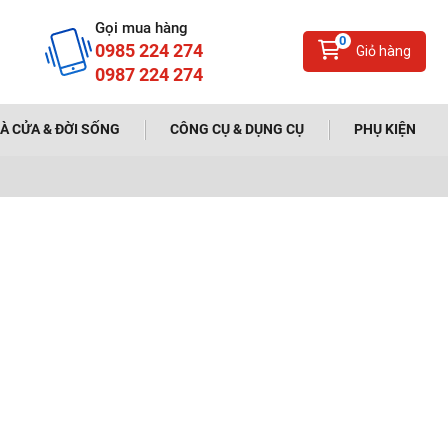
Gọi mua hàng
0
0985 224 274
Giỏ hàng
0987 224 274
À CỬA & ĐỜI SỐNG
CÔNG CỤ & DỤNG CỤ
PHỤ KIỆN