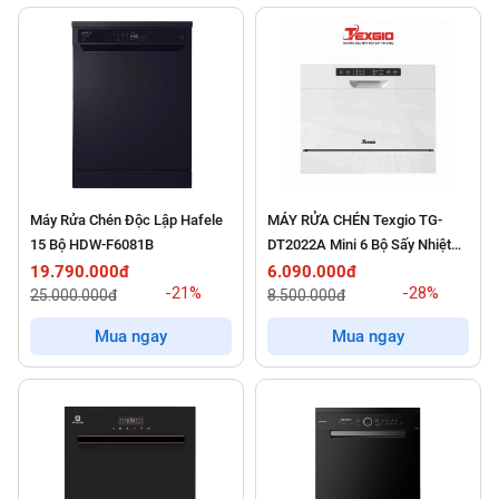
Máy Rửa Chén Độc Lập Hafele
MÁY RỬA CHÉN Texgio TG-
15 Bộ HDW-F6081B
DT2022A Mini 6 Bộ Sấy Nhiệt
Dư
19.790.000đ
6.090.000đ
-21%
-28%
25.000.000đ
8.500.000đ
Mua ngay
Mua ngay