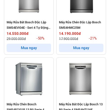
Máy Rửa Bát Bosch Độc Lập
Máy Rửa Chén Độc Lập Bosch
SMS4EVI04E - Seri 4 Tự Động
SMS4HMC25M
Hé Cửa
14.550.000đ
14.190.000đ
-50%
-21%
29.000.000đ
17.900.000đ
Mua ngay
Mua ngay
Máy Rửa Chén Bosch
Máy Rửa Bát Độc Lập Bosch 13
SMS4ECI01P 13 Bộ Serie 4
Bộ Serie 4 SMS4HTI16E