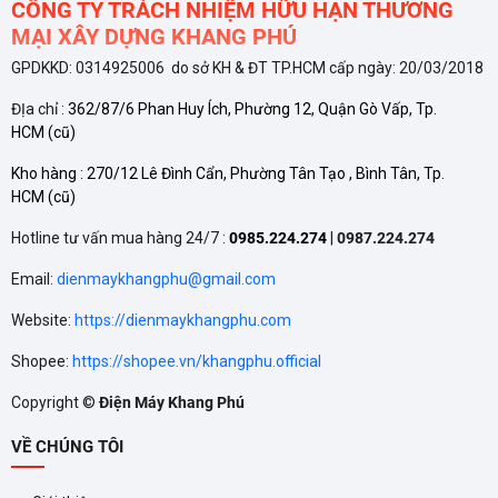
CÔNG TY TRÁCH NHIỆM HỮU HẠN THƯƠNG
MẠI XÂY DỰNG KHANG PHÚ
GPDKKD: 0314925006 do sở KH & ĐT TP.HCM cấp ngày: 20/03/2018
ĐỊa chỉ :
362/87/6 Phan Huy Ích, Phường 12, Quận Gò Vấp, Tp.
HCM
(cũ)
Kho hàng :
270/12 Lê Đình Cẩn, Phường Tân Tạo , Bình Tân, Tp.
HCM
(cũ)
Hotline tư vấn mua hàng 24/7 :
0985.224.274
|
0987.224.274
Email:
dienmaykhangphu@gmail.com
Website:
https://dienmaykhangphu.com
Shopee:
https://shopee.vn/khangphu.official
Copyright ©
Điện Máy Khang Phú
VỀ CHÚNG TÔI