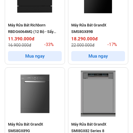
Máy Rửa Bát Richborn
Máy Rửa Bát GrandX
RBDG6064MQ (12 Bộ - Sấy
SMS8GX89B
Chuyên Biệt)
11.390.000đ
18.290.000đ
-33%
-17%
16.900.000đ
22.000.000đ
Mua ngay
Mua ngay
Máy Rửa Bát GrandX
Máy Rửa Bát GrandX
SMS8GX89G
SMI8GX82 Series 8