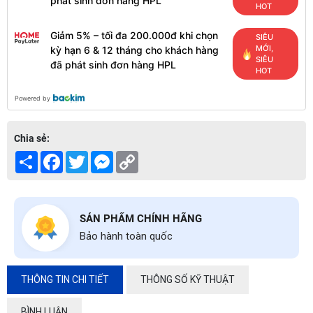
phát sinh đơn hàng HPL
HOT
Giảm 5% – tối đa 200.000đ khi chọn
SIÊU
MỚI,
kỳ hạn 6 & 12 tháng cho khách hàng
SIÊU
đã phát sinh đơn hàng HPL
HOT
Powered by
Chia sẻ:
Share
Facebook
Twitter
Messenger
Copy
Link
SẢN PHẨM CHÍNH HÃNG
Bảo hành toàn quốc
THÔNG TIN CHI TIẾT
THÔNG SỐ KỸ THUẬT
BÌNH LUẬN