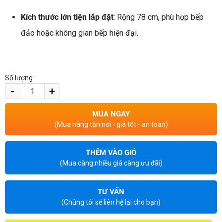
Kích thước lớn tiện lắp đặt
: Rộng 78 cm, phù hợp bếp
đảo hoặc không gian bếp hiện đại.
Số lượng
-
+
MUA NGAY
(Mua hàng tận nơi - giá tốt - an toàn)
THÊM VÀO GIỎ
(Mua càng nhiều giá càng ưu đãi)
TƯ VẤN
(Chúng tôi sẽ liên hệ lại cho bạn)