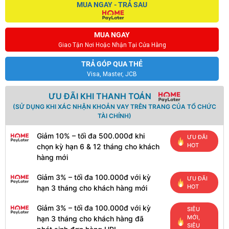
MUA NGAY - TRẢ SAU
MUA NGAY
Giao Tận Nơi Hoặc Nhận Tại Cửa Hàng
TRẢ GÓP QUA THẺ
Visa, Master, JCB
ƯU ĐÃI KHI THANH TOÁN
(SỬ DỤNG KHI XÁC NHẬN KHOẢN VAY TRÊN TRANG CỦA TỔ CHỨC
TÀI CHÍNH)
Giảm 10% – tối đa 500.000đ khi
ƯU ĐÃI
HOT
chọn kỳ hạn 6 & 12 tháng cho khách
hàng mới
Giảm 3% – tối đa 100.000đ với kỳ
ƯU ĐÃI
HOT
hạn 3 tháng cho khách hàng mới
Giảm 3% – tối đa 100.000đ với kỳ
SIÊU
MỚI,
hạn 3 tháng cho khách hàng đã
SIÊU