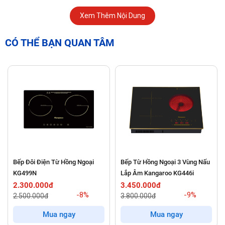
Xem Thêm Nội Dung
CÓ THỂ BẠN QUAN TÂM
Công suất và hiệu suất nấu ấn tượng của bếp từ đôi
Bosch PPI82566VN
Bếp từ Bosch
PPI82566VN sở hữu tổng công suất lên đến
Bếp Đôi Điện Từ Hồng Ngoại
Bếp Từ Hồng Ngoại 3 Vùng Nấu
3500W
, cho phép bạn nấu ăn nhanh chóng, hiệu quả và tiết
KG499N
Lắp Âm Kangaroo KG446i
kiệm tối đa thời gian. Mỗi vùng nấu đều có công suất mạnh
2.300.000đ
3.450.000đ
-8%
-9%
2.500.000đ
3.800.000đ
mẽ 1800W, kết hợp với chức năng
Booster
gia nhiệt siêu tốc.
Với tính năng này, bạn có thể tăng công suất vùng nấu lên
Mua ngay
Mua ngay