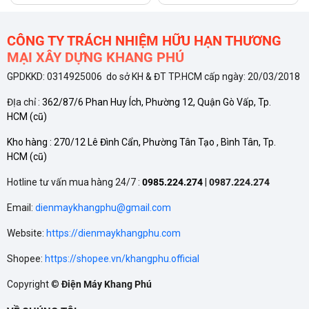
mức tối đa trong thời gian ngắn để đun sôi nước, luộc rau hay
xào nấu nhanh, giúp rút ngắn đáng kể thời gian chuẩn bị bữa
CÔNG TY TRÁCH NHIỆM HỮU HẠN THƯƠNG
ăn. Kích thước vùng nấu đường kính
Ø 18 cm
phù hợp với
MẠI XÂY DỰNG KHANG PHÚ
nhiều loại nồi chảo phổ biến, tối ưu hóa quá trình truyền nhiệt.
GPDKKD: 0314925006 do sở KH & ĐT TP.HCM cấp ngày: 20/03/2018
ĐỊa chỉ :
362/87/6 Phan Huy Ích, Phường 12, Quận Gò Vấp, Tp.
Thiết kế sang trọng, tối ưu không gian bếp
HCM
(cũ)
Bếp từ đôi Bosch
PPI82566VN được thiết kế theo phong
Kho hàng :
270/12 Lê Đình Cẩn, Phường Tân Tạo , Bình Tân, Tp.
HCM
(cũ)
cách hiện đại với màu đen chủ đạo, tạo nên vẻ ngoài thanh
lịch và đẳng cấp. Khả năng
lắp âm
của bếp giúp bề mặt bếp
Hotline tư vấn mua hàng 24/7 :
0985.224.274
|
0987.224.274
phẳng hoàn toàn với bàn đá, không chỉ tiết kiệm diện tích mà
Email:
dienmaykhangphu@gmail.com
còn mang lại sự liền mạch và gọn gàng cho khu vực bếp nấu.
Website:
https://dienmaykhangphu.com
Mặt bếp được làm từ
gốm kính Schott Ceran
cao cấp từ Đức
Shopee:
https://shopee.vn/khangphu.official
– vật liệu chuyên dụng cho bếp từ, nổi bật với khả năng chống
Copyright ©
Điện Máy Khang Phú
trầy xước, chịu nhiệt và chịu lực tốt. Bề mặt kính sáng bóng