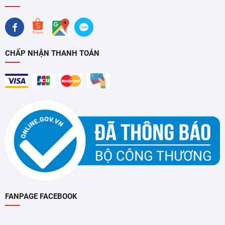
với những người bận rộn, mang lại sự chủ động và thoải mái
khi nấu nướng.
Đảm bảo an toàn tuyệt đối với công nghệ bảo vệ đa
CHẤP NHẬN THANH TOÁN
lớp
Bếp từ
Bosch PPI82566VN tích hợp nhiều tính năng bảo vệ
an toàn tiên tiến, giúp bạn hoàn toàn yên tâm khi sử dụng:
Chức năng khoá bảng điều khiển
: Khi được kích hoạt,
toàn bộ bảng điều khiển sẽ bị vô hiệu hóa, ngăn chặn trẻ
em tò mò hoặc người dùng vô tình chạm phải, đảm bảo
an toàn tuyệt đối cho trẻ nhỏ trong gia đình.
Tự động tắt bếp khi không sử dụng
: Bếp sẽ tự động
FANPAGE FACEBOOK
ngắt điện nếu không có nồi hoặc người dùng không thao