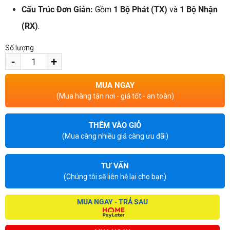
Cấu Trúc Đơn Giản:
Gồm
1 Bộ Phát (TX)
và
1 Bộ Nhận
(RX)
.
Số lượng
-
+
MUA NGAY
(Mua hàng tận nơi - giá tốt - an toàn)
THÊM VÀO GIỎ
(Mua càng nhiều giá càng ưu đãi)
TƯ VẤN
(Chúng tôi sẽ liên hệ lại cho bạn)
MUA NGAY - TRẢ SAU