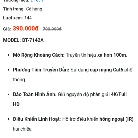
Thương hiệu:
DTech
Tình trạng:
Có hàng
Lượt xem:
144
390.000đ
Giá:
700.000đ
MODEL: DT-7142A
Mở Rộng Khoảng Cách:
Truyền tín hiệu
xa hơn 100m
.
Phương Tiện Truyền Dẫn:
Sử dụng
cáp mạng Cat6
phổ
thông.
Bảo Toàn Hình Ảnh:
Giữ nguyên độ phân giải
4K/Full
HD
.
Điều Khiển Linh Hoạt:
Hỗ trợ điều khiển
hồng ngoại (IR)
hai chiều.