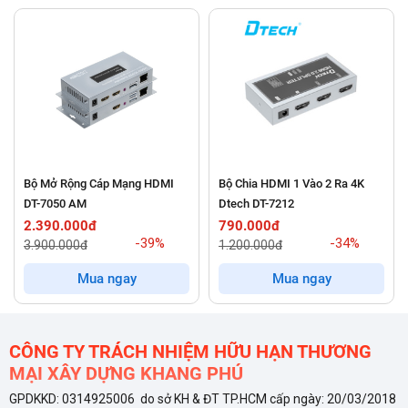
Bộ Mở Rộng Cáp Mạng HDMI
Bộ Chia HDMI 1 Vào 2 Ra 4K
DT-7050 AM
Dtech DT-7212
2.390.000đ
790.000đ
-39%
-34%
3.900.000đ
1.200.000đ
Mua ngay
Mua ngay
Các Đặc Điểm Nổi Bật Của Bộ Chia HDMI Dtech DT-
7142A
CÔNG TY TRÁCH NHIỆM HỮU HẠN THƯƠNG
Bộ chia DT-7142A được thiết kế không chỉ để thực hiện chức
MẠI XÂY DỰNG KHANG PHÚ
năng chia tín hiệu mà còn tập trung vào độ bền, sự ổn định và
GPDKKD: 0314925006 do sở KH & ĐT TP.HCM cấp ngày: 20/03/2018