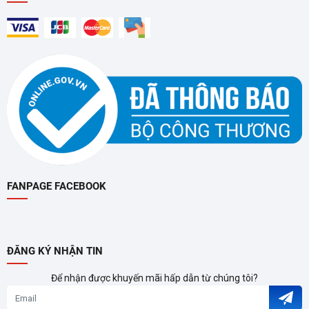
Thiết Kế Chuyên Nghiệp và Bền Bỉ
Cấu Tạo Bằng Kim Loại Sắt Cứng Cáp
: Vỏ ngoài của DT-
7142A được cấu tạo bằng
vật liệu kim loại sắt
bền bỉ,
cứng cáp. Điều này không chỉ giúp tăng cường độ bền
đáng kể, chống va đập, mà còn làm tăng thêm vẻ ngoài
tinh tế, chuyên nghiệp
cho không gian làm việc hoặc giải
FANPAGE FACEBOOK
trí của bạn.
Tối Ưu Hóa Tản Nhiệt và Chống Trượt
: Phần đế sản
phẩm được thiết kế với
4 miếng đệm
êm ái. Các miếng
ĐĂNG KÝ NHẬN TIN
đệm này có nhiều công dụng: chúng không chỉ chống trơn
Để nhận được khuyến mãi hấp dẫn từ chúng tôi?
trượt, chống mài mòn vỏ khi đặt trên mặt bàn, mà còn