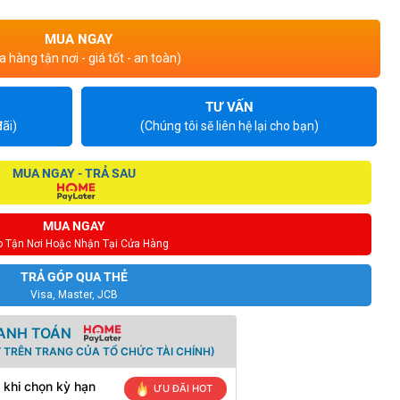
MUA NGAY
 hàng tận nơi - giá tốt - an toàn)
TƯ VẤN
ãi)
(Chúng tôi sẽ liên hệ lại cho bạn)
MUA NGAY - TRẢ SAU
MUA NGAY
o Tận Nơi Hoặc Nhận Tại Cửa Hàng
TRẢ GÓP QUA THẺ
Visa, Master, JCB
HANH TOÁN
 TRÊN TRANG CỦA TỔ CHỨC TÀI CHÍNH)
 khi chọn kỳ hạn
ƯU ĐÃI HOT