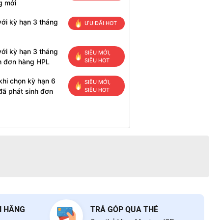
g mới
ới kỳ hạn 3 tháng
ƯU ĐÃI HOT
ới kỳ hạn 3 tháng
SIÊU MỚI,
SIÊU HOT
h đơn hàng HPL
khi chọn kỳ hạn 6
SIÊU MỚI,
SIÊU HOT
đã phát sinh đơn
H HÃNG
TRẢ GÓP QUA THẺ