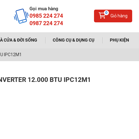
Gọi mua hàng
0
0985 224 274
Giỏ hàng
0987 224 274
À CỬA & ĐỜI SỐNG
CÔNG CỤ & DỤNG CỤ
PHỤ KIỆN
BTU IPC12M1
INVERTER 12.000 BTU IPC12M1