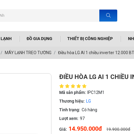
N LẠNH
ĐỒ GIA DỤNG
THIẾT BỊ CÔNG NGHIỆP
NH
MÁY LẠNH TREO TƯỜNG
Điều hòa LG AI 1 chiều inverter 12.000 
ĐIỀU HÒA LG AI 1 CHIỀU 
Mã sản phẩm:
IPC12M1
Thương hiệu:
LG
Tình trạng:
Có hàng
Lượt xem:
97
14.950.000đ
Giá:
19.900.000đ