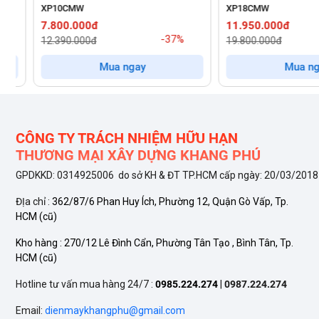
XP10CMW
XP18CMW
Công nghệ Dual Inverter và Jet Cool tối ưu hiệu suấ
7.800.000đ
11.950.000đ
-37%
12.390.000đ
19.800.000đ
Điểm cốt lõi tạo nên sự khác biệt về hiệu năng cho dòng máy
Mua ngay
Mua ngay
cho phép máy nén hoạt động với dải tần số rộng hơn, không ch
IPC12M1
loại bỏ hoàn toàn cảm giác khó chịu do nhiệt độ trồ
Khi cần làm mát tức thì sau khi đi ngoài nắng về, chế độ Jet 
CÔNG TY TRÁCH NHIỆM HỮU HẠN
THƯƠNG MẠI XÂY DỰNG KHANG PHÚ
Luồng hơi lạnh mạnh mẽ nhưng được điều tiết tinh tế giúp khô
GPDKKD: 0314925006 do sở KH & ĐT TP.HCM cấp ngày: 20/03/2018
Trí tuệ nhân tạo AI nâng tầm khả năng quản lý năng
ĐỊa chỉ :
362/87/6 Phan Huy Ích, Phường 12, Quận Gò Vấp, Tp.
HCM
(cũ)
Sự thông minh của mẫu máy lạnh
IPC12M1
được thể hiện rõ n
Kho hàng :
270/12 Lê Đình Cẩn, Phường Tân Tạo , Bình Tân, Tp.
trong việc ngăn chặn lãng phí năng lượng; máy sẽ tự động nhận
HCM
(cũ)
Bên cạnh đó, cảm biến phát hiện cử động cho phép mẫu máy
Hotline tư vấn mua hàng 24/7 :
0985.224.274
|
0987.224.274
có ai, giúp tối ưu hóa chi phí vận hành một cách triệt để. Kế
Email:
dienmaykhangphu@gmail.com