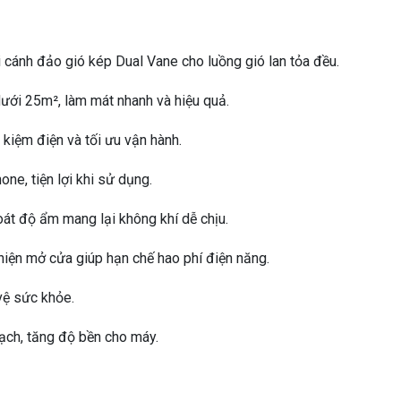
ới cánh đảo gió kép Dual Vane cho luồng gió lan tỏa đều.
ưới 25m², làm mát nhanh và hiệu quả.
 kiệm điện và tối ưu vận hành.
ne, tiện lợi khi sử dụng.
oát độ ẩm mang lại không khí dễ chịu.
iện mở cửa giúp hạn chế hao phí điện năng.
 vệ sức khỏe.
sạch, tăng độ bền cho máy.