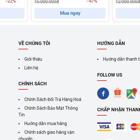
-22%
-47%
15.000.000đ
12.000.000đ
sơn tĩnh điện
chắc chắn, tăng độ bền và dễ vệ sinh.
Nắp máy kính
Mua ngay
 gỉ
cao cấp, có khả năng chống rỉ sét và mài mòn vượt trội. Điều n
i.
VỀ CHÚNG TÔI
HƯỚNG DẪN
Việt
tích hợp
núm xoay, cảm ứng và màn hình hiển thị
rõ ràng, 
Giới thiệu
Hướng dẫn thanh 
Liên hệ
FOLLOW US
CHÍNH SÁCH
Chính Sách Đổi Trả Hàng Hoá
y giặt sạch hiệu quả mà vẫn tiết kiệm thời gian. Công nghệ này 
Chính Sách Bảo Mật Thông
CHẤP NHẬN THAN
Tin
hác nước xoáy mạnh mẽ, giúp:
Hướng dẫn mua hàng
Chính sách giao hàng vận
chuyển