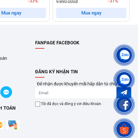
-33%
-31%
9.890.000đ
 chịu lực
không chỉ đảm bảo an toàn, dễ quan sát mà còn
Mua ngay
Mua ngay
ày đặc biệt quan trọng khi máy phải xử lý khối lượng giặt lên
FANPAGE FACEBOOK
giúp mọi người dùng, dù quen thuộc hay mới sử dụng, đều có
toán
ĐĂNG KÝ NHẬN TIN
Để nhận được khuyến mãi hấp dẫn từ chúng tôi?
Tôi đã đọc và đồng ý với điều khoản.
tạo ra một dòng nước mạnh mẽ, kết hợp ba chuyển động lồng
H TOÁN