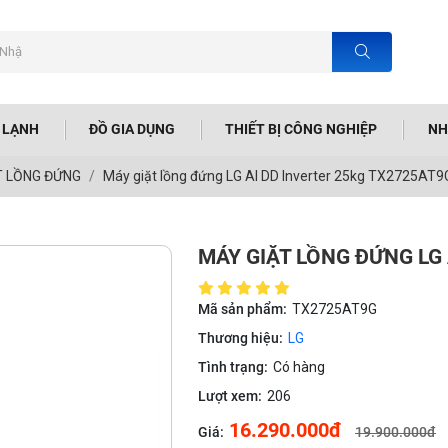
N LẠNH
ĐỒ GIA DỤNG
THIẾT BỊ CÔNG NGHIỆP
NH
T LỒNG ĐỨNG
Máy giặt lồng đứng LG AI DD Inverter 25kg TX2725AT9
MÁY GIẶT LỒNG ĐỨNG LG 
Mã sản phẩm:
TX2725AT9G
Thương hiệu:
LG
Tình trạng:
Có hàng
Lượt xem:
206
16.290.000đ
Giá:
19.900.000đ