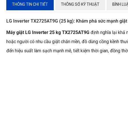
THÔNG TIN CHI TIẾT
THÔNG SỐ KỸ THUẬT
BÌNH LU
LG Inverter TX2725AT9G (25 kg): Khám phá sức mạnh giặt s
Máy giặt LG Inverter 25 kg TX2725AT9G
định nghĩa lại khả 
hoặc người có nhu cầu giặt chăn mền, đồ dùng cồng kềnh thư
đến hiệu suất làm sạch mạnh mẽ, tiết kiệm thời gian, đồng thờ