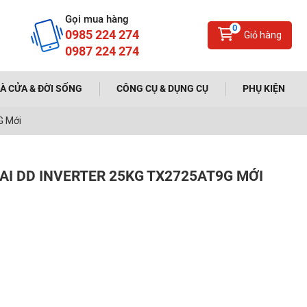
Gọi mua hàng
0
0985 224 274
Giỏ hàng
0987 224 274
À CỬA & ĐỜI SỐNG
CÔNG CỤ & DỤNG CỤ
PHỤ KIỆN
G Mới
AI DD INVERTER 25KG TX2725AT9G MỚI