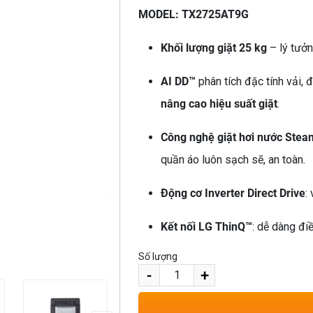
MODEL: TX2725AT9G
Khối lượng giặt 25 kg
– lý tưởn
AI DD™
phân tích đặc tính vải, 
nâng cao hiệu suất giặt
.
Công nghệ giặt hơi nước Ste
quần áo luôn sạch sẽ, an toàn.
Động cơ Inverter Direct Drive
:
Kết nối LG ThinQ™
: dễ dàng đi
Số lượng
-
+