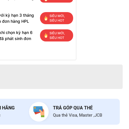
ới kỳ hạn 3 tháng
SIÊU MỚI,
SIÊU HOT
h đơn hàng HPL
khi chọn kỳ hạn 6
SIÊU MỚI,
SIÊU HOT
đã phát sinh đơn
H HÃNG
TRẢ GÓP QUA THẺ
c
Qua thẻ Visa, Master ,JCB