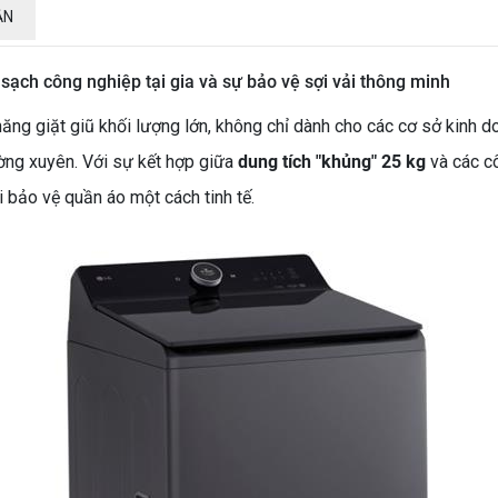
ẬN
ạch công nghiệp tại gia và sự bảo vệ sợi vải thông minh
năng giặt giũ khối lượng lớn, không chỉ dành cho các cơ sở kinh do
ờng xuyên. Với sự kết hợp giữa
dung tích "khủng" 25 kg
và các c
i bảo vệ quần áo một cách tinh tế.