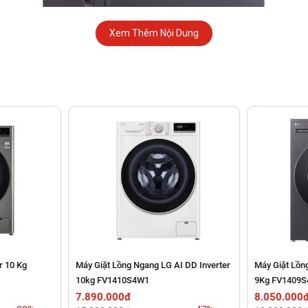
Xem Thêm Nội Dung
i
thống, kiểu dáng quen thuộc và được nhiều người dùng Việt Nam yê
hợp với những không gian phòng giặt rộng rãi.
r 10 Kg
Máy Giặt Lồng Ngang LG AI DD Inverter
Máy Giặt Lồn
10kg FV1410S4W1
9Kg FV1409
7.890.000đ
8.050.000