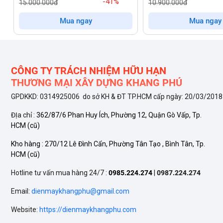
-41%
15.000.000đ
10.900.000đ
Thân máy và Nắp máy:
Thân máy được làm từ
kim loại 
Mua ngay
Mua ngay
tăng thêm nét hiện đại cho sản phẩm.
Lồng giặt Thép không gỉ:
Lồng giặt sử dụng
thép không
tới 25 kg thường xuyên, đảm bảo độ bền và vệ sinh lâu dà
CÔNG TY TRÁCH NHIỆM HỮU HẠN
THƯƠNG MẠI XÂY DỰNG KHANG PHÚ
Giao diện thân thiện:
Bảng điều khiển song ngữ Anh – 
GPDKKD: 0314925006 do sở KH & ĐT TP.HCM cấp ngày: 20/03/2018
thể dễ dàng thiết lập chu trình giặt.
ĐỊa chỉ :
362/87/6 Phan Huy Ích, Phường 12, Quận Gò Vấp, Tp.
HCM
(cũ)
Sức mạnh Công nghệ Giặt Thông minh và Tốc độ
Kho hàng :
270/12 Lê Đình Cẩn, Phường Tân Tạo , Bình Tân, Tp.
TurboWash3D: Giặt sạch mạnh mẽ trong 3 chiều
HCM
(cũ)
Công nghệ
TurboWash3D
là bí quyết giúp chiếc máy 25 kg nà
Hotline tư vấn mua hàng 24/7 :
0985.224.274
|
0987.224.274
giặt:
quay, nâng và xoáy
. Sự phối hợp này tạo ra một dòng t
Email:
dienmaykhangphu@gmail.com
Đánh bật các vết bẩn cứng đầu
từ mọi góc độ.
Website:
https://dienmaykhangphu.com