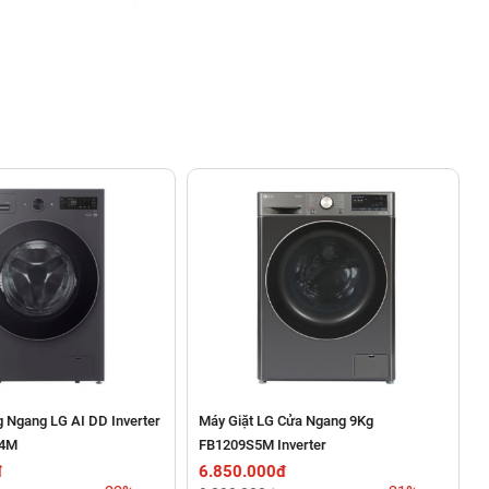
u thích vì tính tiện dụng, dễ dàng thêm đồ giặt hoặc lấy đồ
g Ngang LG AI DD Inverter
Máy Giặt LG Cửa Ngang 9Kg
S4M
FB1209S5M Inverter
đ
6.850.000đ