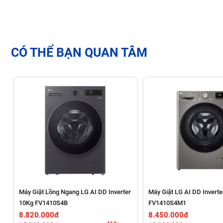
CÓ THỂ BẠN QUAN TÂM
Thiết kế Cửa Trên Dễ Dàng Thao Tác, Độ Bền Vượt Trộ
Kiểu dáng Lồng Đứng Phù Hợp Thói Quen
LG TX2725AT9G sở hữu thiết kế
cửa trên (lồng đứng)
truyền 
đã giặt ra mà không cần cúi người. Thiết kế này đặc biệt phù 
r
Máy Giặt Lồng Ngang LG AI DD Inverter
Máy Giặt LG AI DD Inverte
10Kg FV1410S4B
FV1410S4M1
Cấu tạo vật liệu bền bỉ
8.820.000đ
8.450.000đ