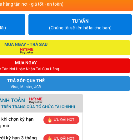
 hàng tận nơi - giá tốt - an toàn)
TƯ VẤN
ãi)
(Chúng tôi sẽ liên hệ lại cho bạn)
MUA NGAY - TRẢ SAU
MUA NGAY
o Tận Nơi Hoặc Nhận Tại Cửa Hàng
TRẢ GÓP QUA THẺ
Visa, Master, JCB
HANH TOÁN
 TRÊN TRANG CỦA TỔ CHỨC TÀI CHÍNH)
 khi chọn kỳ hạn
ƯU ĐÃI HOT
g mới
ới kỳ hạn 3 tháng
ƯU ĐÃI HOT