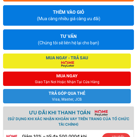
THÊM VÀO GIỎ
(Mua càng nhiều giá càng ưu đãi)
TƯ VẤN
(Chúng tôi sẽ liên hệ lại cho bạn)
MUA NGAY - TRẢ SAU
MUA NGAY
Giao Tận Nơi Hoặc Nhận Tại Cửa Hàng
TRẢ GÓP QUA THẺ
Visa, Master, JCB
ƯU ĐÃI KHI THANH TOÁN
(SỬ DỤNG KHI XÁC NHẬN KHOẢN VAY TRÊN TRANG CỦA TỔ CHỨC
TÀI CHÍNH)
Giảm 10% – tối đa 500.000đ khi