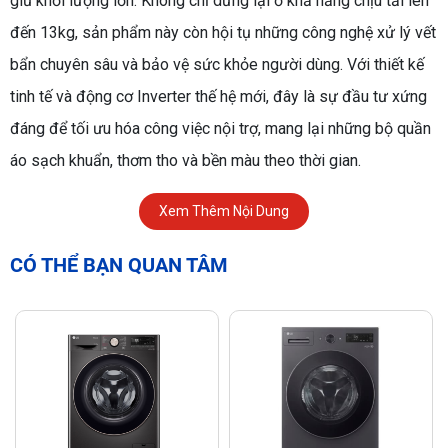
giũ khối lượng lớn. Không chỉ dừng lại ở khả năng chịu tải lên
đến 13kg, sản phẩm này còn hội tụ những công nghệ xử lý vết
bẩn chuyên sâu và bảo vệ sức khỏe người dùng. Với thiết kế
tinh tế và động cơ Inverter thế hệ mới, đây là sự đầu tư xứng
đáng để tối ưu hóa công việc nội trợ, mang lại những bộ quần
áo sạch khuẩn, thơm tho và bền màu theo thời gian.
Xem Thêm Nội Dung
CÓ THỂ BẠN QUAN TÂM