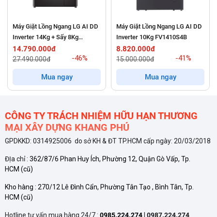
Máy Giặt Lồng Ngang LG AI DD
Máy Giặt Lồng Ngang LG AI DD
Inverter 14Kg + Sấy 8Kg
Inverter 10Kg FV1410S4B
FV1414H3BA
14.790.000đ
8.820.000đ
-46%
-41%
27.490.000đ
15.000.000đ
Mua ngay
Mua ngay
Động cơ Origin Inverter mang lại sự tĩnh lặng và độ
CÔNG TY TRÁCH NHIỆM HỮU HẠN THƯƠNG
bền bỉ đáng kinh ngạc
MẠI XÂY DỰNG KHANG PHÚ
Trái tim của máy giặt Toshiba AW-T26D1400TV(MG) chính là
GPDKKD: 0314925006 do sở KH & ĐT TP.HCM cấp ngày: 20/03/2018
động cơ Origin Inverter với cơ chế truyền động trực tiếp. Khác
ĐỊa chỉ :
362/87/6 Phan Huy Ích, Phường 12, Quận Gò Vấp, Tp.
với các dòng máy giặt truyền thống sử dụng dây curoa thường
HCM
(cũ)
gây ra tiếng ồn và rung lắc mạnh sau một thời gian sử dụng,
Kho hàng :
270/12 Lê Đình Cẩn, Phường Tân Tạo , Bình Tân, Tp.
HCM
(cũ)
động cơ truyền động trực tiếp giúp máy vận hành êm ái hơn
hẳn. Việc giảm thiểu các chi tiết trung gian giúp năng lượng từ
Hotline tư vấn mua hàng 24/7 :
0985.224.274
|
0987.224.274