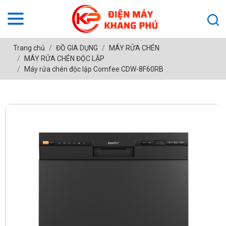
Trang chủ
ĐỒ GIA DỤNG
MÁY RỬA CHÉN
MÁY RỬA CHÉN ĐỘC LẬP
Máy rửa chén độc lập Comfee CDW-8F60RB