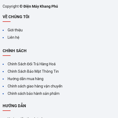
Copyright ©
Điện Máy Khang Phú
bẩn nhiều, dính dầu mỡ.
VỀ CHÚNG TÔI
Rửa tiết kiệm (Eco):
Tối ưu hóa lượng điện và nước tiêu
thụ, thân thiện với môi trường.
Giới thiệu
Liên hệ
Rửa nhanh (Rapid):
Phù hợp với bát đĩa ít bẩn, cần rửa
gấp.
CHÍNH SÁCH
Rửa diệt khuẩn (Hygiene):
Đảm bảo chén đĩa sạch
Chính Sách Đổi Trả Hàng Hoá
khuẩn tuyệt đối với nhiệt độ nước 70°C.
Chính Sách Bảo Mật Thông Tin
Hướng dẫn mua hàng
Ngoài ra, bạn có thể tải thêm các chương trình rửa khác qua
Chính sách giao hàng vận chuyển
ứng dụng SmartHome, giúp tùy chỉnh quy trình làm sạch theo
Chính sách bảo hành sản phẩm
ý muốn.
HƯỚNG DẪN
Công nghệ sấy và diệt khuẩn tiên tiến