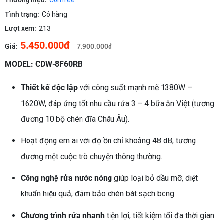
Thương hiệu:
Comfee
Tình trạng:
Có hàng
Lượt xem:
213
5.450.000đ
Giá:
7.900.000đ
MODEL: CDW-8F60RB
Thiết kế độc lập
với công suất mạnh mẽ 1380W –
1620W, đáp ứng tốt nhu cầu rửa 3 – 4 bữa ăn Việt (tương
đương 10 bộ chén đĩa Châu Âu).
Hoạt động êm ái với độ ồn chỉ khoảng 48 dB, tương
đương một cuộc trò chuyện thông thường.
Công nghệ rửa nước nóng
giúp loại bỏ dầu mỡ, diệt
khuẩn hiệu quả, đảm bảo chén bát sạch bong.
Chương trình rửa nhanh
tiện lợi, tiết kiệm tối đa thời gian