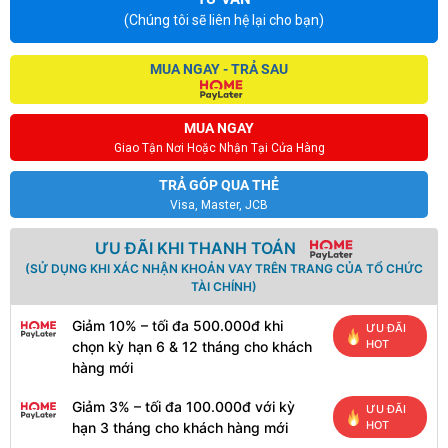
(Chúng tôi sẽ liên hệ lại cho bạn)
MUA NGAY - TRẢ SAU
MUA NGAY
Giao Tận Nơi Hoặc Nhận Tại Cửa Hàng
TRẢ GÓP QUA THẺ
Visa, Master, JCB
ƯU ĐÃI KHI THANH TOÁN
(SỬ DỤNG KHI XÁC NHẬN KHOẢN VAY TRÊN TRANG CỦA TỔ CHỨC
TÀI CHÍNH)
Giảm 10% – tối đa 500.000đ khi
ƯU ĐÃI
HOT
chọn kỳ hạn 6 & 12 tháng cho khách
hàng mới
Giảm 3% – tối đa 100.000đ với kỳ
ƯU ĐÃI
HOT
hạn 3 tháng cho khách hàng mới