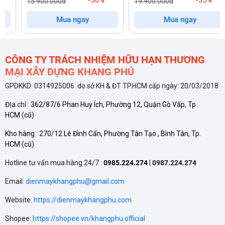
-30%
-35%
15.900.000đ
19.900.000đ
hoặc âm tủ tùy theo không gian bếp. Vỏ máy làm từ thép
không gỉ cao cấp, bền bỉ và chống ăn mòn. Bề mặt inox đen
Mua ngay
Mua ngay
cũng hạn chế bám vân tay, giúp việc vệ sinh trở nên dễ dàng,
giữ cho máy luôn sáng bóng như mới.
CÔNG TY TRÁCH NHIỆM HỮU HẠN THƯƠNG
MẠI XÂY DỰNG KHANG PHÚ
Hiệu suất làm sạch mạnh mẽ và đa dạng chương trình
GPDKKD: 0314925006 do sở KH & ĐT TP.HCM cấp ngày: 20/03/2018
Với khả năng rửa 10 bộ chén đĩa Châu Âu, máy Comfee CDW-
ĐỊa chỉ :
362/87/6 Phan Huy Ích, Phường 12, Quận Gò Vấp, Tp.
8F60RB đáp ứng tốt nhu cầu của các gia đình Việt Nam.
HCM
(cũ)
Khoang rửa được tối ưu hóa với 2 giàn rửa chính và các giá
Kho hàng :
270/12 Lê Đình Cẩn, Phường Tân Tạo , Bình Tân, Tp.
đựng riêng biệt, giúp bạn sắp xếp chén đĩa, nồi, chảo và các
HCM
(cũ)
dụng cụ khác một cách khoa học.
Hotline tư vấn mua hàng 24/7 :
0985.224.274
|
0987.224.274
Email:
dienmaykhangphu@gmail.com
Máy được trang bị 7 chương trình rửa tự động, đáp ứng mọi
nhu cầu sử dụng:
Website:
https://dienmaykhangphu.com
Shopee:
https://shopee.vn/khangphu.official
Rửa tăng cường (Intensive):
Dành cho các loại bát đĩa