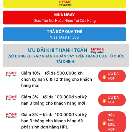
MUA NGAY
Giao Tận Nơi Hoặc Nhận Tại Cửa Hàng
TRẢ GÓP QUA THẺ
Visa, Master, JCB
ƯU ĐÃI KHI THANH TOÁN
(SỬ DỤNG KHI XÁC NHẬN KHOẢN VAY TRÊN TRANG CỦA TỔ CHỨC
TÀI CHÍNH)
Giảm 10% – tối đa 500.000đ khi
ƯU ĐÃI
HOT
chọn kỳ hạn 6 & 12 tháng cho khách
hàng mới
Giảm 3% – tối đa 100.000đ với kỳ
ƯU ĐÃI
HOT
hạn 3 tháng cho khách hàng mới
Giảm 3% – tối đa 100.000đ với kỳ
SIÊU
MỚI,
hạn 3 tháng cho khách hàng đã
SIÊU
phát sinh đơn hàng HPL
HOT