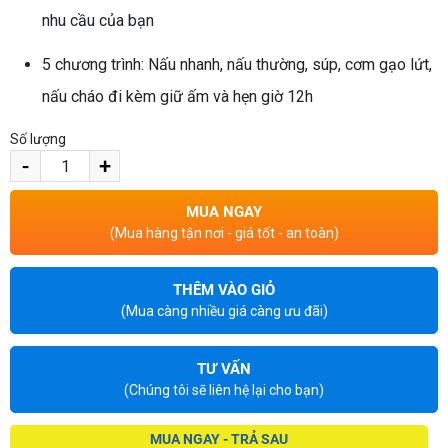
nhu cầu của bạn
5 chương trình: Nấu nhanh, nấu thường, súp, cơm gạo lứt,
nấu cháo đi kèm giữ ấm và hẹn giờ 12h
Số lượng
-
+
MUA NGAY
(Mua hàng tận nơi - giá tốt - an toàn)
THÊM VÀO GIỎ
(Mua càng nhiều giá càng ưu đãi)
TƯ VẤN
(Chúng tôi sẽ liên hệ lại cho bạn)
MUA NGAY - TRẢ SAU