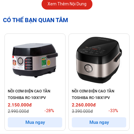
Xem Thêm Nội Dung
CÓ THỂ BẠN QUAN TÂM
Thiết kế nhỏ gọn, hiện đại và tiện dụng
Nồi cơm điện BlueStone gây ấn tượng bởi thiết kế nhỏ gọn,
tinh tế với kích thước chỉ
261 x 225 x 262 mm
và khối lượng
1.89 kg
. Kiểu dáng này không chỉ tiết kiệm không gian bếp mà
còn dễ dàng di chuyển và cất giữ. Chiều dài dây điện
1.2m
NỒI CƠM ĐIỆN CAO TẦN
NỒI CƠM ĐIỆN CAO TẦN
cũng rất thuận tiện để kết nối với nguồn điện ở nhiều vị trí khác
TOSHIBA RC-10IX1PV
TOSHIBA RC-18IX1PV
nhau.
2.150.000đ
2.260.000đ
-28%
-33%
2.990.000đ
3.390.000đ
Lòng nồi cao cấp:
Lòng nồi được làm từ chất liệu
hợp
Mua ngay
Mua ngay
kim nhôm dày 1.5mm
và được phủ lớp chống dính