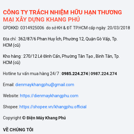
Daikin cao cấp
. Đây là một trong những lớp chống dính
tốt nhất hiện nay, giúp cơm không bám dính, chống cháy
CÔNG TY TRÁCH NHIỆM HỮU HẠN THƯƠNG
MẠI XÂY DỰNG KHANG PHÚ
khét hiệu quả và đặc biệt là rất an toàn cho sức khỏe.
GPDKKD: 0314925006 do sở KH & ĐT TP.HCM cấp ngày: 20/03/2018
Công nghệ nấu 1D kết hợp công suất 350W
ĐỊa chỉ :
362/87/6 Phan Huy Ích, Phường 12, Quận Gò Vấp, Tp.
HCM
(cũ)
Với công nghệ nấu
1D (tỏa nhiệt từ 1 hướng - từ đáy nồi)
và
Kho hàng :
270/12 Lê Đình Cẩn, Phường Tân Tạo , Bình Tân, Tp.
công suất
350W
, nồi cơm BlueStone đảm bảo cơm được nấu
HCM
(cũ)
chín đều, nhanh chóng mà vẫn tiết kiệm điện năng. Mặc dù là
Hotline tư vấn mua hàng 24/7 :
0985.224.274
|
0987.224.274
công nghệ cơ bản, nhưng với dung tích nhỏ, nồi vẫn phát huy
Email:
dienmaykhangphu@gmail.com
hiệu quả tối đa để mang đến những hạt cơm dẻo, thơm ngon.
Website:
https://dienmaykhangphu.com
Đa dạng chế độ nấu:
Nồi được trang bị
5 chế độ nấu
Shopee:
https://shopee.vn/khangphu.official
khác nhau, cho phép bạn chế biến nhiều món ăn phong
Copyright ©
Điện Máy Khang Phú
phú chỉ với một thiết bị.
VỀ CHÚNG TÔI