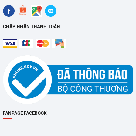
hoặc làm nóng thức ăn ngay trong khi nấu cơm, tiết kiệm
thời gian và công sức.
CHẤP NHẬN THANH TOÁN
Ứng dụng thực tế: Thiết bị không thể thiếu cho cuộc
FANPAGE FACEBOOK
sống hiện đại
Nồi cơm điện tử BlueStone 0.6 lít không chỉ đơn thuần là một