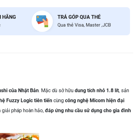
H HÃNG
TRẢ GÓP QUA THẺ
c
Qua thẻ Visa, Master ,JCB
ushi của Nhật Bản
. Mặc dù sở hữu
dung tích nhỏ 1.8 lít
, sản
ệ Fuzzy Logic tiên tiến
cùng
công nghệ Micom hiện đại
à giải pháp hoàn hảo,
đáp ứng nhu cầu sử dụng cho gia đình