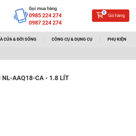
Gọi mua hàng
0
0985 224 274
Giỏ hàng
0987 224 274
À CỬA & ĐỜI SỐNG
CÔNG CỤ & DỤNG CỤ
PHỤ KIỆN
NL-AAQ18-CA - 1.8 LÍT