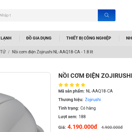
N LẠNH
ĐỒ GIA DỤNG
THIẾT BỊ CÔNG NGHIỆP
NH
 TỬ
Nồi cơm điện Zojirushi NL-AAQ18-CA - 1.8 lít
NỒI CƠM ĐIỆN ZOJIRUSHI 
Mã sản phẩm:
NL-AAQ18-CA
Thương hiệu:
Zojirushi
Tình trạng:
Có hàng
Lượt xem:
188
4.190.000đ
Giá:
4.900.000đ