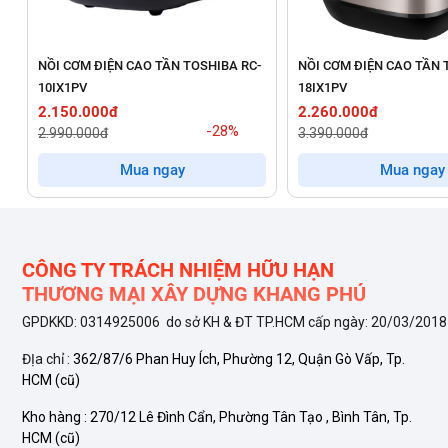
Tự Điều Chỉnh Chính Xác:
Nồi được
ứng dụng công nghệ
này có thể đánh giá lượng gạo, lượng nước thực tế đưa 
-
NỒI CƠM ĐIỆN CAO TẦN TOSHIBA RC-
NỒI CƠM ĐIỆN CAO TẦN
hiệu quả hơn
.
10IX1PV
18IX1PV
2.150.000đ
2.260.000đ
Công Suất Ổn Định:
Nồi hoạt động với
công suất 810W
-28%
2.990.000đ
3.390.000đ
thời gian chờ đợi
cho người dùng.
Mua ngay
Mua ngay
Hệ Thống Giữ Ấm Đa Dạng và Kéo Dài
Nồi cơm điện Zojirushi NL-AAQ18-CA sở hữu tính năng giữ ấm t
CÔNG TY TRÁCH NHIỆM HỮU HẠN
THƯƠNG MẠI XÂY DỰNG KHANG PHÚ
Giữ Ấm Tiêu Chuẩn và Mở Rộng:
Nồi có
chức năng giữ
GPDKKD: 0314925006 do sở KH & ĐT TP.HCM cấp ngày: 20/03/2018
độ này đem lại
trải nghiệm sử dụng đáng nhớ
hơn cho n
ĐỊa chỉ :
362/87/6 Phan Huy Ích, Phường 12, Quận Gò Vấp, Tp.
Van Thoát Hơi Nước Thông Minh:
Nồi được
tích hợp va
HCM
(cũ)
hạn chế tình trạng nhão, nát
, và đặc biệt giúp
giữ trọn 
Kho hàng :
270/12 Lê Đình Cẩn, Phường Tân Tạo , Bình Tân, Tp.
HCM
(cũ)