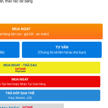
an, thao tác dễ dàng.
MUA NGAY
 hàng tận nơi - giá tốt - an toàn)
TƯ VẤN
ãi)
(Chúng tôi sẽ liên hệ lại cho bạn)
MUA NGAY - TRẢ SAU
MUA NGAY
o Tận Nơi Hoặc Nhận Tại Cửa Hàng
TRẢ GÓP QUA THẺ
Visa, Master, JCB