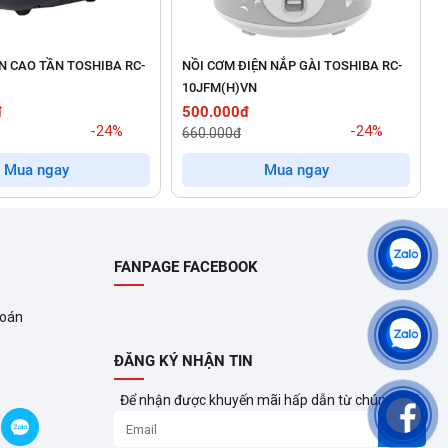
g
tự điều chỉnh nhiệt độ và thời gian nấu
tự động. Hệ thống
, không bị nhão nát, khô cứng, đồng thời
tiết kiệm điện năng
̣N CAO TẦN TOSHIBA RC-
NỒI CƠM ĐIỆN NẮP GÀI TOSHIBA RC-
10JFM(H)VN
đ
500.000đ
n định, giúp
nấu chín cơm nhanh chóng, hiệu quả
,
rút ngắn
-24%
-24%
660.000đ
Mua ngay
Mua ngay
FANPAGE FACEBOOK
 rộng (Extended keep warrm) giúp giữ ấm tới 12h
. Hai chế
toán
cần dùng.
ĐĂNG KÝ NHẬN TIN
ả. Điều này
không làm nước rớt ngược xuống bề mặt cơm để
Để nhận được khuyến mãi hấp dẫn từ chúng tôi?