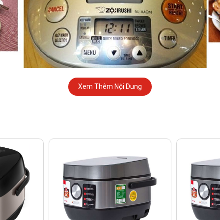
Xem Thêm Nội Dung
ết Kế Tinh Tế
ệt Thông Minh
hông minh vượt trội so với nồi cơm điện cơ truyền thống: