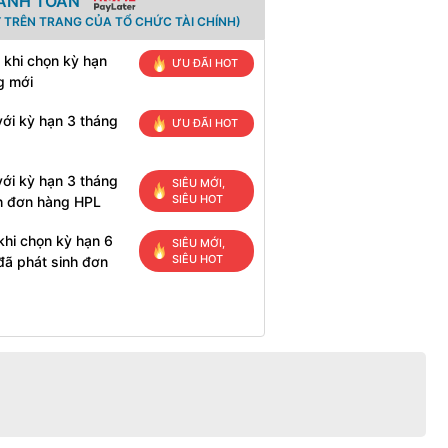
HANH TOÁN
 TRÊN TRANG CỦA TỔ CHỨC TÀI CHÍNH)
 khi chọn kỳ hạn
ƯU ĐÃI HOT
g mới
ới kỳ hạn 3 tháng
ƯU ĐÃI HOT
ới kỳ hạn 3 tháng
SIÊU MỚI,
SIÊU HOT
h đơn hàng HPL
khi chọn kỳ hạn 6
SIÊU MỚI,
SIÊU HOT
đã phát sinh đơn