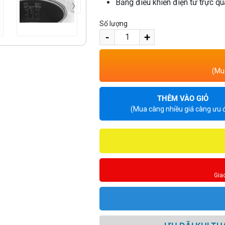
›
Bảng điều khiển điện tử trực qu
Số lượng
-
+
(Mua
THÊM VÀO GIỎ
(Mua càng nhiều giá càng ưu đ
Gia