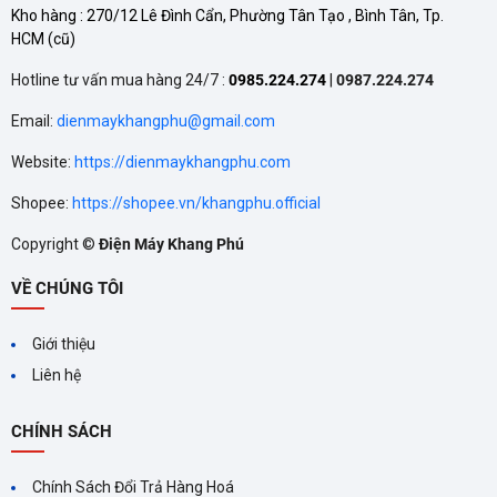
Kho hàng :
270/12 Lê Đình Cẩn, Phường Tân Tạo , Bình Tân, Tp.
Gian
HCM
(cũ)
Quạt có công suất lớn, khả năng làm mát hiệu quả cho không
Hotline tư vấn mua hàng 24/7 :
0985.224.274
|
0987.224.274
gian rộng từ 20 đến 30 mét vuông.
Email:
dienmaykhangphu@gmail.com
Nhờ vậy, sản phẩm phù hợp sử dụng trong nhiều khu vực khác
Website:
https://dienmaykhangphu.com
nhau như phòng khách gia đình, phòng ngủ hay không gian làm
Shopee:
https://shopee.vn/khangphu.official
việc văn phòng, mang lại bầu không khí mát mẻ, dễ chịu cho
Copyright ©
Điện Máy Khang Phú
cả căn phòng.
VỀ CHÚNG TÔI
Công Nghệ Làm Mát Tiên Tiến, Tiết Kiệm Điện Năng
Giới thiệu
Tiết Kiệm Điện Năng Vượt Trội
Liên hệ
Sản phẩm ứng dụng công nghệ làm mát bằng hơi nước tự
CHÍNH SÁCH
nhiên, giúp làm mát nhanh chóng mà không gây cảm giác khô
da hay khó chịu thường thấy ở máy lạnh truyền thống.
Chính Sách Đổi Trả Hàng Hoá