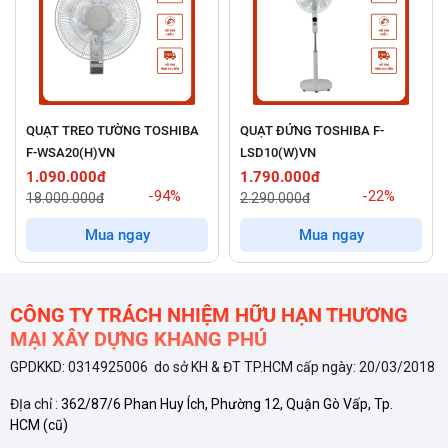
ƯU ĐIỂM NỔI BẬT
QUẠT TREO TƯỜNG TOSHIBA
QUẠT ĐỨNG TOSHIBA F-
Q
F-WSA20(H)VN
LSD10(W)VN
L
Thiết Kế Hiện Đại, Sang Trọng
1.090.000đ
1.790.000đ
9
-94%
-22%
18.000.000đ
2.290.000đ
1
Quạt làm mát được thiết kế với kiểu dáng hiện đại, màu trắng
Mua ngay
Mua ngay
xám trang nhã, dễ dàng phối hợp với nhiều phong cách nội thất
khác nhau từ phòng khách, phòng ngủ đến văn phòng làm việc.
CÔNG TY TRÁCH NHIỆM HỮU HẠN THƯƠNG
Vỏ ngoài làm từ chất liệu nhựa ABS cao cấp, không những
MẠI XÂY DỰNG KHANG PHÚ
mang lại vẻ bóng đẹp mà còn đảm bảo độ bền cao, chống va
GPDKKD: 0314925006 do sở KH & ĐT TP.HCM cấp ngày: 20/03/2018
đập và chống oxy hóa hiệu quả.
ĐỊa chỉ :
362/87/6 Phan Huy Ích, Phường 12, Quận Gò Vấp, Tp.
HCM
(cũ)
Diện Tích Làm Mát Rộng Lớn - Phù Hợp Cho Mọi Không