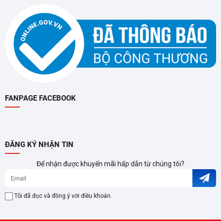
FANPAGE FACEBOOK
Làm Mát Hiệu Quả, Không Gian Mát Lành
Lưu Lượng Gió Lớn - Làm Mát Nhanh Chóng
Lưu lượng gió 3500 m³/h, làm mát nhanh chóng.
ĐĂNG KÝ NHẬN TIN
Để nhận được khuyến mãi hấp dẫn từ chúng tôi?
Chế Độ Cool "Siêu Làm Mát" - Làm Mát Sâu Hơn
Chế độ Cool "siêu làm mát" giúp giảm nhiệt độ từ 6-8ºC,
Tôi đã đọc và đồng ý với điều khoản.
mang lại cảm giác mát lạnh dễ chịu.