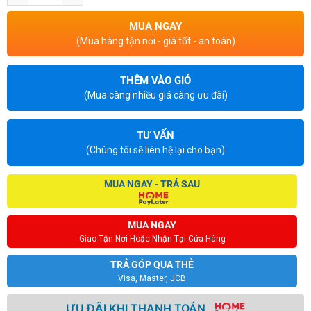
MUA NGAY
(Mua hàng tận nơi - giá tốt - an toàn)
THÊM VÀO GIỎ
(Mua càng nhiều giá càng ưu đãi)
TƯ VẤN
(Chúng tôi sẽ liên hệ lại cho bạn)
MUA NGAY - TRẢ SAU
MUA NGAY
Giao Tận Nơi Hoặc Nhận Tại Cửa Hàng
TRẢ GÓP QUA THẺ
Visa, Master, JCB
ƯU ĐÃI KHI THANH TOÁN