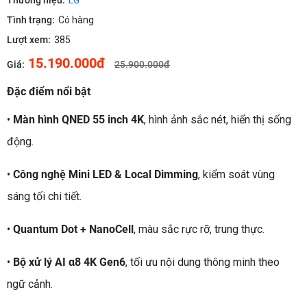
Thương hiệu:
LG
Tình trạng:
Có hàng
Lượt xem:
385
15.190.000đ
Giá:
25.900.000đ
Đặc điểm nổi bật
•
Màn hình QNED 55 inch 4K
, hình ảnh sắc nét, hiển thị sống
động.
•
Công nghệ Mini LED & Local Dimming
, kiểm soát vùng
sáng tối chi tiết.
•
Quantum Dot + NanoCell
, màu sắc rực rỡ, trung thực.
•
Bộ xử lý AI α8 4K Gen6
, tối ưu nội dung thông minh theo
ngữ cảnh.