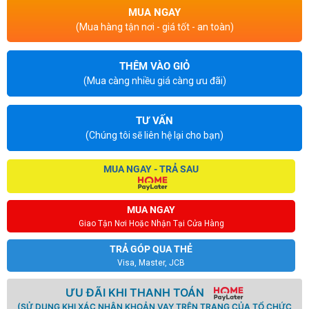
MUA NGAY
(Mua hàng tận nơi - giá tốt - an toàn)
THÊM VÀO GIỎ
(Mua càng nhiều giá càng ưu đãi)
TƯ VẤN
(Chúng tôi sẽ liên hệ lại cho bạn)
MUA NGAY - TRẢ SAU
MUA NGAY
Giao Tận Nơi Hoặc Nhận Tại Cửa Hàng
TRẢ GÓP QUA THẺ
Visa, Master, JCB
ƯU ĐÃI KHI THANH TOÁN
(SỬ DỤNG KHI XÁC NHẬN KHOẢN VAY TRÊN TRANG CỦA TỔ CHỨC