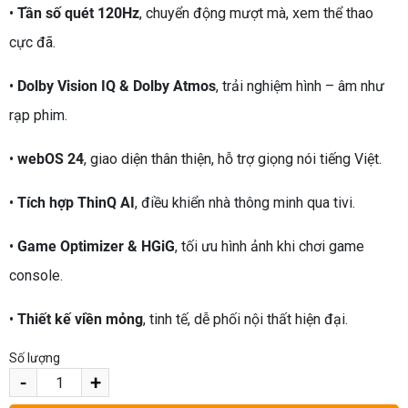
•
Tần số quét 120Hz
, chuyển động mượt mà, xem thể thao
cực đã.
•
Dolby Vision IQ & Dolby Atmos
, trải nghiệm hình – âm như
rạp phim.
•
webOS 24
, giao diện thân thiện, hỗ trợ giọng nói tiếng Việt.
•
Tích hợp ThinQ AI
, điều khiển nhà thông minh qua tivi.
•
Game Optimizer & HGiG
, tối ưu hình ảnh khi chơi game
console.
•
Thiết kế viền mỏng
, tinh tế, dễ phối nội thất hiện đại.
Số lượng
-
+