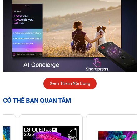
Kích thước lý tưởng cho mọi không gian sống hiện đại
Xem Thêm Nội Dung
Smart Tivi LG QNED 55 inch là lựa chọn lý tưởng cho phòng
CÓ THỂ BẠN QUAN TÂM
khách, phòng ngủ hoặc căn hộ chung cư với diện tích vừa
phải. Kích thước 55 inch cùng thiết kế tràn viền giúp mở rộng
tầm nhìn và mang đến trải nghiệm hình ảnh cực kỳ ấn tượng
dù bạn đang ở vị trí nào trong phòng.