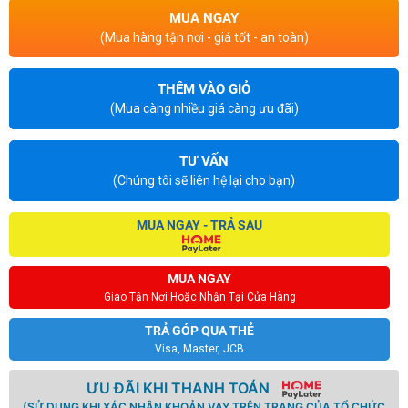
MUA NGAY
(Mua hàng tận nơi - giá tốt - an toàn)
THÊM VÀO GIỎ
(Mua càng nhiều giá càng ưu đãi)
TƯ VẤN
(Chúng tôi sẽ liên hệ lại cho bạn)
MUA NGAY - TRẢ SAU
MUA NGAY
Giao Tận Nơi Hoặc Nhận Tại Cửa Hàng
TRẢ GÓP QUA THẺ
Visa, Master, JCB
ƯU ĐÃI KHI THANH TOÁN
(SỬ DỤNG KHI XÁC NHẬN KHOẢN VAY TRÊN TRANG CỦA TỔ CHỨC