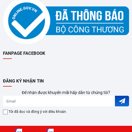
Chân đế vững chắc, dễ lắp đặt
Chân đế được thiết kế chắc chắn, đảm bảo tivi đứng vững
trên mọi bề mặt. Thiết kế này cũng giúp việc lắp đặt tivi trở
nên đơn giản và nhanh chóng.
FANPAGE FACEBOOK
ĐĂNG KÝ NHẬN TIN
Để nhận được khuyến mãi hấp dẫn từ chúng tôi?
Tôi đã đọc và đồng ý với điều khoản.
KẾT NỐI ĐA DẠNG – TIỆN LỢI TỐI ĐA