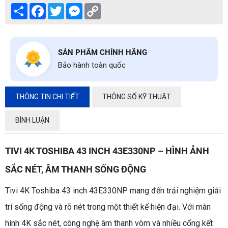
Share
Facebook
Twitter
Messenger
Copy
Link
SẢN PHẨM CHÍNH HÃNG
Bảo hành toàn quốc
THÔNG TIN CHI TIẾT
THÔNG SỐ KỸ THUẬT
BÌNH LUẬN
TIVI 4K TOSHIBA 43 INCH 43E330NP – HÌNH ẢNH
SẮC NÉT, ÂM THANH SỐNG ĐỘNG
Tivi 4K Toshiba 43 inch 43E330NP mang đến trải nghiệm giải
trí sống động và rõ nét trong một thiết kế hiện đại. Với màn
hình 4K sắc nét, công nghệ âm thanh vòm và nhiều cổng kết