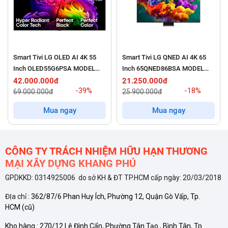
Độ phân giải 4K Ultra HD – Chi tiết gấp 4 lần Full HD
Toshiba 43E330NP sở hữu màn hình
4K Ultra HD
với
3840×2160 điểm ảnh, mang lại độ sắc nét và chi tiết gấp 4
Smart Tivi LG OLED AI 4K 55
Smart Tivi LG QNED AI 4K 65
lần so với Full HD. Bạn sẽ được đắm chìm vào thế giới hình
Inch OLED55G6PSA MODEL
Inch 65QNED86BSA MODEL
2026
2026
42.000.000đ
21.250.000đ
ảnh rõ ràng, sống động đến từng chi tiết nhỏ nhất.
-39%
-18%
69.000.000đ
25.900.000đ
Công nghệ Color Re-master – Tái tạo màu sắc chân thực
Mua ngay
Mua ngay
Với công nghệ
Color Re-master
, tivi tái tạo dải màu sắc rộng
hơn, mang đến hình ảnh có màu sắc sống động và chân thực,
CÔNG TY TRÁCH NHIỆM HỮU HẠN THƯƠNG
gần với tự nhiên. Điều này giúp nâng cao trải nghiệm xem của
MẠI XÂY DỰNG KHANG PHÚ
bạn, đặc biệt khi thưởng thức các nội dung có nhiều màu sắc
GPDKKD: 0314925006 do sở KH & ĐT TP.HCM cấp ngày: 20/03/2018
phong phú.
ĐỊa chỉ :
362/87/6 Phan Huy Ích, Phường 12, Quận Gò Vấp, Tp.
HCM
(cũ)
Tấm nền IPS – Góc nhìn rộng
Kho hàng :
270/12 Lê Đình Cẩn, Phường Tân Tạo , Bình Tân, Tp.