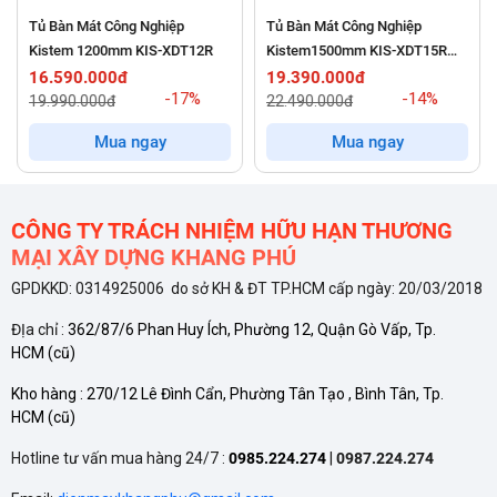
Tủ Bàn Mát Công Nghiệp
Tủ Bàn Mát Công Nghiệp
Kistem 1200mm KIS-XDT12R
Kistem1500mm KIS-XDT15R
382 Lít
16.590.000đ
19.390.000đ
-17%
-14%
19.990.000đ
22.490.000đ
Mua ngay
Mua ngay
Thiết kế Inox cao cấp và kích thước tối ưu cho gian
CÔNG TY TRÁCH NHIỆM HỮU HẠN THƯƠNG
MẠI XÂY DỰNG KHANG PHÚ
bếp hiện đại
GPDKKD: 0314925006 do sở KH & ĐT TP.HCM cấp ngày: 20/03/2018
Thiết bị
BL-1200
được chế tạo để chịu đựng môi trường làm
ĐỊa chỉ :
362/87/6 Phan Huy Ích, Phường 12, Quận Gò Vấp, Tp.
việc khắc nghiệt và tần suất sử dụng cao trong các nhà bếp:
HCM
(cũ)
Kho hàng :
270/12 Lê Đình Cẩn, Phường Tân Tạo , Bình Tân, Tp.
Chất liệu Inox chắc chắn:
Toàn bộ thân tủ của mẫu
BL-
HCM
(cũ)
1200
được làm từ chất liệu Inox cao cấp, giúp chống
Hotline tư vấn mua hàng 24/7 :
0985.224.274
|
0987.224.274
hoen gỉ, chịu lực tốt và đảm bảo vệ sinh an toàn thực