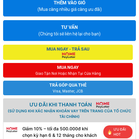
THÊM VÀO GIỎ
(Mua càng nhiều giá càng ưu đãi)
TƯ VẤN
(Chúng tôi sẽ liên hệ lại cho bạn)
MUA NGAY - TRẢ SAU
MUA NGAY
Giao Tận Nơi Hoặc Nhận Tại Cửa Hàng
TRẢ GÓP QUA THẺ
Visa, Master, JCB
ƯU ĐÃI KHI THANH TOÁN
(SỬ DỤNG KHI XÁC NHẬN KHOẢN VAY TRÊN TRANG CỦA TỔ CHỨC
TÀI CHÍNH)
Giảm 10% – tối đa 500.000đ khi
ƯU ĐÃI
HOT
chọn kỳ hạn 6 & 12 tháng cho khách