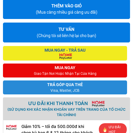
THÊM VÀO GIỎ
(Mua càng nhiều giá càng ưu đãi)
TƯ VẤN
(Chúng tôi sẽ liên hệ lại cho bạn)
MUA NGAY - TRẢ SAU
MUA NGAY
Giao Tận Nơi Hoặc Nhận Tại Cửa Hàng
TRẢ GÓP QUA THẺ
Visa, Master, JCB
ƯU ĐÃI KHI THANH TOÁN
(SỬ DỤNG KHI XÁC NHẬN KHOẢN VAY TRÊN TRANG CỦA TỔ CHỨC
TÀI CHÍNH)
Giảm 10% – tối đa 500.000đ khi
ƯU ĐÃI
HOT
chọn kỳ hạn 6 & 12 tháng cho khách