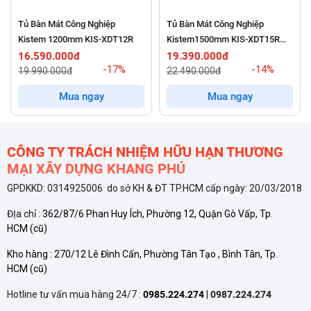
Tủ Bàn Mát Công Nghiệp
Tủ Bàn Mát Công Nghiệp
Kistem 1200mm KIS-XDT12R
Kistem1500mm KIS-XDT15R
382 Lít
16.590.000đ
19.390.000đ
-17%
-14%
19.990.000đ
22.490.000đ
Mua ngay
Mua ngay
Thiết kế Inox 1m5 tối ưu và bề mặt sơ chế chắc chắn
CÔNG TY TRÁCH NHIỆM HỮU HẠN THƯƠNG
MẠI XÂY DỰNG KHANG PHÚ
Thiết bị
BL-1500
được chế tạo để đáp ứng cường độ làm việc
GPDKKD: 0314925006 do sở KH & ĐT TP.HCM cấp ngày: 20/03/2018
cao trong môi trường bếp công nghiệp nóng ẩm:
ĐỊa chỉ :
362/87/6 Phan Huy Ích, Phường 12, Quận Gò Vấp, Tp.
HCM
(cũ)
Kích thước 1500
750
800 mm chuẩn mực:
Với chiều dài
Kho hàng :
270/12 Lê Đình Cẩn, Phường Tân Tạo , Bình Tân, Tp.
1m5,
tủ bàn đông
BL-1500
cung cấp một diện tích mặt
HCM
(cũ)
phẳng rộng rãi bằng Inox. Đầu bếp có thể tận dụng bề
Hotline tư vấn mua hàng 24/7 :
0985.224.274
|
0987.224.274
mặt này để thực hiện các thao tác cắt thái, soạn chia món