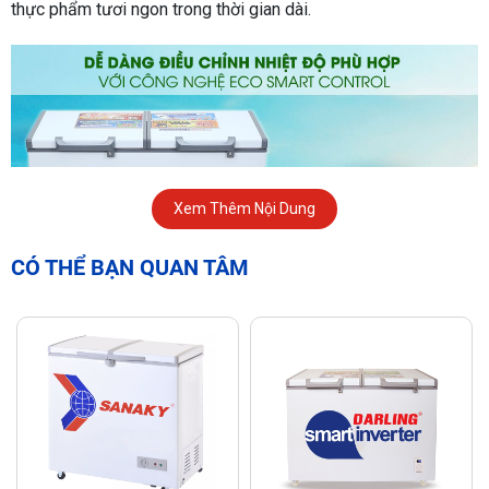
thực phẩm tươi ngon trong thời gian dài.
Xem Thêm Nội Dung
CÓ THỂ BẠN QUAN TÂM
Đặc điểm nổi bật của tủ đông Darling DMF-3799 AX-
1
Dung tích 270 lít – Lưu trữ thoải mái
Với
dung tích sử dụng 270 lít
, tủ đông Darling này cho phép