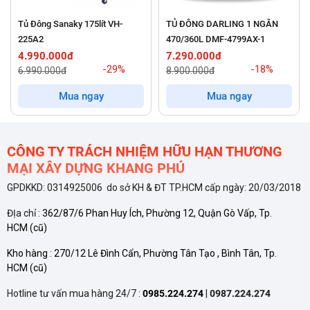
bảo quản nhiều loại thực phẩm như:
Tủ Đông Sanaky 175lít VH-
TỦ ĐÔNG DARLING 1 NGĂN
225A2
470/360L DMF-4799AX-1
Thịt, cá, hải sản đông lạnh
4.990.000đ
7.290.000đ
-29%
-18%
6.990.000đ
8.900.000đ
Kem, đá viên, thực phẩm chế biến sẵn
Mua ngay
Mua ngay
Rau củ, nông sản và thực phẩm dự trữ dài ngày
Dung tích vừa phải, đáp ứng nhu cầu lưu trữ của các hộ gia
CÔNG TY TRÁCH NHIỆM HỮU HẠN THƯƠNG
đình lớn, quán ăn hoặc cửa hàng bán thực phẩm sạch.
MẠI XÂY DỰNG KHANG PHÚ
GPDKKD: 0314925006 do sở KH & ĐT TP.HCM cấp ngày: 20/03/2018
Thiết kế 1 ngăn – 2 cánh mở thông minh
ĐỊa chỉ :
362/87/6 Phan Huy Ích, Phường 12, Quận Gò Vấp, Tp.
Tủ được thiết kế với
1 ngăn đông sâu
duy nhất, đi kèm
2
HCM
(cũ)
cánh mở kiểu vali
:
Kho hàng :
270/12 Lê Đình Cẩn, Phường Tân Tạo , Bình Tân, Tp.
HCM
(cũ)
Tối ưu hóa khả năng bảo quản thực phẩm
Hotline tư vấn mua hàng 24/7 :
0985.224.274
|
0987.224.274