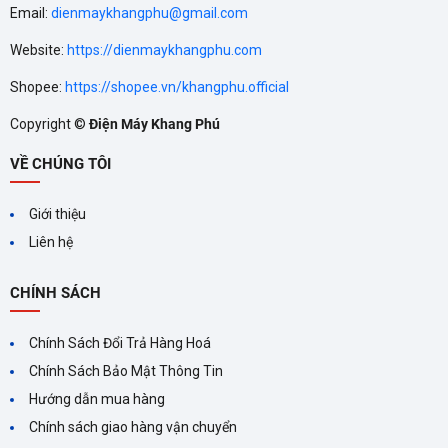
Hạn chế thất thoát hơi lạnh khi mở tủ
Email:
dienmaykhangphu@gmail.com
Website:
https://dienmaykhangphu.com
Dễ dàng thao tác và sắp xếp thực phẩm
Shopee:
https://shopee.vn/khangphu.official
Thiết kế này không chỉ tiết kiệm điện mà còn tăng tuổi thọ máy
Copyright ©
Điện Máy Khang Phú
nén, giúp tủ hoạt động bền bỉ hơn.
VỀ CHÚNG TÔI
Dàn lạnh đồng nguyên chất – Làm lạnh sâu và nhanh
Giới thiệu
Một điểm nổi bật đáng chú ý của model này là sử dụng
dàn
Liên hệ
lạnh 100% bằng đồng nguyên chất
, cho khả năng dẫn nhiệt
tốt hơn so với các dòng sử dụng ống nhôm:
CHÍNH SÁCH
Làm lạnh nhanh, đạt mức nhiệt -18°C nhanh chóng
Chính Sách Đổi Trả Hàng Hoá
Chính Sách Bảo Mật Thông Tin
Giữ nhiệt ổn định, bảo quản thực phẩm tươi ngon lâu dài
Hướng dẫn mua hàng
Chính sách giao hàng vận chuyển
Rút ngắn thời gian cấp đông, tiết kiệm điện năng