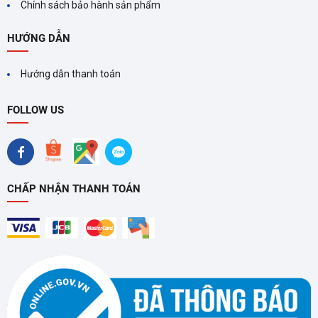
Chính sách bảo hành sản phẩm
Công nghệ Inverter – Tiết kiệm điện vượt trội
HƯỚNG DẪN
Tủ được tích hợp
máy nén Inverter hiện đại
, giúp:
Hướng dẫn thanh toán
Tự động điều chỉnh công suất theo nhu cầu làm lạnh thực tế
FOLLOW US
Giảm tiêu thụ điện năng đến 50%
Vận hành êm ái, không gây tiếng ồn khó chịu
Đây là giải pháp tiết kiệm chi phí điện hàng tháng cho các gia
CHẤP NHẬN THANH TOÁN
đình và cơ sở kinh doanh vừa và nhỏ.
Nhiều chế độ làm lạnh – Linh hoạt sử dụng
Tủ đông Darling DMF-3799 AX-1 hỗ trợ
nhiều chế độ làm
lạnh
như: