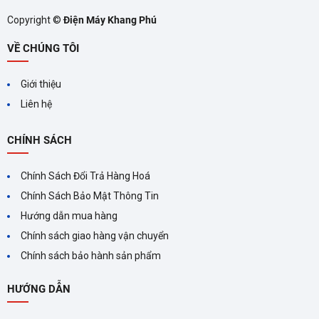
Copyright ©
Điện Máy Khang Phú
Máy nén Panasonic
VỀ CHÚNG TÔI
Hoạt động mạnh mẽ, làm lạnh nhanh và có độ bền cao.
Giới thiệu
Liên hệ
CHÍNH SÁCH
Chính Sách Đổi Trả Hàng Hoá
Chính Sách Bảo Mật Thông Tin
Hướng dẫn mua hàng
Không Gian Bảo Quản Linh Hoạt, Tiện Lợi Darling
Chính sách giao hàng vận chuyển
DMF-3699WSI 370 Lít
Chính sách bảo hành sản phẩm
Dung tích 370 lít
HƯỚNG DẪN
Đáp ứng nhu cầu bảo quản thực phẩm lớn cho gia đình và cửa