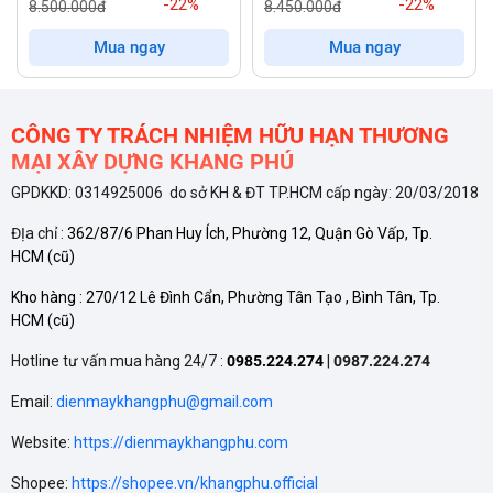
bảo quản từng loại thực phẩm.
-22%
-22%
8.500.000đ
8.450.000đ
Mua ngay
Mua ngay
Ngăn đông
sâu bảo quản thịt, cá, hải sản, đồ đông lạnh.
Ngăn mát
giữ rau củ, trái cây, đồ uống tươi ngon.
CÔNG TY TRÁCH NHIỆM HỮU HẠN THƯƠNG
MẠI XÂY DỰNG KHANG PHÚ
Công nghệ Smart Control
GPDKKD: 0314925006 do sở KH & ĐT TP.HCM cấp ngày: 20/03/2018
Điều chỉnh nhiệt độ chính xác đến từng độ C, đảm bảo thực
ĐỊa chỉ :
362/87/6 Phan Huy Ích, Phường 12, Quận Gò Vấp, Tp.
phẩm luôn được bảo quản trong điều kiện tốt nhất.
HCM
(cũ)
Bảng điều khiển cảm ứng hiện đại, dễ dàng thao tác và điều
Kho hàng :
270/12 Lê Đình Cẩn, Phường Tân Tạo , Bình Tân, Tp.
HCM
(cũ)
chỉnh.
Hotline tư vấn mua hàng 24/7 :
0985.224.274
|
0987.224.274
Dàn lạnh ống đồng 100%
Email:
dienmaykhangphu@gmail.com
Làm lạnh nhanh chóng, duy trì nhiệt độ ổn định.
Website:
https://dienmaykhangphu.com
Độ bền cao, hoạt động bền bỉ theo thời gian.
Shopee:
https://shopee.vn/khangphu.official