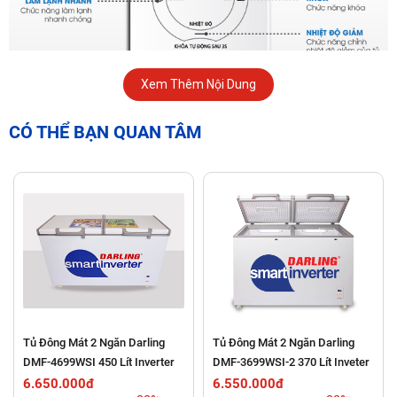
Xem Thêm Nội Dung
"Trải Nghiệm" Công Nghệ Bảo Quản Thực Phẩm Vượt
CÓ THỂ BẠN QUAN TÂM
Trội
Công nghệ Smart Inverter
Tiết kiệm
điện năng tối đa
, giảm thiểu hóa đơn tiền điện hàng
tháng.
Vận hành
êm ái
, không gây tiếng ồn khó chịu.
2 Dàn Lạnh Độc Lập
Tủ Đông Mát 2 Ngăn Darling
Tủ Đông Mát 2 Ngăn Darling
DMF-4699WSI 450 Lít Inverter
DMF-3699WSI-2 370 Lít Inveter
Điều chỉnh
nhiệt độ riêng biệt
cho từng ngăn, tối ưu hóa việc
6.650.000đ
6.550.000đ