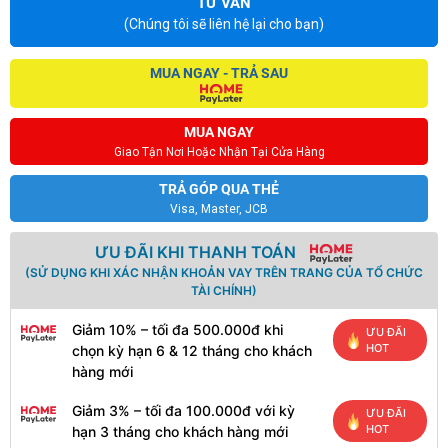
TƯ VẤN
(Chúng tôi sẽ liên hệ lại cho bạn)
MUA NGAY - TRẢ SAU
MUA NGAY
Giao Tận Nơi Hoặc Nhận Tại Cửa Hàng
TRẢ GÓP QUA THẺ
Visa, Master, JCB
ƯU ĐÃI KHI THANH TOÁN
(SỬ DỤNG KHI XÁC NHẬN KHOẢN VAY TRÊN TRANG CỦA TỔ CHỨC
TÀI CHÍNH)
Giảm 10% – tối đa 500.000đ khi
ƯU ĐÃI
HOT
chọn kỳ hạn 6 & 12 tháng cho khách
hàng mới
Giảm 3% – tối đa 100.000đ với kỳ
ƯU ĐÃI
HOT
hạn 3 tháng cho khách hàng mới