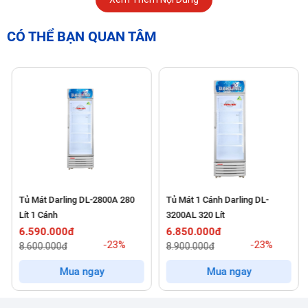
CÓ THỂ BẠN QUAN TÂM
Ưu điểm nổi bật về Tủ mát Darling DL-3600A3
Công nghệ Inverter tiết kiệm điện
Điểm nổi bật nhất của Darling DL-3600A3 chính là tích hợp
máy nén công nghệ Inverter
, giúp:
Tủ Mát Darling DL-2800A 280
Tủ Mát 1 Cánh Darling DL-
Lít 1 Cánh
3200AL 320 Lít
6.590.000đ
6.850.000đ
Tiết kiệm điện năng đến 30–50%
, tối ưu chi phí vận
-23%
-23%
8.600.000đ
8.900.000đ
hành hằng tháng
Mua ngay
Mua ngay
Vận hành êm ái
, không gây tiếng ồn – phù hợp cho quán