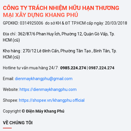
cà phê, khách sạn hoặc gia đình
CÔNG TY TRÁCH NHIỆM HỮU HẠN THƯƠNG
MẠI XÂY DỰNG KHANG PHÚ
Duy trì nhiệt độ ổn định
, giảm hao mòn linh kiện, giúp
GPDKKD: 0314925006 do sở KH & ĐT TP.HCM cấp ngày: 20/03/2018
kéo dài tuổi thọ máy
ĐỊa chỉ :
362/87/6 Phan Huy Ích, Phường 12, Quận Gò Vấp, Tp.
Đây là giải pháp kinh tế hiệu quả với những ai phải vận hành
HCM
(cũ)
thiết bị 24/7 nhưng vẫn muốn tiết kiệm hóa đơn tiền điện.
Kho hàng :
270/12 Lê Đình Cẩn, Phường Tân Tạo , Bình Tân, Tp.
HCM
(cũ)
Dung tích phù hợp, thiết kế tiện lợi
Hotline tư vấn mua hàng 24/7 :
0985.224.274
|
0987.224.274
Dung tích
360 lít
giúp DL-3600A3:
Email:
dienmaykhangphu@gmail.com
Bảo quản hiệu quả các loại thực phẩm như
đồ uống,
Website:
https://dienmaykhangphu.com
nước suối, sữa, trái cây, rau củ, thực phẩm đóng gói
Shopee:
https://shopee.vn/khangphu.official
Copyright ©
Điện Máy Khang Phú
Phù hợp với cửa hàng nhỏ, quán nước, quán ăn nhanh
hoặc
gia đình có tủ bếp diện tích hạn chế
VỀ CHÚNG TÔI