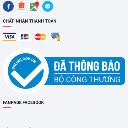
Nhiệt độ hoạt động duy trì trong khoảng
0°C đến 10°C
, lý
tưởng cho thực phẩm tươi, sữa, nước ngọt, trái cây…
CHẤP NHẬN THANH TOÁN
Thiết kế kính trong suốt – Hiển thị bắt mắt, dễ quan sát
Cửa kính 2 lớp chịu lực
: cách nhiệt tốt, bền chắc, hạn chế
thất thoát hơi lạnh
Ứng dụng công nghệ Low-E chống đọng sương
– giữ
mặt kính luôn trong suốt, dễ quan sát sản phẩm bên
trong
Đèn LED chiếu sáng nội thất tủ
, vừa làm nổi bật sản
FANPAGE FACEBOOK
phẩm, vừa giúp khách hàng nhanh chóng tìm thấy sản
phẩm cần thiết