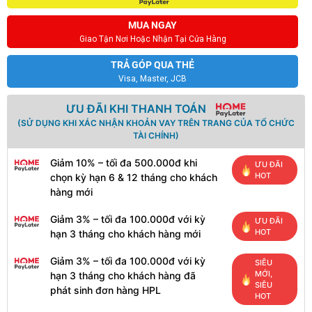
MUA NGAY
Giao Tận Nơi Hoặc Nhận Tại Cửa Hàng
TRẢ GÓP QUA THẺ
Visa, Master, JCB
ƯU ĐÃI KHI THANH TOÁN
(SỬ DỤNG KHI XÁC NHẬN KHOẢN VAY TRÊN TRANG CỦA TỔ CHỨC
TÀI CHÍNH)
Giảm 10% – tối đa 500.000đ khi
ƯU ĐÃI
HOT
chọn kỳ hạn 6 & 12 tháng cho khách
hàng mới
Giảm 3% – tối đa 100.000đ với kỳ
ƯU ĐÃI
HOT
hạn 3 tháng cho khách hàng mới
Giảm 3% – tối đa 100.000đ với kỳ
SIÊU
MỚI,
hạn 3 tháng cho khách hàng đã
SIÊU
phát sinh đơn hàng HPL
HOT