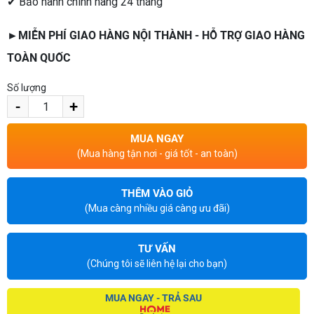
✔ Bảo hành chính hãng 24 tháng
►MIỄN PHÍ GIAO HÀNG NỘI THÀNH - HỖ TRỢ GIAO HÀNG
TOÀN QUỐC
Số lượng
-
+
MUA NGAY
(Mua hàng tận nơi - giá tốt - an toàn)
THÊM VÀO GIỎ
(Mua càng nhiều giá càng ưu đãi)
TƯ VẤN
(Chúng tôi sẽ liên hệ lại cho bạn)
MUA NGAY - TRẢ SAU