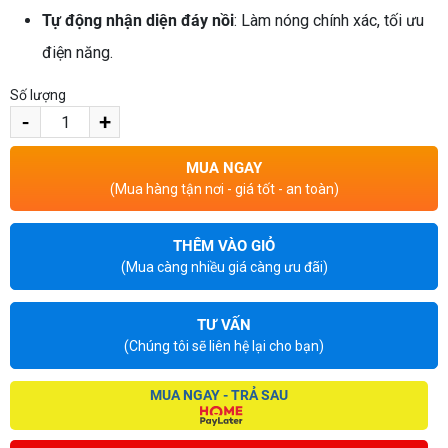
Tự động nhận diện đáy nồi
: Làm nóng chính xác, tối ưu
điện năng.
Số lượng
-
+
MUA NGAY
(Mua hàng tận nơi - giá tốt - an toàn)
THÊM VÀO GIỎ
(Mua càng nhiều giá càng ưu đãi)
TƯ VẤN
(Chúng tôi sẽ liên hệ lại cho bạn)
MUA NGAY - TRẢ SAU