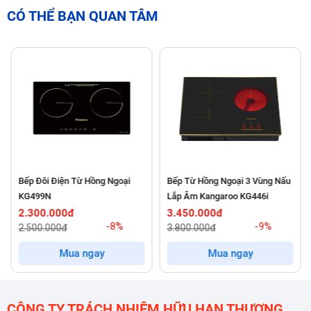
CÓ THỂ BẠN QUAN TÂM
Thiết Kế Sang Trọng, Đẳng Cấp và Bền Bỉ
Bếp Sunhouse SHB82022 gây ấn tượng với
mặt kính Ultra
Vitro Ceramic nguyên khối
màu đen sang trọng. Đây là loại
kính cao cấp chuyên dụng, có khả năng
chống trầy xước, chịu
Bếp Đôi Điện Từ Hồng Ngoại
Bếp Từ Hồng Ngoại 3 Vùng Nấu
lực và chịu nhiệt cực tốt
. Đặc biệt, khả năng chống sốc nhiệt
KG499N
Lắp Âm Kangaroo KG446i
và dễ dàng lau chùi giúp bếp luôn sáng bóng như mới sau thời
2.300.000đ
3.450.000đ
-8%
-9%
2.500.000đ
3.800.000đ
gian dài sử dụng.
Mua ngay
Mua ngay
Điểm nhấn trong thiết kế còn phải kể đến
bo viền kim loại 4
cạnh chắc chắn
. Chi tiết này không chỉ tăng tính thẩm mỹ mà
CÔNG TY TRÁCH NHIỆM HỮU HẠN THƯƠNG