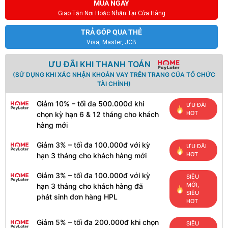
MUA NGAY
Giao Tận Nơi Hoặc Nhận Tại Cửa Hàng
TRẢ GÓP QUA THẺ
Visa, Master, JCB
ƯU ĐÃI KHI THANH TOÁN
(SỬ DỤNG KHI XÁC NHẬN KHOẢN VAY TRÊN TRANG CỦA TỔ CHỨC
TÀI CHÍNH)
Giảm 10% – tối đa 500.000đ khi
ƯU ĐÃI
HOT
chọn kỳ hạn 6 & 12 tháng cho khách
hàng mới
Giảm 3% – tối đa 100.000đ với kỳ
ƯU ĐÃI
HOT
hạn 3 tháng cho khách hàng mới
Giảm 3% – tối đa 100.000đ với kỳ
SIÊU
MỚI,
hạn 3 tháng cho khách hàng đã
SIÊU
phát sinh đơn hàng HPL
HOT
Giảm 5% – tối đa 200.000đ khi chọn
SIÊU