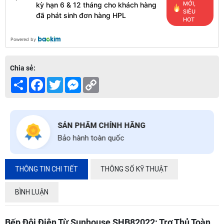
MỚI,
kỳ hạn 6 & 12 tháng cho khách hàng
SIÊU
đã phát sinh đơn hàng HPL
HOT
Powered by
Chia sẻ:
Share
Facebook
Twitter
Messenger
Copy
Link
SẢN PHẨM CHÍNH HÃNG
Bảo hành toàn quốc
THÔNG TIN CHI TIẾT
THÔNG SỐ KỸ THUẬT
BÌNH LUẬN
Bếp Đôi Điện Từ Sunhouse SHB82022: Trợ Thủ Toàn