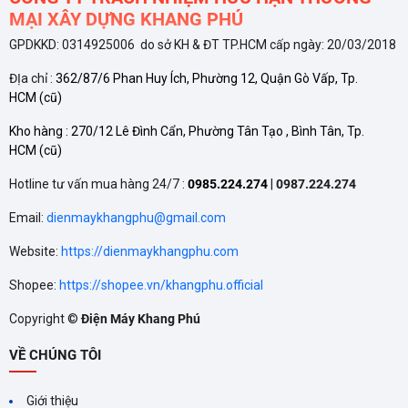
còn bảo vệ mặt kính khỏi các va chạm không mong muốn,
MẠI XÂY DỰNG KHANG PHÚ
đảm bảo độ bền cho sản phẩm.
GPDKKD: 0314925006 do sở KH & ĐT TP.HCM cấp ngày: 20/03/2018
Hiệu Suất Mạnh Mẽ, Tiết Kiệm Năng Lượng Tối Ưu
ĐỊa chỉ :
362/87/6 Phan Huy Ích, Phường 12, Quận Gò Vấp, Tp.
HCM
(cũ)
Bếp SHB82022 có
công suất mạnh mẽ 2.200W
cho mỗi
Kho hàng :
270/12 Lê Đình Cẩn, Phường Tân Tạo , Bình Tân, Tp.
vùng nấu, đáp ứng linh hoạt mọi nhu cầu từ chiên, xào đến
HCM
(cũ)
ninh, hầm. Chức năng
Booster
giúp bếp đẩy công suất lên
Hotline tư vấn mua hàng 24/7 :
0985.224.274
|
0987.224.274
mức cực đại, làm nóng siêu tốc và tiết kiệm thời gian đáng kể,
Email:
dienmaykhangphu@gmail.com
rất hữu ích trong những lúc bận rộn.
Website:
https://dienmaykhangphu.com
Một trong những công nghệ nổi bật nhất của sản phẩm là
Shopee:
https://shopee.vn/khangphu.official
công nghệ Inverter
. Bằng cách điều chỉnh công suất linh hoạt,
Copyright ©
Điện Máy Khang Phú
Inverter giúp bếp hoạt động ổn định, êm ái, và quan trọng nhất
VỀ CHÚNG TÔI
là
tiết kiệm điện năng tối ưu
. Đây là giải pháp kinh tế lâu dài
cho mọi gia đình.
Giới thiệu