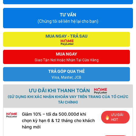
TƯ VẤN
(Chúng tôi sẽ liên hệ lại cho bạn)
MUA NGAY - TRẢ SAU
MUA NGAY
Giao Tận Nơi Hoặc Nhận Tại Cửa Hàng
TRẢ GÓP QUA THẺ
Visa, Master, JCB
ƯU ĐÃI KHI THANH TOÁN
(SỬ DỤNG KHI XÁC NHẬN KHOẢN VAY TRÊN TRANG CỦA TỔ CHỨC
TÀI CHÍNH)
Giảm 10% – tối đa 500.000đ khi
ƯU ĐÃI
HOT
chọn kỳ hạn 6 & 12 tháng cho khách
hàng mới