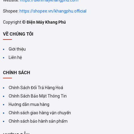
Website:
https://dienmaykhangphu.com
Shopee:
https://shopee.vn/khangphu.official
Copyright ©
Điện Máy Khang Phú
VỀ CHÚNG TÔI
Giới thiệu
Liên hệ
CHÍNH SÁCH
Chính Sách Đổi Trả Hàng Hoá
Chính Sách Bảo Mật Thông Tin
Hiệu Năng Vượt Trội – Tăng Tốc Độ Nấu Ăn
Hướng dẫn mua hàng
Chính sách giao hàng vận chuyển
Bếp từ GrandX GX ID505 được trang bị công nghệ mạnh mẽ,
Chính sách bảo hành sản phẩm
đảm bảo hiệu suất nấu nướng cao: