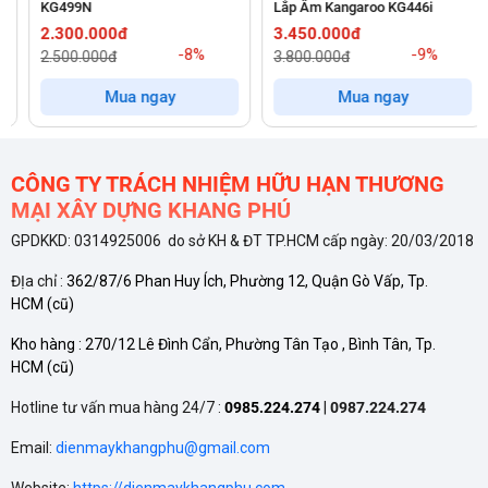
vẫn đảm bảo sự sang trọng và tiện nghi:
KG499N
Lắp Âm Kangaroo KG446i
2.300.000đ
3.450.000đ
-8%
-9%
Phù Hợp Với Mọi Không Gian Bếp
2.500.000đ
3.800.000đ
Mua ngay
Mua ngay
Bếp từ GX ID505 sở hữu thiết kế rất tinh tế và
nhỏ gọn
, mang
lại sự tiện lợi và
tiết kiệm diện tích
tối đa. Thiết kế này đặc
biệt phù hợp với những không gian bếp có diện tích hạn chế,
CÔNG TY TRÁCH NHIỆM HỮU HẠN THƯƠNG
căn hộ nhỏ hoặc các khu vực cần lắp đặt bếp linh hoạt.
MẠI XÂY DỰNG KHANG PHÚ
GPDKKD: 0314925006 do sở KH & ĐT TP.HCM cấp ngày: 20/03/2018
Mặt Kính EURO Platinum Cao Cấp
ĐỊa chỉ :
362/87/6 Phan Huy Ích, Phường 12, Quận Gò Vấp, Tp.
Mặt kính
EURO Platinum
được sử dụng có độ bền cao, khả
HCM
(cũ)
năng chống trầy xước và dễ dàng vệ sinh, giúp bếp luôn duy
Kho hàng :
270/12 Lê Đình Cẩn, Phường Tân Tạo , Bình Tân, Tp.
HCM
(cũ)
trì vẻ ngoài sạch sẽ và sáng bóng. Các cạnh vát tinh tế ở hai
phía trước và sau tạo cảm giác mềm mại, hiện đại, dễ dàng
Hotline tư vấn mua hàng 24/7 :
0985.224.274
|
0987.224.274
kết hợp với nhiều kiểu dáng nội thất bếp khác nhau.
Email:
dienmaykhangphu@gmail.com