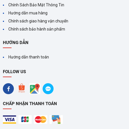
Chính Sách Bảo Mật Thông Tin
trong thời gian dài. Hệ thống
quạt tản nhiệt Turbo siêu êm
Hướng dẫn mua hàng
(độ ồn chỉ
38dB
hoặc thấp hơn) giúp bếp luôn duy trì nhiệt độ
Chính sách giao hàng vận chuyển
ổn định mà không gây tiếng ồn khó chịu, kéo dài tuổi thọ của
Chính sách bảo hành sản phẩm
thiết bị.
HƯỚNG DẪN
Hướng dẫn thanh toán
FOLLOW US
CHẤP NHẬN THANH TOÁN