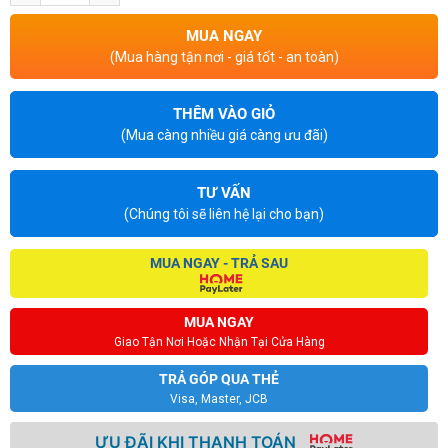
MUA NGAY
(Mua hàng tận nơi - giá tốt - an toàn)
THÊM VÀO GIỎ
(Mua càng nhiều giá càng ưu đãi)
TƯ VẤN
(Chúng tôi sẽ liên hệ lại cho bạn)
MUA NGAY - TRẢ SAU
MUA NGAY
Giao Tận Nơi Hoặc Nhận Tại Cửa Hàng
TRẢ GÓP QUA THẺ
Visa, Master, JCB
ƯU ĐÃI KHI THANH TOÁN