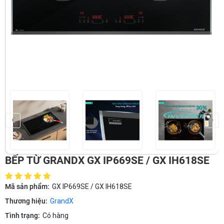
‹
›
BẾP TỪ GRANDX GX IP669SE / GX IH618SE
Mã sản phẩm:
GX IP669SE / GX IH618SE
Thương hiệu:
GrandX
Tình trạng:
Có hàng