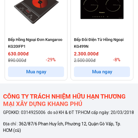
ếp Hồng Ngoại Đơn Kangaroo
Bếp Đôi Điện Từ Hồng Ngoại
Bếp 
Phân Tích Chuyên Sâu Các Công Nghệ Vượt Trội
KG20IFP1
KG499N
Lắp 
630.000đ
2.300.000đ
3.4
GrandX GX IP669SE / GX IH618SE Serie 6 tích hợp các công
-29%
-8%
890.000đ
2.500.000đ
3.8
nghệ lõi tiên tiến, đảm bảo hiệu suất ổn định và kinh tế dài
Mua ngay
Mua ngay
hạn:
Công Nghệ Bridge Inverter Thông Minh: Tiết Kiệm Đến 30%
CÔNG TY TRÁCH NHIỆM HỮU HẠN THƯƠNG
Điện Năng
MẠI XÂY DỰNG KHANG PHÚ
GPDKKD: 0314925006 do sở KH & ĐT TP.HCM cấp ngày: 20/03/2018
Công nghệ
Bridge Inverter
là tính năng cốt lõi giúp bếp hoạt
động hiệu quả. Công nghệ này tối ưu hóa việc phân phối công
ĐỊa chỉ :
362/87/6 Phan Huy Ích, Phường 12, Quận Gò Vấp, Tp.
HCM
(cũ)
suất và duy trì nhiệt độ ổn định, đặc biệt ở mức nhiệt thấp, lý