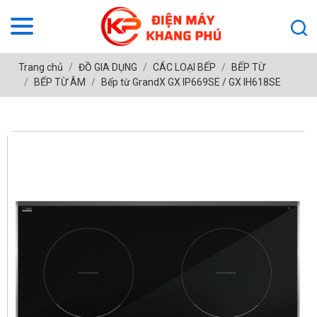
Trang chủ
ĐỒ GIA DỤNG
CÁC LOẠI BẾP
BẾP TỪ
BẾP TỪ ÂM
Bếp từ GrandX GX IP669SE / GX IH618SE