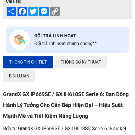
Chia sẻ:
Share
Facebook
Twitter
Messenger
Copy
Link
ĐỔI TRẢ LINH HOẠT
Đổi trả linh hoạt nhanh chóng**
THÔNG TIN CHI TIẾT
THÔNG SỐ KỸ THUẬT
BÌNH LUẬN
GrandX GX IP669SE / GX IH618SE Serie 6: Bạn Đồng
Hành Lý Tưởng Cho Căn Bếp Hiện Đại – Hiệu Suất
Mạnh Mẽ và Tiết Kiệm Năng Lượng
Bếp từ GrandX GX IP669SE / GX IH618SE Serie 6 là sự kết