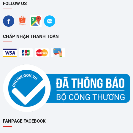
FOLLOW US
thước màn hình phổ thông, từ các dòng tivi cỡ vừa đến các
dòng tivi lớn. Sự đa năng này giúp người dùng dễ dàng nâng
cấp tivi sau này mà không cần phải thay đổi khung treo.
CHẤP NHẬN THANH TOÁN
Chuẩn VESA Phổ Biến
Sản phẩm hỗ trợ các
chuẩn VESA
thông dụng, là tiêu chuẩn
quốc tế về khoảng cách bốn lỗ vít phía sau tivi. Việc tương
thích với chuẩn VESA rộng giúp khung treo có thể lắp đặt với
hầu hết các thương hiệu và model tivi hiện có trên thị trường
một cách nhanh chóng và chính xác.
Khả Năng Chịu Tải Lớn – An Toàn Tuyệt Đối
Khung treo được gia công kỹ lưỡng để chịu được
tải trọng
FANPAGE FACEBOOK
lớn
, đảm bảo độ an toàn vượt trội ngay cả khi lắp đặt các