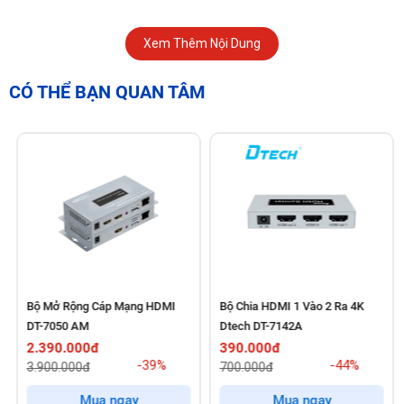
Xem Thêm Nội Dung
CÓ THỂ BẠN QUAN TÂM
Bộ Mở Rộng Cáp Mạng HDMI
Bộ Chia HDMI 1 Vào 2 Ra 4K
DT-7050 AM
Dtech DT-7142A
2.390.000đ
390.000đ
-39%
-44%
3.900.000đ
700.000đ
Mua ngay
Mua ngay