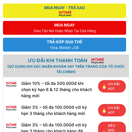
MUA NGAY - TRẢ SAU
MUA NGAY
Giao Tận Nơi Hoặc Nhận Tại Cửa Hàng
TRẢ GÓP QUA THẺ
Visa, Master, JCB
ƯU ĐÃI KHI THANH TOÁN
(SỬ DỤNG KHI XÁC NHẬN KHOẢN VAY TRÊN TRANG CỦA TỔ CHỨC
TÀI CHÍNH)
Giảm 10% – tối đa 500.000đ khi
ƯU ĐÃI
HOT
chọn kỳ hạn 6 & 12 tháng cho khách
hàng mới
Giảm 3% – tối đa 100.000đ với kỳ
ƯU ĐÃI
HOT
hạn 3 tháng cho khách hàng mới
Giảm 3% – tối đa 100.000đ với kỳ
SIÊU
MỚI,
hạn 3 tháng cho khách hàng đã