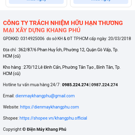
Thiết Kế Tinh Giản, Độ Bền Vững Chắc
Khung treo tivi cố định được thiết kế với sự chú trọng cao vào
CÔNG TY TRÁCH NHIỆM HỮU HẠN THƯƠNG
tính thẩm mỹ và độ bền vững, đảm bảo tivi được gắn chắc
MẠI XÂY DỰNG KHANG PHÚ
chắn, phẳng sát vào tường.
GPDKKD: 0314925006 do sở KH & ĐT TP.HCM cấp ngày: 20/03/2018
Chất Liệu Cao Cấp – Bền Bỉ Tuyệt Đối
ĐỊa chỉ :
362/87/6 Phan Huy Ích, Phường 12, Quận Gò Vấp, Tp.
HCM
(cũ)
Sản phẩm được chế tạo từ vật liệu thép chịu lực cao cấp,
Kho hàng :
270/12 Lê Đình Cẩn, Phường Tân Tạo , Bình Tân, Tp.
đảm bảo khả năng chịu tải vượt trội và độ bền bỉ lâu dài. Lớp
HCM
(cũ)
sơn tĩnh điện (thường là màu
Đen
sang trọng) không chỉ tăng
Hotline tư vấn mua hàng 24/7 :
0985.224.274
|
0987.224.274
cường tính thẩm mỹ mà còn giúp chống gỉ sét, chống trầy
Email:
dienmaykhangphu@gmail.com
xước, bảo vệ khung treo khỏi tác động của môi trường. Sự
Website:
https://dienmaykhangphu.com
chắc chắn này là yếu tố then chốt giúp người dùng an tâm
Shopee:
https://shopee.vn/khangphu.official
tuyệt đối khi treo các dòng tivi lớn.
Copyright ©
Điện Máy Khang Phú
Thiết Kế Cố Định – Tối Ưu Hóa Không Gian