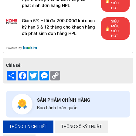
SIÊU
phát sinh đơn hàng HPL
HOT
Giảm 5% – tối đa 200.000đ khi chọn
SIÊU
MỚI,
kỳ hạn 6 & 12 tháng cho khách hàng
SIÊU
đã phát sinh đơn hàng HPL
HOT
Powered by
Chia sẻ:
Share
Facebook
Twitter
Messenger
Copy
Link
SẢN PHẨM CHÍNH HÃNG
Bảo hành toàn quốc
THÔNG TIN CHI TIẾT
THÔNG SỐ KỸ THUẬT