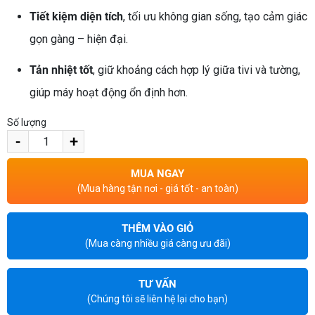
Tiết kiệm diện tích
, tối ưu không gian sống, tạo cảm giác
gọn gàng – hiện đại.
Tản nhiệt tốt
, giữ khoảng cách hợp lý giữa tivi và tường,
giúp máy hoạt động ổn định hơn.
Số lượng
-
+
MUA NGAY
(Mua hàng tận nơi - giá tốt - an toàn)
THÊM VÀO GIỎ
(Mua càng nhiều giá càng ưu đãi)
TƯ VẤN
(Chúng tôi sẽ liên hệ lại cho bạn)