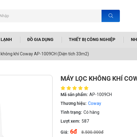
N LẠNH
ĐỒ GIA DỤNG
THIẾT BỊ CÔNG NGHIỆP
NH
 không khí Coway AP-1009CH (Diện tích 33m2)
MÁY LỌC KHÔNG KHÍ COW
Mã sản phẩm:
AP-1009CH
Thương hiệu:
Coway
Tình trạng:
Có hàng
Lượt xem:
587
6đ
Giá:
8.500.000đ