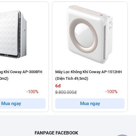
 AP-1009CH là giải pháp hoàn hảo cho những không gian
y AP-1009CH mang đến bầu không khí trong lành, sạch khuẩn,
ng Khí Coway AP-3008FH
Máy Lọc Không Khí Coway AP-1512HH
00m2)
(Diện Tích 49,5m2)
(
6đ
-100%
-100%
8.800.000đ
Mua ngay
Mua ngay
FANPAGE FACEBOOK