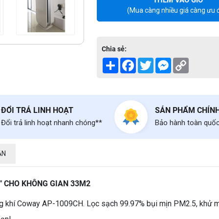
(Mua càng nhiều giá càng ưu đ
Chia sẻ:
Share
Facebook
Twitter
Messenger
Copy
Link
ĐỔI TRẢ LINH HOẠT
SẢN PHẨM CHÍN
Đổi trả linh hoạt nhanh chóng**
Bảo hành toàn quố
ẬN
" CHO KHÔNG GIAN 33M2
ông khí Coway AP-1009CH. Lọc sạch 99.97% bụi mịn PM2.5, khử mù