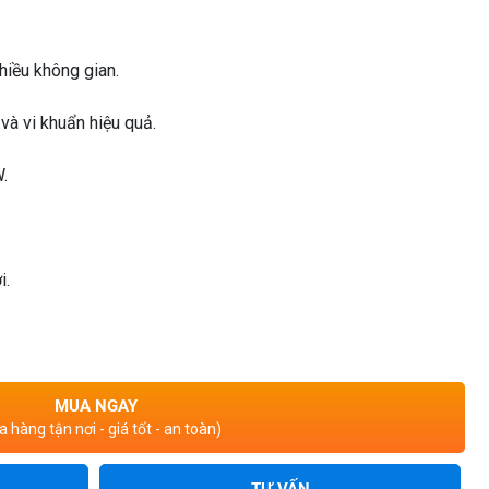
nhiều không gian.
 và vi khuẩn hiệu quả.
W.
i.
MUA NGAY
 hàng tận nơi - giá tốt - an toàn)
TƯ VẤN