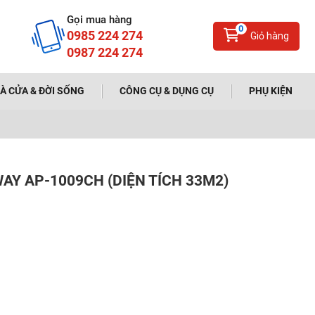
Gọi mua hàng
0
0985 224 274
Giỏ hàng
0987 224 274
À CỬA & ĐỜI SỐNG
CÔNG CỤ & DỤNG CỤ
PHỤ KIỆN
AY AP-1009CH (DIỆN TÍCH 33M2)