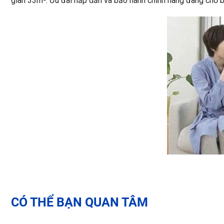
gian 33m². Ưu đãi hấp dẫn và bảo hành chính hãng đang chờ 
CÓ THỂ BẠN QUAN TÂM