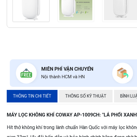
MIỄN PHÍ VẬN CHUYỂN
Nội thành HCM và HN
THÔNG TIN CHI TIẾT
THÔNG SỐ KỸ THUẬT
BÌNH LU
MÁY LỌC KHÔNG KHÍ COWAY AP-1009CH: "LÁ PHỔI XANH
Hít thở không khí trong lành chuẩn Hàn Quốc với máy lọc kh