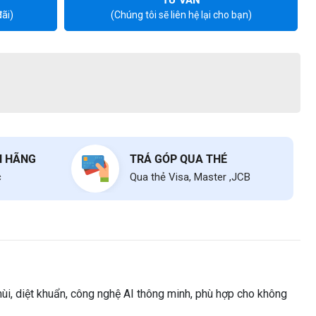
ãi)
(Chúng tôi sẽ liên hệ lại cho bạn)
H HÃNG
TRẢ GÓP QUA THẺ
c
Qua thẻ Visa, Master ,JCB
i, diệt khuẩn, công nghệ AI thông minh, phù hợp cho không