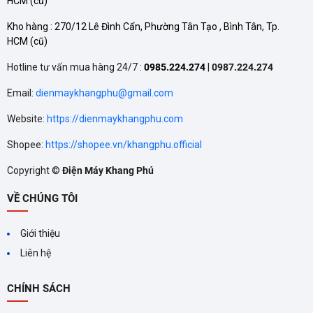
HCM
(cũ)
Màng lọc bụi mịn:
Lọc các hạt bụi có kích thước vừa.
Kho hàng :
270/12 Lê Đình Cẩn, Phường Tân Tạo , Bình Tân, Tp.
Màng lọc than hoạt tính (Activated carbon filter):
Khử mùi
HCM
(cũ)
hôi, khí độc hại, mang lại không khí trong lành, dễ chịu.
Hotline tư vấn mua hàng 24/7 :
0985.224.274
|
0987.224.274
Màng lọc HEPA:
Lọc sạch 99.97% bụi mịn PM2.5, vi khuẩn,
Email:
dienmaykhangphu@gmail.com
virus và các tác nhân gây dị ứng, bảo vệ hệ hô hấp tối ưu.
Website:
https://dienmaykhangphu.com
Shopee:
https://shopee.vn/khangphu.official
Copyright ©
Điện Máy Khang Phú
VỀ CHÚNG TÔI
Giới thiệu
Liên hệ
CHÍNH SÁCH