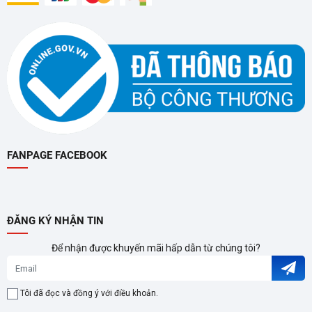
Chế độ tự động, chế độ ngủ và chế độ tiết kiệm điện:
Đáp
ứng mọi nhu cầu sử dụng, mang lại sự tiện lợi và thoải mái.
Cảm biến ánh sáng tự động chuyển sang chế độ ngủ:
Hoạt
động êm ái, không gây tiếng ồn, cho giấc ngủ ngon và sâu
hơn.
FANPAGE FACEBOOK
Xuất xứ từ Hàn Quốc - Chất lượng vượt trội
Được sản xuất trên dây chuyền công nghệ hiện đại, đảm bảo
chất lượng và độ bền vượt trội.
ĐĂNG KÝ NHẬN TIN
Thương hiệu Coway uy tín, được người tiêu dùng trên toàn thế
Để nhận được khuyến mãi hấp dẫn từ chúng tôi?
giới tin dùng.
Tôi đã đọc và đồng ý với điều khoản.
Ưu đãi đặc biệt về sản phẩm Máy Lọc Không Khí Coway