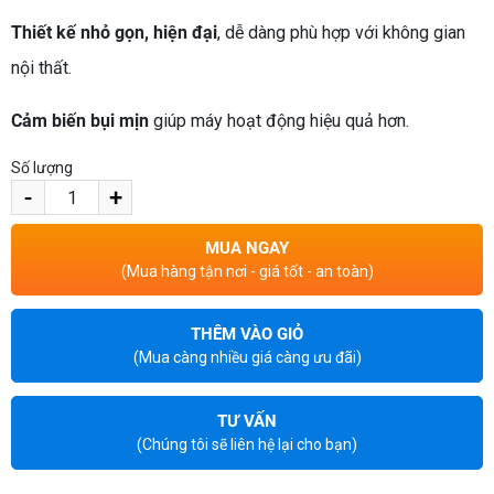
Thiết kế nhỏ gọn, hiện đại
, dễ dàng phù hợp với không gian
nội thất.
Cảm biến bụi mịn
giúp máy hoạt động hiệu quả hơn.
Số lượng
-
+
MUA NGAY
(Mua hàng tận nơi - giá tốt - an toàn)
THÊM VÀO GIỎ
(Mua càng nhiều giá càng ưu đãi)
TƯ VẤN
(Chúng tôi sẽ liên hệ lại cho bạn)