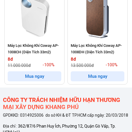
chốt để bảo vệ sức khỏe gia đình bạn.
Máy lọc không khí
Coway AP-1018F
là giải pháp hoàn hảo cho những không
gian sống vừa và nhỏ. Với thiết kế nhỏ gọn, tinh tế, công nghệ
lọc tiên tiến và khả năng loại bỏ đến 99.97% bụi mịn PM2.5,
Coway AP-1018F mang đến bầu không khí trong lành, sạch
Máy Lọc Không Khí Coway AP-
Máy Lọc Không Khí Coway AP-
khuẩn, bảo vệ sức khỏe toàn diện cho bạn và những người
1008CH (Diện Tích 33m2)
1008DH (Diện Tích 33m2)
thân yêu.
8đ
8đ
-100%
-100%
11.000.000đ
13.500.000đ
Điểm nổi bật của Máy Lọc Không Khí Coway AP-1018F
Mua ngay
Mua ngay
Hệ thống lọc 4 lớp tiên tiến - Lọc sạch 99.97% bụi mịn
PM2.5
CÔNG TY TRÁCH NHIỆM HỮU HẠN THƯƠNG
MẠI XÂY DỰNG KHANG PHÚ
Màng lọc thô (Pre-filter):
Loại bỏ bụi lớn, lông thú cưng, tóc
GPDKKD: 0314925006 do sở KH & ĐT TP.HCM cấp ngày: 20/03/2018
và các hạt bụi có kích thước lớn.
ĐỊa chỉ :
362/87/6 Phan Huy Ích, Phường 12, Quận Gò Vấp, Tp.