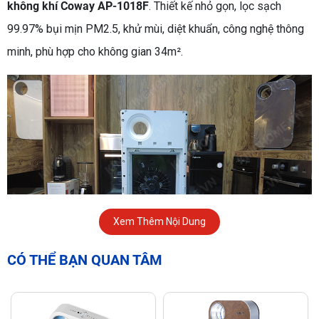
không khí Coway AP-1018F
. Thiết kế nhỏ gọn, lọc sạch
99.97% bụi mịn PM2.5, khử mùi, diệt khuẩn, công nghệ thông
minh, phù hợp cho không gian 34m².
Xem Thêm Nội Dung
CÓ THỂ BẠN QUAN TÂM
Trong cuộc sống hiện đại, không khí trong lành là yếu tố then