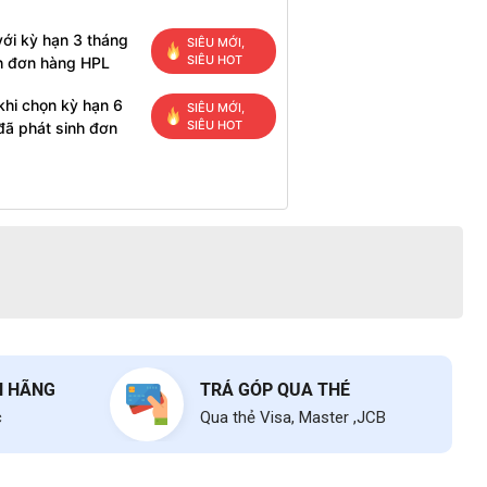
ới kỳ hạn 3 tháng
SIÊU MỚI,
SIÊU HOT
h đơn hàng HPL
khi chọn kỳ hạn 6
SIÊU MỚI,
SIÊU HOT
đã phát sinh đơn
H HÃNG
TRẢ GÓP QUA THẺ
c
Qua thẻ Visa, Master ,JCB