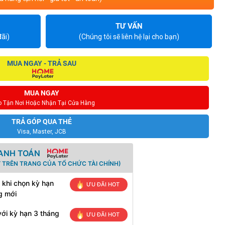
TƯ VẤN
ãi)
(Chúng tôi sẽ liên hệ lại cho bạn)
MUA NGAY - TRẢ SAU
MUA NGAY
o Tận Nơi Hoặc Nhận Tại Cửa Hàng
TRẢ GÓP QUA THẺ
Visa, Master, JCB
HANH TOÁN
 TRÊN TRANG CỦA TỔ CHỨC TÀI CHÍNH)
 khi chọn kỳ hạn
ƯU ĐÃI HOT
g mới
ới kỳ hạn 3 tháng
ƯU ĐÃI HOT