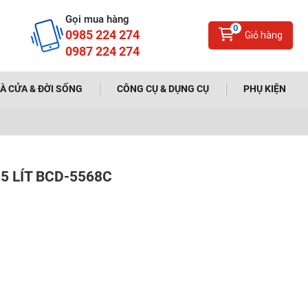
Gọi mua hàng
0
0985 224 274
Giỏ hàng
0987 224 274
À CỬA & ĐỜI SỐNG
CÔNG CỤ & DỤNG CỤ
PHỤ KIỆN
 LÍT BCD-5568C