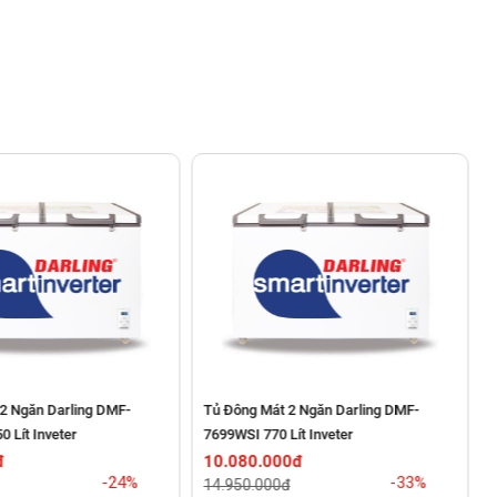
 2 Ngăn Darling DMF-
Tủ Đông Mát 2 Ngăn Darling DMF-
 Lít Inveter
7699WSI 770 Lít Inveter
3
đ
10.080.000đ
-24%
-33%
14.950.000đ