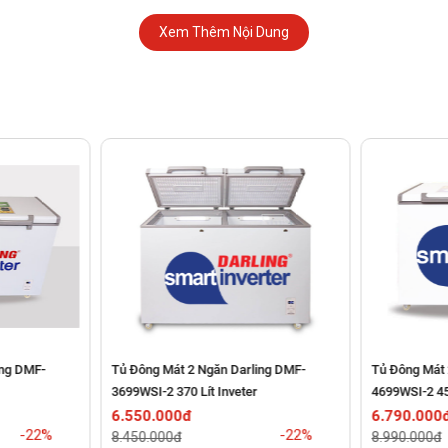
Xem Thêm Nội Dung
ing DMF-
Tủ Đông Mát 2 Ngăn Darling DMF-
Tủ Đông Mát
3699WSI-2 370 Lít Inveter
4699WSI-2 450
6.550.000đ
6.790.000
-22%
-22%
8.450.000đ
8.990.000đ