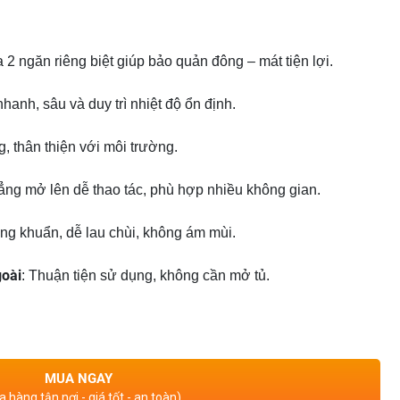
ia 2 ngăn riêng biệt giúp bảo quản đông – mát tiện lợi.
nhanh, sâu và duy trì nhiệt độ ổn định.
g, thân thiện với môi trường.
ẳng mở lên dễ thao tác, phù hợp nhiều không gian.
áng khuẩn, dễ lau chùi, không ám mùi.
goài
: Thuận tiện sử dụng, không cần mở tủ.
MUA NGAY
 hàng tận nơi - giá tốt - an toàn)