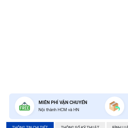
MIỄN PHÍ VẬN CHUYỂN
Nội thành HCM và HN
THÔNG TIN CHI TIẾT
THÔNG SỐ KỸ THUẬT
BÌNH LU