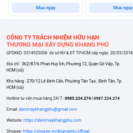
Tủ có thiết kế hình hộp vuông vức, nắp mở phẳng với tay cầ
Mua ngay
Mua ngay
không gian từ bếp gia đình đến khu vực chế biến thực phẩm.
Khả năng làm lạnh vượt trội, tiết kiệm điện năng hiệu quả
CÔNG TY TRÁCH NHIỆM HỮU HẠN
Dàn lạnh ống đồng – lạnh sâu, bền bỉ
THƯƠNG MẠI XÂY DỰNG KHANG PHÚ
Khác với nhiều dòng tủ đông phổ thông, Alaska BCD-5568C s
GPDKKD: 0314925006 do sở KH & ĐT TP.HCM cấp ngày: 20/03/2018
định. Nhờ đó, thực phẩm được cấp đông nhanh chóng, giữ đượ
ĐỊa chỉ :
362/87/6 Phan Huy Ích, Phường 12, Quận Gò Vấp, Tp.
HCM
(cũ)
Sử dụng gas R600a – thân thiện môi trường, tiết kiệm chi p
Kho hàng :
270/12 Lê Đình Cẩn, Phường Tân Tạo , Bình Tân, Tp.
HCM
(cũ)
Tủ hoạt động bằng gas R600a – một loại gas thế hệ mới, an 
năng lại thấp. Công suất tủ chỉ 130W, tiêu hao điện trung b
Hotline tư vấn mua hàng 24/7 :
0985.224.274
|
0987.224.274
hành hằng tháng.
Email:
dienmaykhangphu@gmail.com
Website:
https://dienmaykhangphu.com
Shopee:
https://shopee.vn/khangphu.official