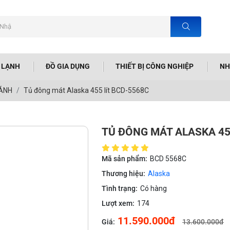
N LẠNH
ĐỒ GIA DỤNG
THIẾT BỊ CÔNG NGHIỆP
NH
CÁNH
Tủ đông mát Alaska 455 lít BCD-5568C
TỦ ĐÔNG MÁT ALASKA 455
Mã sản phẩm:
BCD 5568C
Thương hiệu:
Alaska
Tình trạng:
Có hàng
Lượt xem:
174
11.590.000đ
Giá:
13.600.000đ