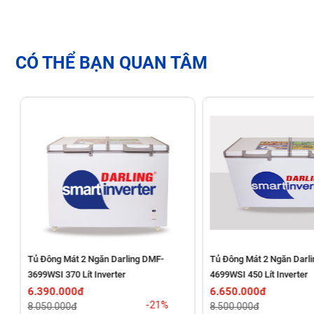
CÓ THỂ BẠN QUAN TÂM
Tủ Đông Mát 2 Ngăn Darling DMF-
Tủ Đông Mát 2 Ngăn Darl
3699WSI 370 Lít Inverter
4699WSI 450 Lít Inverter
6.390.000đ
6.650.000đ
Kiểu dáng hiện đại, phù hợp nhiều không gian
-21%
8.050.000đ
8.500.000đ