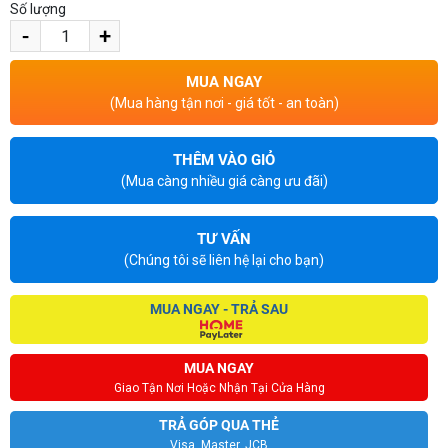
Số lượng
-
+
MUA NGAY
(Mua hàng tận nơi - giá tốt - an toàn)
THÊM VÀO GIỎ
(Mua càng nhiều giá càng ưu đãi)
TƯ VẤN
(Chúng tôi sẽ liên hệ lại cho bạn)
MUA NGAY - TRẢ SAU
MUA NGAY
Giao Tận Nơi Hoặc Nhận Tại Cửa Hàng
TRẢ GÓP QUA THẺ
Visa, Master, JCB