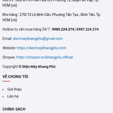
ĐỊa chỉ :
362/87/6 Phan Huy Ích, Phường 12, Quận Gò Vấp, Tp.
HCM
(cũ)
Làm lạnh sâu, đều, kéo dài thời gian bảo quản thực phẩm.
Kho hàng :
270/12 Lê Đình Cẩn, Phường Tân Tạo , Bình Tân, Tp.
HCM
(cũ)
Thiết kế nhỏ gọn – Dễ lắp đặt và di chuyển
Hotline tư vấn mua hàng 24/7 :
0985.224.274
|
0987.224.274
Dung tích
220 lít
, kích thước gọn phù hợp không gian nhỏ:
Email:
dienmaykhangphu@gmail.com
căn hộ, nhà phố, cửa hàng.
Website:
https://dienmaykhangphu.com
Có
bánh xe chịu lực
, giúp di chuyển dễ dàng khi cần vệ
Shopee:
https://shopee.vn/khangphu.official
sinh hoặc thay đổi vị trí đặt tủ.
Copyright ©
Điện Máy Khang Phú
An toàn, thân thiện với môi trường
VỀ CHÚNG TÔI
Sử dụng
gas lạnh R600a
, hiệu suất cao, không ảnh
Giới thiệu
hưởng tới môi trường và an toàn cho sức khỏe.
Liên hệ
CHÍNH SÁCH