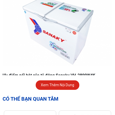
Ưu điểm nổi bật của tủ đông Sanaky VH-2899W4K
Xem Thêm Nội Dung
Công nghệ Inverter – Vận hành êm ái, tiết kiệm điện
Máy nén sử dụng
công nghệ Inverter hiện đại
, tự động
CÓ THỂ BẠN QUAN TÂM
điều chỉnh công suất làm lạnh theo lượng thực phẩm.