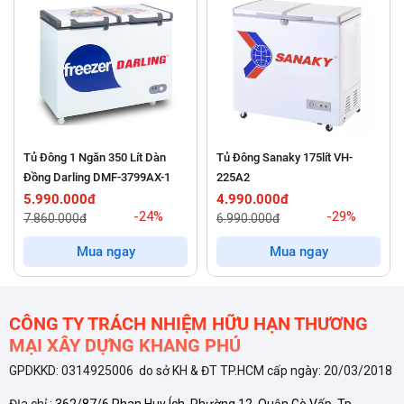
Giảm đến
30–50% điện năng tiêu thụ
, vận hành êm, ổn
định, không gây ồn.
2 ngăn – 2 cánh tiện lợi
Ngăn đông sâu
(≤ -18°C): Bảo quản thực phẩm đông như
thịt, cá, hải sản, kem,...
Tủ Đông 1 Ngăn 350 Lít Dàn
Tủ Đông Sanaky 175lít VH-
Đồng Darling DMF-3799AX-1
225A2
Ngăn mát
(0°C đến 10°C): Bảo quản rau củ, trái cây, nước
5.990.000đ
4.990.000đ
uống,...
-24%
-29%
7.860.000đ
6.990.000đ
Mua ngay
Mua ngay
Cánh tủ mở độc lập
, giảm thất thoát hơi lạnh, tiết kiệm
điện năng tối ưu.
CÔNG TY TRÁCH NHIỆM HỮU HẠN THƯƠNG
Dàn lạnh ống đồng – Làm lạnh nhanh, bền bỉ
MẠI XÂY DỰNG KHANG PHÚ
Trang bị
dàn lạnh bằng ống đồng nguyên chất
, dẫn nhiệt
GPDKKD: 0314925006 do sở KH & ĐT TP.HCM cấp ngày: 20/03/2018
nhanh và giữ nhiệt lâu.