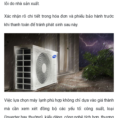
LẠNH KHÔNG TẮT)
lỗi do nhà sản xuất.
Xác nhận rõ chi tiết trong hóa đơn và phiếu bảo hành trước
khi thanh toán để tránh phát sinh sau này.
SO SÁNH MÁY GIẶT
INVERTER VÀ MÁY GIẶT
THƯỜNG: NÊN CHỌN LOẠI
NÀO?
Việc lựa chọn máy lạnh phù hợp không chỉ dựa vào giá thành
mà cần xem xét đồng bộ các yếu tố: công suất, loại
(Inverter hay thường), kiểu dáng, công nghệ tích hợp, thương