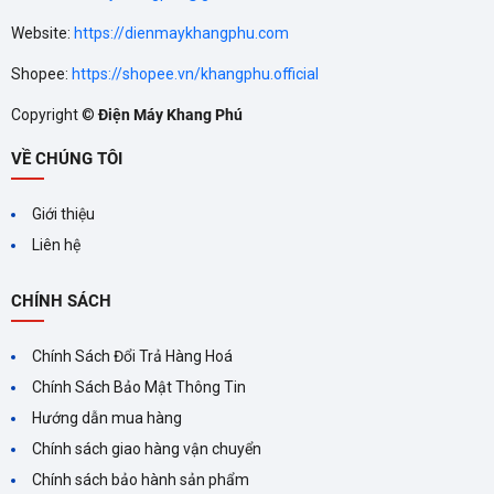
Website:
https://dienmaykhangphu.com
Shopee:
https://shopee.vn/khangphu.official
Copyright ©
Điện Máy Khang Phú
VỀ CHÚNG TÔI
CÔNG NGHỆ NANOE‑G
TRÊN MÁY LẠNH
Giới thiệu
PANASONIC ĐEM LẠI LỢI
Công nghệ Nanoe‑G trên máy
Liên hệ
lạnh Panasonic không chỉ giúp
ÍCH GÌ?
làm mát mà còn đảm bảo
CHÍNH SÁCH
không khí trong lành, diệt
khuẩn, khử mùi và giữ ẩm cho
da. Hãy cân nhắc lựa chọn
Chính Sách Đổi Trả Hàng Hoá
máy lạnh Panasonic
Chính Sách Bảo Mật Thông Tin
Hướng dẫn mua hàng
Chính sách giao hàng vận chuyển
Chính sách bảo hành sản phẩm
MÁY LẠNH INVERTER LÀ