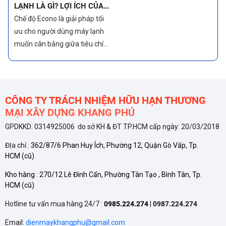
CHẾ ĐỘ MODE TRÊN MÁY
LẠNH LÀ GÌ? CÁCH SỬ
DỤNG CHẾ ĐỘ HIỆU QUẢ
Chế độ MODE trên máy lạnh
giúp người dùng tối ưu hóa
mức tiêu thụ điện năng và
nâng cao sự tiện nghi, sử dụng
đúng cách sẽ giúp máy lạnh
hoạt động tiết kiệm điện, bền
CÔNG TY TRÁCH NHIỆM HỮU HẠN THƯƠNG
bỉ
MẠI XÂY DỰNG KHANG PHÚ
GPDKKD: 0314925006 do sở KH & ĐT TP.HCM cấp ngày: 20/03/2018
ĐỊa chỉ :
362/87/6 Phan Huy Ích, Phường 12, Quận Gò Vấp, Tp.
TÍNH NĂNG TỰ ĐỘNG LÀM
HCM
(cũ)
SẠCH CỦA CÁC THƯƠNG
Kho hàng :
270/12 Lê Đình Cẩn, Phường Tân Tạo , Bình Tân, Tp.
HIỆU MÁY LẠNH
Tính năng tự động làm sạch
HCM
(cũ)
được nhiều hãng đưa vào
Hotline tư vấn mua hàng 24/7 :
0985.224.274
|
0987.224.274
nhằm duy trì hiệu quả và kéo
dài tuổi thọ cho máy lạnh.
Email:
dienmaykhangphu@gmail.com