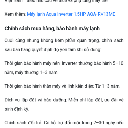
Việt Nam… theo nhu cầu về thuế và phụ tùng thay thế.
Xem thêm:
Máy lạnh Aqua Inverter 1.5HP AQA-RV13ME
TỦ LẠNH HISENSE
Chính sách mua hàng, bảo hành máy lạnh
INVERTER 205 LÍT
RT256N4EBN – LỰA CHỌN
Cuối cùng nhưng không kém phần quan trọng, chính sách
THÔNG MINH CHO GIA
sau bán hàng quyết định độ yên tâm khi sử dụng:
ĐÌNH HIỆN ĐẠI
Thời gian bảo hành máy nén: Inverter thường bảo hành 5–10
năm, máy thường 1–3 năm.
Thời gian bảo hành thân máy và linh kiện điện: Từ 1–3 năm.
Dịch vụ lắp đặt và bảo dưỡng: Miễn phí lắp đặt, ưu đãi vệ
MÁY LẠNH KHÔNG TẮT
sinh định kỳ.
ĐƯỢC? NGUYÊN NHÂN VÀ
Chính sách đổi trả: Có hỗ trợ đổi mới trong 7–30 ngày nếu
CÁCH SỬA CHI TIẾT (MÁY