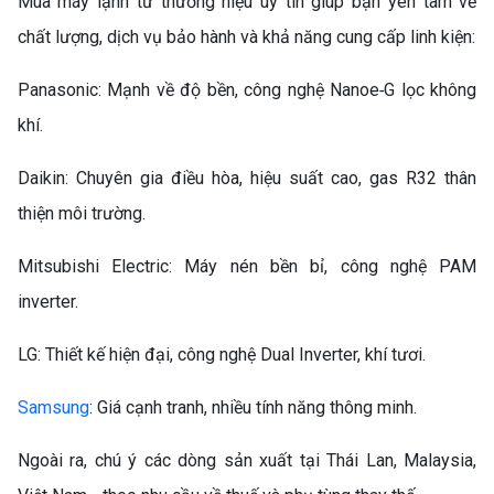
Mua máy lạnh từ thương hiệu uy tín giúp bạn yên tâm về
NHỎ GỌN, TIẾT KIỆM CHO
MỌI GIA ĐÌNH
chất lượng, dịch vụ bảo hành và khả năng cung cấp linh kiện:
Panasonic: Mạnh về độ bền, công nghệ Nanoe‑G lọc không
khí.
Daikin: Chuyên gia điều hòa, hiệu suất cao, gas R32 thân
thiện môi trường.
Mitsubishi Electric: Máy nén bền bỉ, công nghệ PAM
TỦ LẠNH LG 217L
LTB21BLMD – GIẢI PHÁP
inverter.
BẢO QUẢN THỰC PHẨM
LG: Thiết kế hiện đại, công nghệ Dual Inverter, khí tươi.
TỐI ƯU CHO GIA ĐÌNH HIỆN
ĐẠI
Samsung
: Giá cạnh tranh, nhiều tính năng thông minh.
Ngoài ra, chú ý các dòng sản xuất tại Thái Lan, Malaysia,