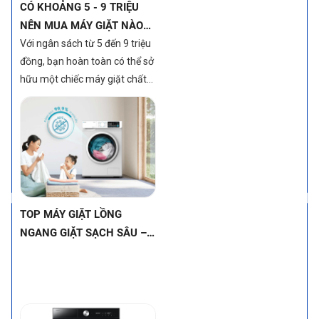
lồng ngang Inverter với hiệu
TOP MÁY GIẶT LỒNG
suất và tính năng đáng giá.
NGANG GIẶT SẠCH SÂU –
Hãy cùng khám phá những lựa
ĐÁNH BAY VẾT BẨN CỨNG
chọn tốt nhất trong tầm giá
ĐẦU NHỜ CÔNG NGHỆ
này để tìm ra chiếc máy giặt
HIỆN ĐẠI
phù hợp nhất cho gia đình bạn
nhé!
TOP MÁY GIẶT LỒNG
NGANG INVERTER DƯỚI 12
TRIỆU – VỪA TIẾT KIỆM
ĐIỆN, VỪA BỀN BỈ (MÁY
GIẶT INVERTER LỒNG