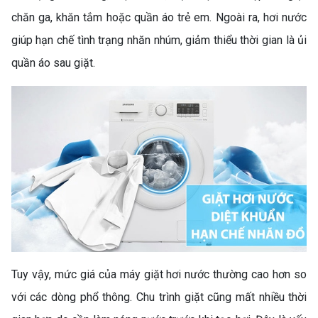
chăn ga, khăn tắm hoặc quần áo trẻ em. Ngoài ra, hơi nước
giúp hạn chế tình trạng nhăn nhúm, giảm thiểu thời gian là ủi
quần áo sau giặt.
TỦ LẠNH FUNIKI FR-
126ISU – SỰ LỰA CHỌN
NHỎ GỌN, TIẾT KIỆM CHO
MỌI GIA ĐÌNH
Tuy vậy, mức giá của máy giặt hơi nước thường cao hơn so
với các dòng phổ thông. Chu trình giặt cũng mất nhiều thời