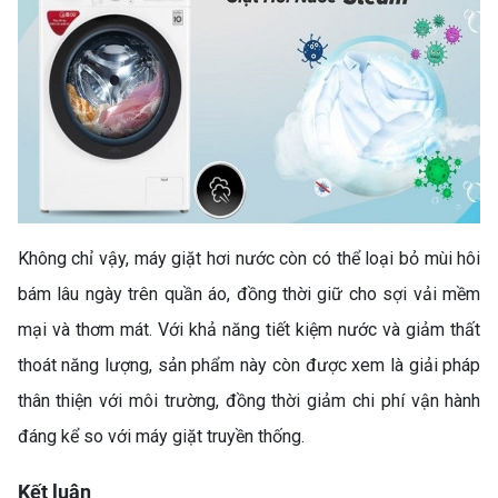
ĐÌNH HIỆN ĐẠI
MÁY LẠNH KHÔNG TẮT
Không chỉ vậy, máy giặt hơi nước còn có thể loại bỏ mùi hôi
ĐƯỢC? NGUYÊN NHÂN VÀ
CÁCH SỬA CHI TIẾT (MÁY
bám lâu ngày trên quần áo, đồng thời giữ cho sợi vải mềm
LẠNH KHÔNG TẮT)
mại và thơm mát. Với khả năng tiết kiệm nước và giảm thất
thoát năng lượng, sản phẩm này còn được xem là giải pháp
thân thiện với môi trường, đồng thời giảm chi phí vận hành
đáng kể so với máy giặt truyền thống.
Kết luận