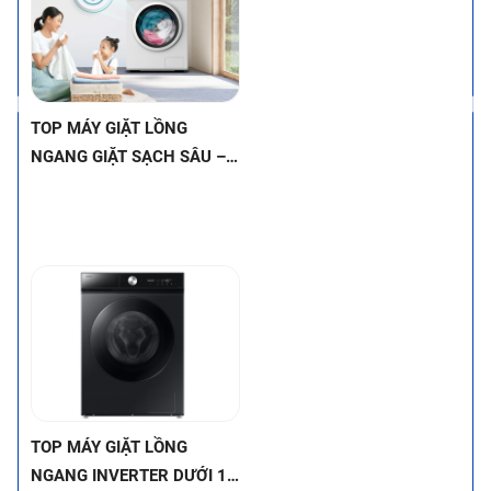
nhé!
TOP MÁY GIẶT LỒNG
NGANG INVERTER DƯỚI 12
TRIỆU – VỪA TIẾT KIỆM
ĐIỆN, VỪA BỀN BỈ (MÁY
GIẶT INVERTER LỒNG
NGANG GIÁ TỐT)