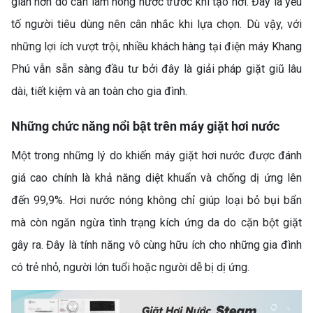
gian hơn do cần làm nóng nước trước khi tạo hơi. Đây là yếu
tố người tiêu dùng nên cân nhắc khi lựa chọn. Dù vậy, với
những lợi ích vượt trội, nhiều khách hàng tại điện máy Khang
TỦ LẠNH LG 217L
Phú vẫn sẵn sàng đầu tư bởi đây là giải pháp giặt giũ lâu
LTB21BLMD – GIẢI PHÁP
BẢO QUẢN THỰC PHẨM
dài, tiết kiệm và an toàn cho gia đình.
TỐI ƯU CHO GIA ĐÌNH HIỆN
ĐẠI
Những chức năng nổi bật trên máy giặt hơi nước
Một trong những lý do khiến máy giặt hơi nước được đánh
giá cao chính là khả năng diệt khuẩn và chống dị ứng lên
đến 99,9%. Hơi nước nóng không chỉ giúp loại bỏ bụi bẩn
mà còn ngăn ngừa tình trạng kích ứng da do cặn bột giặt
gây ra. Đây là tính năng vô cùng hữu ích cho những gia đình
TỦ LẠNH HISENSE
có trẻ nhỏ, người lớn tuổi hoặc người dễ bị dị ứng.
INVERTER 205 LÍT
RT256N4EBN – LỰA CHỌN
THÔNG MINH CHO GIA