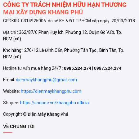
CÔNG TY TRÁCH NHIỆM HỮU HẠN THƯƠNG
hoạt động tiết kiệm điện, bền
MẠI XÂY DỰNG KHANG PHÚ
bỉ
GPDKKD: 0314925006 do sở KH & ĐT TP.HCM cấp ngày: 20/03/2018
ĐỊa chỉ :
362/87/6 Phan Huy Ích, Phường 12, Quận Gò Vấp, Tp.
HCM
(cũ)
TÍNH NĂNG TỰ ĐỘNG LÀM
SẠCH CỦA CÁC THƯƠNG
Kho hàng :
270/12 Lê Đình Cẩn, Phường Tân Tạo , Bình Tân, Tp.
HCM
(cũ)
HIỆU MÁY LẠNH
Tính năng tự động làm sạch
được nhiều hãng đưa vào
Hotline tư vấn mua hàng 24/7 :
0985.224.274
|
0987.224.274
nhằm duy trì hiệu quả và kéo
Email:
dienmaykhangphu@gmail.com
dài tuổi thọ cho máy lạnh.
Website:
https://dienmaykhangphu.com
Shopee:
https://shopee.vn/khangphu.official
Copyright ©
Điện Máy Khang Phú
VỀ CHÚNG TÔI
CÔNG NGHỆ NANOE‑G