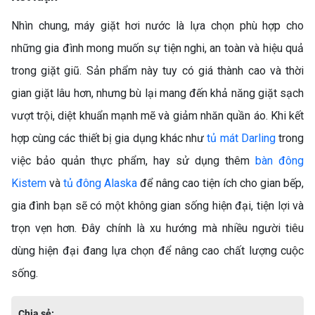
Nhìn chung, máy giặt hơi nước là lựa chọn phù hợp cho
SO SÁNH MÁY GIẶT
những gia đình mong muốn sự tiện nghi, an toàn và hiệu quả
INVERTER VÀ MÁY GIẶT
trong giặt giũ. Sản phẩm này tuy có giá thành cao và thời
THƯỜNG: NÊN CHỌN LOẠI
NÀO?
gian giặt lâu hơn, nhưng bù lại mang đến khả năng giặt sạch
vượt trội, diệt khuẩn mạnh mẽ và giảm nhăn quần áo. Khi kết
hợp cùng các thiết bị gia dụng khác như
tủ mát Darling
trong
việc bảo quản thực phẩm, hay sử dụng thêm
bàn đông
Kistem
và
tủ đông Alaska
để nâng cao tiện ích cho gian bếp,
gia đình bạn sẽ có một không gian sống hiện đại, tiện lợi và
trọn vẹn hơn. Đây chính là xu hướng mà nhiều người tiêu
TOP 5 MÁY GIẶT LỒNG
dùng hiện đại đang lựa chọn để nâng cao chất lượng cuộc
NGANG CHẤT LƯỢNG, GIÁ
sống.
TỐT NHẤT HIỆN NAY
Máy giặt lồng ngang (cửa
ngang) ngày càng trở thành
lựa chọn hàng đầu của nhiều
Chia sẻ: