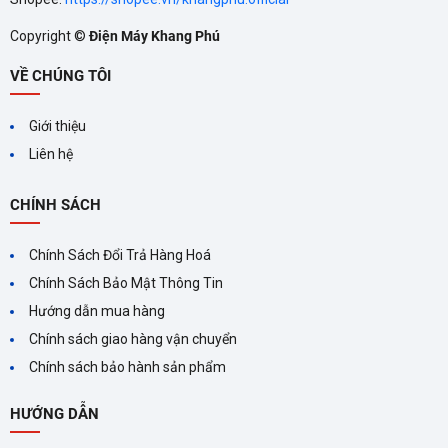
Copyright ©
Điện Máy Khang Phú
CÔNG NGHỆ NANOE‑G
VỀ CHÚNG TÔI
TRÊN MÁY LẠNH
PANASONIC ĐEM LẠI LỢI
Công nghệ Nanoe‑G trên máy
Giới thiệu
lạnh Panasonic không chỉ giúp
ÍCH GÌ?
làm mát mà còn đảm bảo
Liên hệ
không khí trong lành, diệt
khuẩn, khử mùi và giữ ẩm cho
CHÍNH SÁCH
da. Hãy cân nhắc lựa chọn
máy lạnh Panasonic
Chính Sách Đổi Trả Hàng Hoá
Chính Sách Bảo Mật Thông Tin
Hướng dẫn mua hàng
Chính sách giao hàng vận chuyển
MÁY LẠNH INVERTER LÀ
Chính sách bảo hành sản phẩm
GÌ? ƯU VÀ NHƯỢC ĐIỂM
CỦA MÁY LẠNH INVERTER
Máy lạnh Inverter mang đến
HƯỚNG DẪN
nhiều lợi ích vượt trội như tiết
kiệm điện năng, ổn định nhiệt