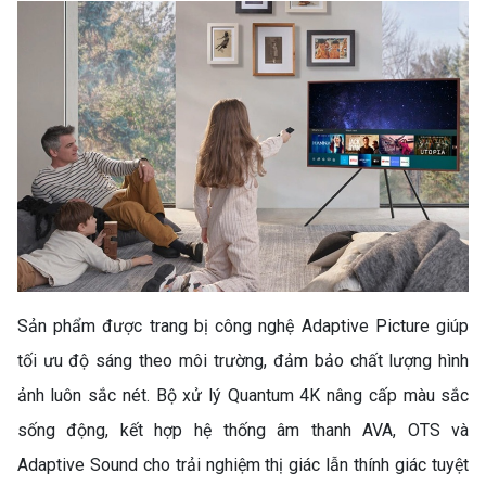
TỦ LẠNH LG 217L
LTB21BLMD – GIẢI PHÁP
BẢO QUẢN THỰC PHẨM
TỐI ƯU CHO GIA ĐÌNH HIỆN
ĐẠI
Sản phẩm được trang bị công nghệ Adaptive Picture giúp
tối ưu độ sáng theo môi trường, đảm bảo chất lượng hình
ảnh luôn sắc nét. Bộ xử lý Quantum 4K nâng cấp màu sắc
sống động, kết hợp hệ thống âm thanh AVA, OTS và
Adaptive Sound cho trải nghiệm thị giác lẫn thính giác tuyệt
TỦ LẠNH HISENSE