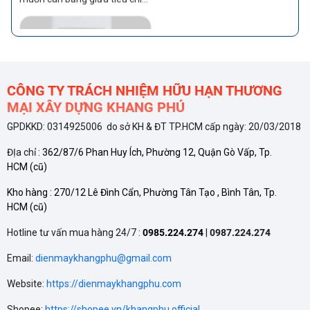
mức tiêu thụ điện năng và
nâng cao sự tiện nghi, sử dụng
đúng cách sẽ giúp máy lạnh
hoạt động tiết kiệm điện, bền
bỉ
CÔNG TY TRÁCH NHIỆM HỮU HẠN THƯƠNG
MẠI XÂY DỰNG KHANG PHÚ
GPDKKD: 0314925006 do sở KH & ĐT TP.HCM cấp ngày: 20/03/2018
TÍNH NĂNG TỰ ĐỘNG LÀM
ĐỊa chỉ :
362/87/6 Phan Huy Ích, Phường 12, Quận Gò Vấp, Tp.
SẠCH CỦA CÁC THƯƠNG
HCM
(cũ)
HIỆU MÁY LẠNH
Tính năng tự động làm sạch
Kho hàng :
270/12 Lê Đình Cẩn, Phường Tân Tạo , Bình Tân, Tp.
được nhiều hãng đưa vào
HCM
(cũ)
nhằm duy trì hiệu quả và kéo
dài tuổi thọ cho máy lạnh.
Hotline tư vấn mua hàng 24/7 :
0985.224.274
|
0987.224.274
Email:
dienmaykhangphu@gmail.com
Website:
https://dienmaykhangphu.com
Shopee:
https://shopee.vn/khangphu.official