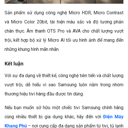
Sản phẩm sử dụng công nghệ Micro HDR, Micro Contrast
và Micro Color 20bit, tái hiện màu sắc và độ tương phản
chân thực. Âm thanh OTS Pro và AVA cho chất lượng vượt
SO SÁNH MÁY GIẶT
trội, kết hợp bộ xử lý Micro AI tối ưu hình ảnh để mang đến
INVERTER VÀ MÁY GIẶT
những khung hình mãn nhãn.
THƯỜNG: NÊN CHỌN LOẠI
NÀO?
Kết luận
Với sự đa dạng về thiết kế, công nghệ tiên tiến và chất lượng
vượt trội, dễ hiểu vì sao Samsung luôn nằm trong nhóm
thương hiệu tivi hàng đầu được tin dùng.
Nếu bạn muốn sở hữu một chiếc tivi Samsung chính hãng
cùng nhiều thiết bị gia dụng khác, hãy đến với
Điện Máy
TOP 5 MÁY GIẶT LỒNG
Khang Phú
– nơi cung cấp đa dạng sản phẩm từ tivi, tủ lạnh
NGANG CHẤT LƯỢNG, GIÁ