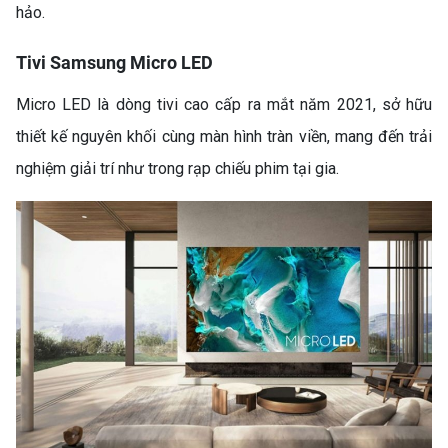
hảo.
INVERTER 205 LÍT
RT256N4EBN – LỰA CHỌN
Tivi Samsung Micro LED
THÔNG MINH CHO GIA
ĐÌNH HIỆN ĐẠI
Micro LED là dòng tivi cao cấp ra mắt năm 2021, sở hữu
thiết kế nguyên khối cùng màn hình tràn viền, mang đến trải
nghiệm giải trí như trong rạp chiếu phim tại gia.
MÁY LẠNH KHÔNG TẮT
ĐƯỢC? NGUYÊN NHÂN VÀ
CÁCH SỬA CHI TIẾT (MÁY
LẠNH KHÔNG TẮT)