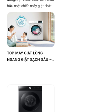
chọn tốt nhất trong tầm giá
ĐẦU NHỜ CÔNG NGHỆ
này để tìm ra chiếc máy giặt
HIỆN ĐẠI
phù hợp nhất cho gia đình bạn
nhé!
TOP MÁY GIẶT LỒNG
NGANG INVERTER DƯỚI 12
TRIỆU – VỪA TIẾT KIỆM
ĐIỆN, VỪA BỀN BỈ (MÁY
GIẶT INVERTER LỒNG
NGANG GIÁ TỐT)