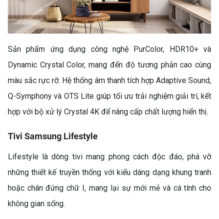
Sản phẩm ứng dụng công nghệ PurColor, HDR10+ và
Dynamic Crystal Color, mang đến độ tương phản cao cùng
màu sắc rực rỡ. Hệ thống âm thanh tích hợp Adaptive Sound,
Q-Symphony và OTS Lite giúp tối ưu trải nghiệm giải trí, kết
hợp với bộ xử lý Crystal 4K để nâng cấp chất lượng hiển thị.
Tivi Samsung Lifestyle
TỦ LẠNH FUNIKI FR-
Lifestyle là dòng tivi mang phong cách độc đáo, phá vỡ
126ISU – SỰ LỰA CHỌN
những thiết kế truyền thống với kiểu dáng dạng khung tranh
NHỎ GỌN, TIẾT KIỆM CHO
hoặc chân đứng chữ I, mang lại sự mới mẻ và cá tính cho
MỌI GIA ĐÌNH
không gian sống.