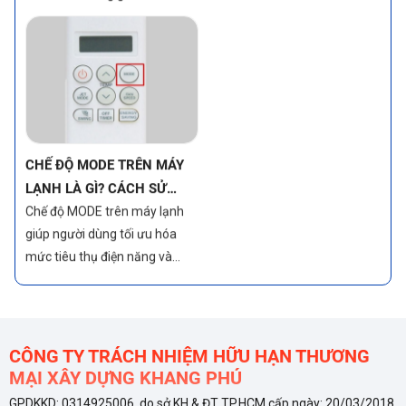
mát lạnh và tiết kiệm điện
năng. Một trong những tính
năng nổi bật giúp đạt được
điều đó chính là chế độ Econo.
CHẾ ĐỘ MODE TRÊN MÁY
LẠNH LÀ GÌ? CÁCH SỬ
DỤNG CHẾ ĐỘ HIỆU QUẢ
Chế độ MODE trên máy lạnh
giúp người dùng tối ưu hóa
mức tiêu thụ điện năng và
nâng cao sự tiện nghi, sử dụng
đúng cách sẽ giúp máy lạnh
hoạt động tiết kiệm điện, bền
bỉ
CÔNG TY TRÁCH NHIỆM HỮU HẠN THƯƠNG
MẠI XÂY DỰNG KHANG PHÚ
GPDKKD: 0314925006 do sở KH & ĐT TP.HCM cấp ngày: 20/03/2018