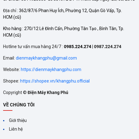
TÍNH NĂNG TỰ ĐỘNG LÀM
ĐỊa chỉ :
362/87/6 Phan Huy Ích, Phường 12, Quận Gò Vấp, Tp.
SẠCH CỦA CÁC THƯƠNG
HCM
(cũ)
HIỆU MÁY LẠNH
Tính năng tự động làm sạch
Kho hàng :
270/12 Lê Đình Cẩn, Phường Tân Tạo , Bình Tân, Tp.
được nhiều hãng đưa vào
HCM
(cũ)
nhằm duy trì hiệu quả và kéo
dài tuổi thọ cho máy lạnh.
Hotline tư vấn mua hàng 24/7 :
0985.224.274
|
0987.224.274
Email:
dienmaykhangphu@gmail.com
Website:
https://dienmaykhangphu.com
Shopee:
https://shopee.vn/khangphu.official
Copyright ©
Điện Máy Khang Phú
CÔNG NGHỆ NANOE‑G
VỀ CHÚNG TÔI
TRÊN MÁY LẠNH
PANASONIC ĐEM LẠI LỢI
Công nghệ Nanoe‑G trên máy
Giới thiệu
lạnh Panasonic không chỉ giúp
ÍCH GÌ?
làm mát mà còn đảm bảo
Liên hệ
không khí trong lành, diệt