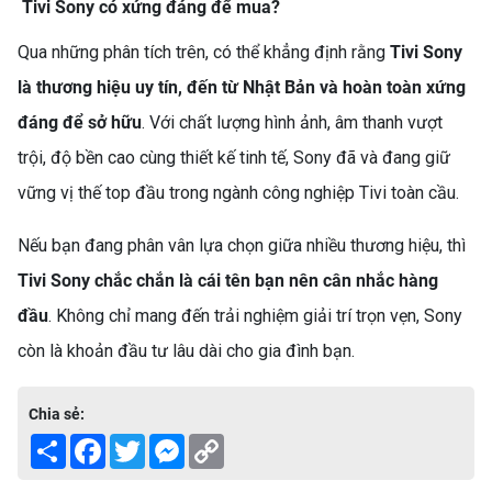
Tivi Sony có xứng đáng để mua?
NÀO?
Qua những phân tích trên, có thể khẳng định rằng
Tivi Sony
là thương hiệu uy tín, đến từ Nhật Bản và hoàn toàn xứng
đáng để sở hữu
. Với chất lượng hình ảnh, âm thanh vượt
trội, độ bền cao cùng thiết kế tinh tế, Sony đã và đang giữ
vững vị thế top đầu trong ngành công nghiệp Tivi toàn cầu.
Nếu bạn đang phân vân lựa chọn giữa nhiều thương hiệu, thì
TOP 5 MÁY GIẶT LỒNG
Tivi Sony chắc chắn là cái tên bạn nên cân nhắc hàng
NGANG CHẤT LƯỢNG, GIÁ
TỐT NHẤT HIỆN NAY
Máy giặt lồng ngang (cửa
đầu
. Không chỉ mang đến trải nghiệm giải trí trọn vẹn, Sony
ngang) ngày càng trở thành
còn là khoản đầu tư lâu dài cho gia đình bạn.
lựa chọn hàng đầu của nhiều
gia đình Việt Nam nhờ thiết kế
Chia sẻ:
sang trọng, khả năng giặt
Share
Facebook
Twitter
Messenger
Copy
sạch vượt trội, bảo vệ quần áo
Link
tốt hơn và tiết kiệm điện nước