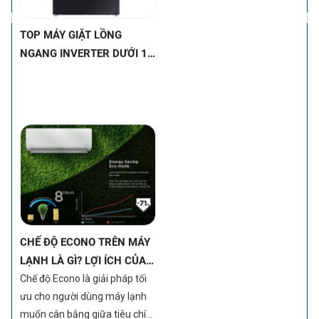
TOP MÁY GIẶT LỒNG
NGANG INVERTER DƯỚI 12
TRIỆU – VỪA TIẾT KIỆM
ĐIỆN, VỪA BỀN BỈ (MÁY
GIẶT INVERTER LỒNG
NGANG GIÁ TỐT)
CHẾ ĐỘ ECONO TRÊN MÁY
LẠNH LÀ GÌ? LỢI ÍCH CỦA
TÍNH NĂNG NÀY
Chế độ Econo là giải pháp tối
ưu cho người dùng máy lạnh
muốn cân bằng giữa tiêu chí