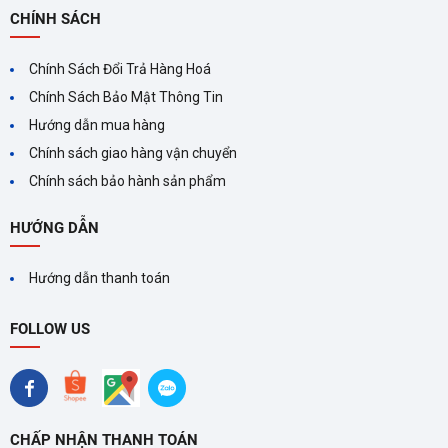
khuẩn, khử mùi và giữ ẩm cho
CHÍNH SÁCH
da. Hãy cân nhắc lựa chọn
máy lạnh Panasonic
Chính Sách Đổi Trả Hàng Hoá
Chính Sách Bảo Mật Thông Tin
Hướng dẫn mua hàng
Chính sách giao hàng vận chuyển
MÁY LẠNH INVERTER LÀ
Chính sách bảo hành sản phẩm
GÌ? ƯU VÀ NHƯỢC ĐIỂM
CỦA MÁY LẠNH INVERTER
Máy lạnh Inverter mang đến
HƯỚNG DẪN
nhiều lợi ích vượt trội như tiết
kiệm điện năng, ổn định nhiệt
Hướng dẫn thanh toán
độ và độ ồn thấp. Lựa chọn
máy lạnh Inverter phù hợp
FOLLOW US
giúp tối ưu hóa hiệu suất
CHẤP NHẬN THANH TOÁN
CÁC CÔNG NGHỆ VÀ TÍNH