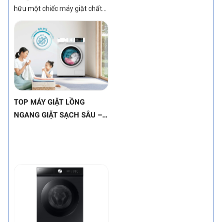
máu" giúp bạn đưa ra quyết
hữu một chiếc máy giặt chất
định sáng suốt nhất!
lượng, tích hợp nhiều công
nghệ hiện đại và đáp ứng tốt
nhu cầu của đa số gia đình
Việt Nam. Đây là phân khúc
tầm trung, nơi bạn có thể tìm
thấy cả máy giặt lồng đứng và
lồng ngang Inverter với hiệu
TOP MÁY GIẶT LỒNG
suất và tính năng đáng giá.
NGANG GIẶT SẠCH SÂU –
Hãy cùng khám phá những lựa
ĐÁNH BAY VẾT BẨN CỨNG
chọn tốt nhất trong tầm giá
ĐẦU NHỜ CÔNG NGHỆ
này để tìm ra chiếc máy giặt
HIỆN ĐẠI
phù hợp nhất cho gia đình bạn
nhé!