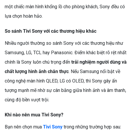
một chiếc màn hình khổng lồ cho phòng khách, Sony đều có
lựa chọn hoàn hảo.
So sánh Tivi Sony với các thương hiệu khác
TỦ LẠNH FUNIKI FR-
Nhiều người thường so sánh Sony với các thương hiệu như
126ISU – SỰ LỰA CHỌN
NHỎ GỌN, TIẾT KIỆM CHO
Samsung, LG, TCL hay Panasonic. Điểm khác biệt rõ rệt nhất
MỌI GIA ĐÌNH
chính là Sony luôn chú trọng đến
trải nghiệm người dùng và
chất lượng hình ảnh chân thực
. Nếu Samsung nổi bật về
công nghệ màn hình QLED, LG có OLED, thì Sony gây ấn
tượng mạnh mẽ nhờ sự cân bằng giữa hình ảnh và âm thanh,
cùng độ bền vượt trội.
Khi nào nên mua Tivi Sony?
TỦ LẠNH LG 217L
Bạn nên chọn mua
Tivi Sony
trong những trường hợp sau:
LTB21BLMD – GIẢI PHÁP