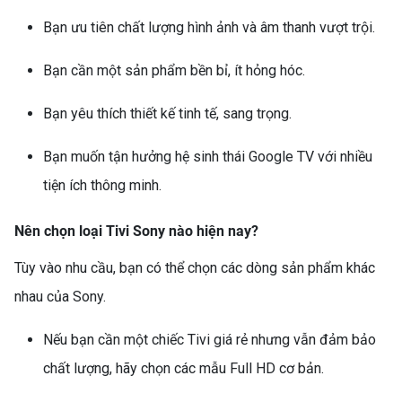
BẢO QUẢN THỰC PHẨM
Bạn ưu tiên chất lượng hình ảnh và âm thanh vượt trội.
TỐI ƯU CHO GIA ĐÌNH HIỆN
ĐẠI
Bạn cần một sản phẩm bền bỉ, ít hỏng hóc.
Bạn yêu thích thiết kế tinh tế, sang trọng.
Bạn muốn tận hưởng hệ sinh thái Google TV với nhiều
tiện ích thông minh.
TỦ LẠNH HISENSE
Nên chọn loại Tivi Sony nào hiện nay?
INVERTER 205 LÍT
Tùy vào nhu cầu, bạn có thể chọn các dòng sản phẩm khác
RT256N4EBN – LỰA CHỌN
nhau của Sony.
THÔNG MINH CHO GIA
ĐÌNH HIỆN ĐẠI
Nếu bạn cần một chiếc Tivi giá rẻ nhưng vẫn đảm bảo
chất lượng, hãy chọn các mẫu Full HD cơ bản.