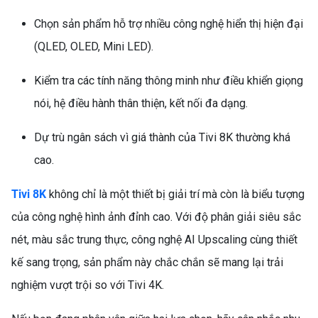
TỦ LẠNH HISENSE
Chọn sản phẩm hỗ trợ nhiều công nghệ hiển thị hiện đại
INVERTER 205 LÍT
RT256N4EBN – LỰA CHỌN
(QLED, OLED, Mini LED).
THÔNG MINH CHO GIA
Kiểm tra các tính năng thông minh như điều khiển giọng
ĐÌNH HIỆN ĐẠI
nói, hệ điều hành thân thiện, kết nối đa dạng.
Dự trù ngân sách vì giá thành của Tivi 8K thường khá
cao.
Tivi 8K
không chỉ là một thiết bị giải trí mà còn là biểu tượng
MÁY LẠNH KHÔNG TẮT
của công nghệ hình ảnh đỉnh cao. Với độ phân giải siêu sắc
ĐƯỢC? NGUYÊN NHÂN VÀ
nét, màu sắc trung thực, công nghệ AI Upscaling cùng thiết
CÁCH SỬA CHI TIẾT (MÁY
kế sang trọng, sản phẩm này chắc chắn sẽ mang lại trải
LẠNH KHÔNG TẮT)
nghiệm vượt trội so với Tivi 4K.