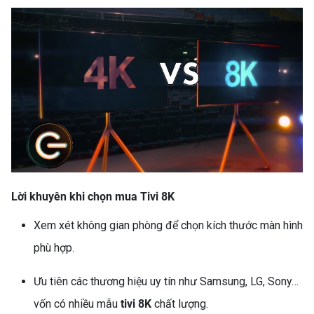
TỦ LẠNH LG 217L
LTB21BLMD – GIẢI PHÁP
BẢO QUẢN THỰC PHẨM
TỐI ƯU CHO GIA ĐÌNH HIỆN
ĐẠI
Lời khuyên khi chọn mua Tivi 8K
Xem xét không gian phòng để chọn kích thước màn hình
phù hợp.
Ưu tiên các thương hiệu uy tín như Samsung, LG, Sony…
vốn có nhiều mẫu
tivi 8K
chất lượng.