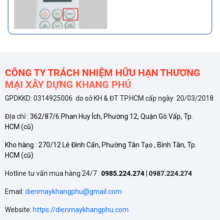
giúp người dùng tối ưu hóa
mức tiêu thụ điện năng và
nâng cao sự tiện nghi, sử dụng
đúng cách sẽ giúp máy lạnh
hoạt động tiết kiệm điện, bền
bỉ
CÔNG TY TRÁCH NHIỆM HỮU HẠN THƯƠNG
MẠI XÂY DỰNG KHANG PHÚ
GPDKKD: 0314925006 do sở KH & ĐT TP.HCM cấp ngày: 20/03/2018
TÍNH NĂNG TỰ ĐỘNG LÀM
ĐỊa chỉ :
362/87/6 Phan Huy Ích, Phường 12, Quận Gò Vấp, Tp.
SẠCH CỦA CÁC THƯƠNG
HCM
(cũ)
HIỆU MÁY LẠNH
Tính năng tự động làm sạch
Kho hàng :
270/12 Lê Đình Cẩn, Phường Tân Tạo , Bình Tân, Tp.
được nhiều hãng đưa vào
HCM
(cũ)
nhằm duy trì hiệu quả và kéo
dài tuổi thọ cho máy lạnh.
Hotline tư vấn mua hàng 24/7 :
0985.224.274
|
0987.224.274
Email:
dienmaykhangphu@gmail.com
Website:
https://dienmaykhangphu.com