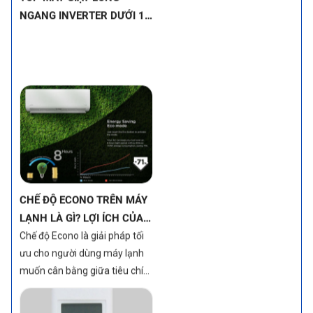
CHẾ ĐỘ ECONO TRÊN MÁY
LẠNH LÀ GÌ? LỢI ÍCH CỦA
TÍNH NĂNG NÀY
Chế độ Econo là giải pháp tối
ưu cho người dùng máy lạnh
muốn cân bằng giữa tiêu chí
mát lạnh và tiết kiệm điện
năng. Một trong những tính
năng nổi bật giúp đạt được
điều đó chính là chế độ Econo.
CHẾ ĐỘ MODE TRÊN MÁY
LẠNH LÀ GÌ? CÁCH SỬ
DỤNG CHẾ ĐỘ HIỆU QUẢ
Chế độ MODE trên máy lạnh