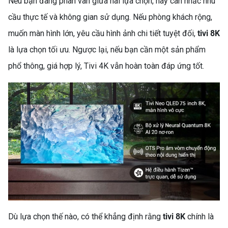
Nếu bạn đang phân vân giữa hai lựa chọn, hãy cân nhắc nhu
cầu thực tế và không gian sử dụng. Nếu phòng khách rộng,
muốn màn hình lớn, yêu cầu hình ảnh chi tiết tuyệt đối,
tivi 8K
là lựa chọn tối ưu. Ngược lại, nếu bạn cần một sản phẩm
phổ thông, giá hợp lý, Tivi 4K vẫn hoàn toàn đáp ứng tốt.
SO SÁNH MÁY GIẶT
INVERTER VÀ MÁY GIẶT
THƯỜNG: NÊN CHỌN LOẠI
NÀO?
Dù lựa chọn thế nào, có thể khẳng định rằng
tivi 8K
chính là
TOP 5 MÁY GIẶT LỒNG