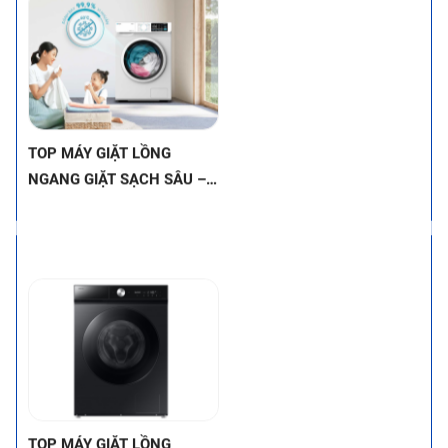
ĐÁNH BAY VẾT BẨN CỨNG
chọn tốt nhất trong tầm giá
ĐẦU NHỜ CÔNG NGHỆ
này để tìm ra chiếc máy giặt
HIỆN ĐẠI
phù hợp nhất cho gia đình bạn
nhé!
TOP MÁY GIẶT LỒNG
NGANG INVERTER DƯỚI 12
TRIỆU – VỪA TIẾT KIỆM
ĐIỆN, VỪA BỀN BỈ (MÁY
GIẶT INVERTER LỒNG
NGANG GIÁ TỐT)