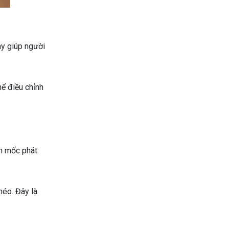
ày giúp người
hể điều chỉnh
TÍNH NĂNG TỰ ĐỘNG LÀM SẠCH CỦA
CÁC THƯƠNG HIỆU MÁY LẠNH
Tính năng tự động làm sạch được nhiều
hãng đưa vào nhằm duy trì hiệu quả và
kéo dài tuổi thọ cho máy lạnh.
ấm mốc phát
héo. Đây là