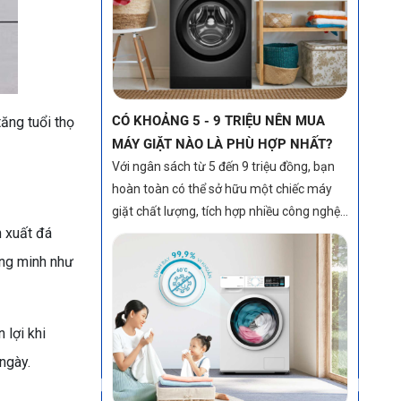
suất và tính năng đáng giá. Hãy cùng
khám phá những lựa chọn tốt nhất trong
tầm giá này để tìm ra chiếc máy giặt phù
hợp nhất cho gia đình bạn nhé!
TOP MÁY GIẶT LỒNG NGANG GIẶT
ăng tuổi thọ
SẠCH SÂU – ĐÁNH BAY VẾT BẨN
CỨNG ĐẦU NHỜ CÔNG NGHỆ HIỆN
ĐẠI
n xuất đá
ông minh như
 lợi khi
ngày.