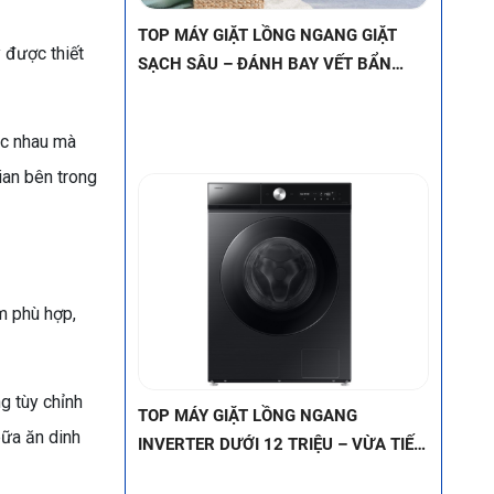
TOP MÁY GIẶT LỒNG NGANG
 được thiết
INVERTER DƯỚI 12 TRIỆU – VỪA TIẾT
KIỆM ĐIỆN, VỪA BỀN BỈ (MÁY GIẶT
INVERTER LỒNG NGANG GIÁ TỐT)
ác nhau mà
ian bên trong
ẩm phù hợp,
g tùy chỉnh
CHẾ ĐỘ ECONO TRÊN MÁY LẠNH LÀ
bữa ăn dinh
GÌ? LỢI ÍCH CỦA TÍNH NĂNG NÀY
Chế độ Econo là giải pháp tối ưu cho người