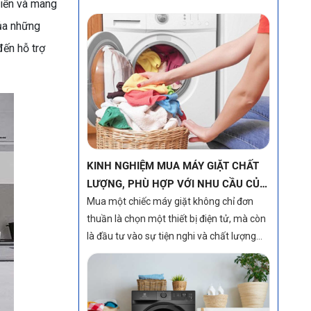
triển và mang
cuộc sống cho gia đình. Giữa vô vàn mẫu
của những
mã và công nghệ trên thị trường, việc lựa
đến hỗ trợ
chọn một chiếc máy giặt ưng ý, vừa chất
lượng, vừa phù hợp với nhu cầu sử dụng
và túi tiền của gia đình là điều không hề dễ
dàng. Bài viết này sẽ chia sẻ những kinh
nghiệm "xương máu" giúp bạn đưa ra
quyết định sáng suốt nhất!
CÓ KHOẢNG 5 - 9 TRIỆU NÊN MUA
MÁY GIẶT NÀO LÀ PHÙ HỢP NHẤT?
Với ngân sách từ 5 đến 9 triệu đồng, bạn
hoàn toàn có thể sở hữu một chiếc máy
giặt chất lượng, tích hợp nhiều công nghệ
hiện đại và đáp ứng tốt nhu cầu của đa số
gia đình Việt Nam. Đây là phân khúc tầm
trung, nơi bạn có thể tìm thấy cả máy giặt
lồng đứng và lồng ngang Inverter với hiệu