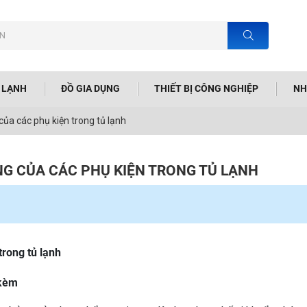
N LẠNH
ĐỒ GIA DỤNG
THIẾT BỊ CÔNG NGHIỆP
NH
ủa các phụ kiện trong tủ lạnh
G CỦA CÁC PHỤ KIỆN TRONG TỦ LẠNH
rong tủ lạnh
 kèm