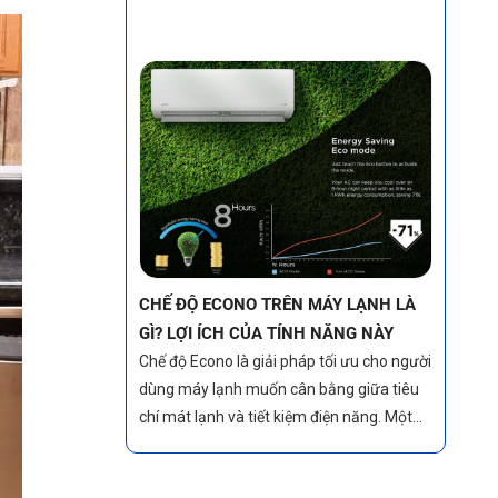
dùng máy lạnh muốn cân bằng giữa tiêu
chí mát lạnh và tiết kiệm điện năng. Một
trong những tính năng nổi bật giúp đạt
được điều đó chính là chế độ Econo.
CHẾ ĐỘ MODE TRÊN MÁY LẠNH LÀ
GÌ? CÁCH SỬ DỤNG CHẾ ĐỘ HIỆU QUẢ
Chế độ MODE trên máy lạnh giúp người
dùng tối ưu hóa mức tiêu thụ điện năng và
nâng cao sự tiện nghi, sử dụng đúng cách
sẽ giúp máy lạnh hoạt động tiết kiệm điện,
bền bỉ