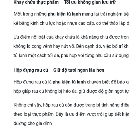
Khay chứa thực phẩm – Tối ưu không gian lưu trữ
Một trong những
phụ kiện tủ lạnh
mang lại trải nghiệm ti
kế bằng kính chịu lực hoặc nhựa cao cấp, có thể tháo lắp 
Ưu điểm nổi bật của khay chứa là khả năng chịu được trọ
không lo cong vênh hay nứt vỡ. Bên cạnh đó, việc bố trí 
tủ lạnh một cách tối đa, phù hợp với từng nhu cầu sử dụng
Hộp đựng rau củ – Giữ độ tươi ngon lâu hơn
Hộp đựng rau củ là
phụ kiện tủ lạnh
chuyên biệt để bảo quả
hộp giúp rau củ không bị héo úa, giữ được độ giòn ngọt tự
Không chỉ vậy, hộp rau củ còn được trang bị tính năng điề
theo loại thực phẩm. Đây là ưu điểm vượt trội giúp tiết k
dưỡng cho gia đình.