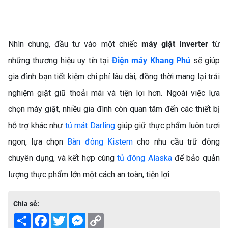
INVERTER VÀ MÁY GIẶT
THƯỜNG: NÊN CHỌN LOẠI
NÀO?
Nhìn chung, đầu tư vào một chiếc
máy giặt Inverter
từ
những thương hiệu uy tín tại
Điện máy Khang Phú
sẽ giúp
gia đình bạn tiết kiệm chi phí lâu dài, đồng thời mang lại trải
nghiệm giặt giũ thoải mái và tiện lợi hơn. Ngoài việc lựa
chọn máy giặt, nhiều gia đình còn quan tâm đến các thiết bị
hỗ trợ khác như
tủ mát Darling
giúp giữ thực phẩm luôn tươi
TOP 5 MÁY GIẶT LỒNG
ngon, lựa chọn
Bàn đông Kistem
cho nhu cầu trữ đông
NGANG CHẤT LƯỢNG, GIÁ
chuyên dụng, và kết hợp cùng
tủ đông Alaska
để bảo quản
TỐT NHẤT HIỆN NAY
Máy giặt lồng ngang (cửa
lượng thực phẩm lớn một cách an toàn, tiện lợi.
ngang) ngày càng trở thành
lựa chọn hàng đầu của nhiều
gia đình Việt Nam nhờ thiết kế
Chia sẻ:
sang trọng, khả năng giặt
Share
Facebook
Twitter
Messenger
Copy
Link
sạch vượt trội, bảo vệ quần áo