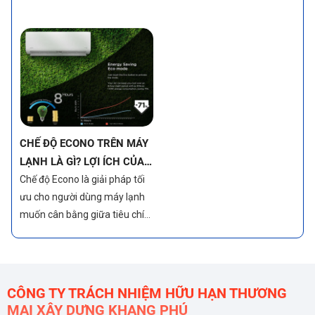
ưu cho người dùng máy lạnh
muốn cân bằng giữa tiêu chí
mát lạnh và tiết kiệm điện
năng. Một trong những tính
năng nổi bật giúp đạt được
điều đó chính là chế độ Econo.
CHẾ ĐỘ MODE TRÊN MÁY
LẠNH LÀ GÌ? CÁCH SỬ
DỤNG CHẾ ĐỘ HIỆU QUẢ
Chế độ MODE trên máy lạnh
giúp người dùng tối ưu hóa
mức tiêu thụ điện năng và
nâng cao sự tiện nghi, sử dụng
đúng cách sẽ giúp máy lạnh
hoạt động tiết kiệm điện, bền
CÔNG TY TRÁCH NHIỆM HỮU HẠN THƯƠNG
bỉ
MẠI XÂY DỰNG KHANG PHÚ