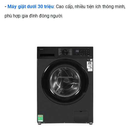
-
Máy giặt dưới 30 triệu
: Cao cấp, nhiều tiện ích thông minh,
phù hợp gia đình đông người.
MÁY LẠNH KHÔNG TẮT
ĐƯỢC? NGUYÊN NHÂN VÀ
CÁCH SỬA CHI TIẾT (MÁY
LẠNH KHÔNG TẮT)
SO SÁNH MÁY GIẶT