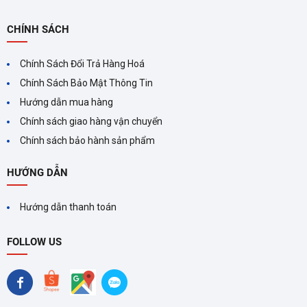
làm mát mà còn đảm bảo
không khí trong lành, diệt
CHÍNH SÁCH
khuẩn, khử mùi và giữ ẩm cho
da. Hãy cân nhắc lựa chọn
Chính Sách Đổi Trả Hàng Hoá
máy lạnh Panasonic
Chính Sách Bảo Mật Thông Tin
Hướng dẫn mua hàng
Chính sách giao hàng vận chuyển
MÁY LẠNH INVERTER LÀ
Chính sách bảo hành sản phẩm
GÌ? ƯU VÀ NHƯỢC ĐIỂM
CỦA MÁY LẠNH INVERTER
Máy lạnh Inverter mang đến
HƯỚNG DẪN
nhiều lợi ích vượt trội như tiết
kiệm điện năng, ổn định nhiệt
Hướng dẫn thanh toán
độ và độ ồn thấp. Lựa chọn
máy lạnh Inverter phù hợp
FOLLOW US
giúp tối ưu hóa hiệu suất