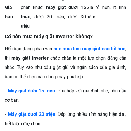
TỦ LẠNH LG 217L
Giá
phân khúc:
máy giặt dưới 15
Giá rẻ hơn, ít tính
LTB21BLMD – GIẢI PHÁP
BẢO QUẢN THỰC PHẨM
bán
triệu
, dưới 20 triệu, dưới 30
năng.
TỐI ƯU CHO GIA ĐÌNH HIỆN
triệu.
ĐẠI
Có nên mua máy giặt Inverter không?
Nếu bạn đang phân vân
nên mua loại máy giặt nào tốt hơn
,
thì
máy giặt Inverter
chắc chắn là một lựa chọn đáng cân
nhắc. Tùy vào nhu cầu giặt giũ và ngân sách của gia đình,
bạn có thể chọn các dòng máy phù hợp:
TỦ LẠNH HISENSE
-
Máy giặt dưới 15 triệu
: Phù hợp với gia đình nhỏ, nhu cầu
INVERTER 205 LÍT
cơ bản.
RT256N4EBN – LỰA CHỌN
THÔNG MINH CHO GIA
-
Máy giặt dưới 20 triệu
: Đáp ứng nhiều tính năng hiện đại,
ĐÌNH HIỆN ĐẠI
tiết kiệm điện hơn.