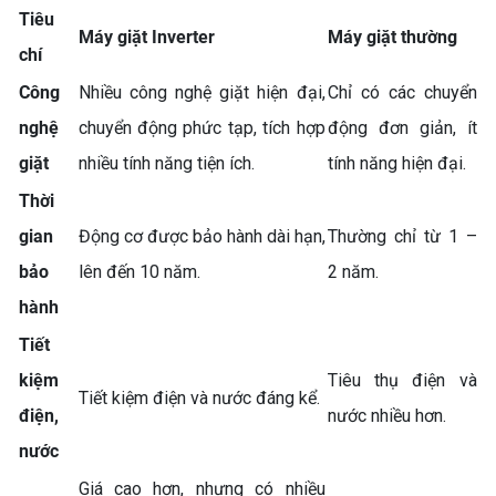
Tiêu
Máy giặt Inverter
Máy giặt thường
chí
Công
Nhiều công nghệ giặt hiện đại,
Chỉ có các chuyển
nghệ
chuyển động phức tạp, tích hợp
động đơn giản, ít
giặt
nhiều tính năng tiện ích.
tính năng hiện đại.
TỦ LẠNH FUNIKI FR-
Thời
126ISU – SỰ LỰA CHỌN
NHỎ GỌN, TIẾT KIỆM CHO
gian
Động cơ được bảo hành dài hạn,
Thường chỉ từ 1 –
MỌI GIA ĐÌNH
bảo
lên đến 10 năm.
2 năm.
hành
Tiết
kiệm
Tiêu thụ điện và
Tiết kiệm điện và nước đáng kể.
điện,
nước nhiều hơn.
nước
Giá cao hơn, nhưng có nhiều