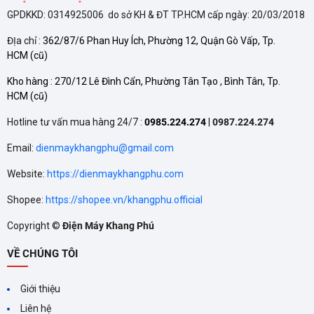
GPDKKD: 0314925006 do sở KH & ĐT TP.HCM cấp ngày: 20/03/2018
ĐỊa chỉ :
362/87/6 Phan Huy Ích, Phường 12, Quận Gò Vấp, Tp.
TÍNH NĂNG TỰ ĐỘNG LÀM
HCM
(cũ)
SẠCH CỦA CÁC THƯƠNG
HIỆU MÁY LẠNH
Tính năng tự động làm sạch
Kho hàng :
270/12 Lê Đình Cẩn, Phường Tân Tạo , Bình Tân, Tp.
HCM
(cũ)
được nhiều hãng đưa vào
nhằm duy trì hiệu quả và kéo
Hotline tư vấn mua hàng 24/7 :
0985.224.274
|
0987.224.274
dài tuổi thọ cho máy lạnh.
Email:
dienmaykhangphu@gmail.com
Website:
https://dienmaykhangphu.com
Shopee:
https://shopee.vn/khangphu.official
Copyright ©
Điện Máy Khang Phú
CÔNG NGHỆ NANOE‑G
VỀ CHÚNG TÔI
TRÊN MÁY LẠNH
PANASONIC ĐEM LẠI LỢI
Công nghệ Nanoe‑G trên máy
Giới thiệu
lạnh Panasonic không chỉ giúp
ÍCH GÌ?
Liên hệ