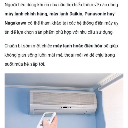
Người tiêu dùng khi có nhu cầu tìm hiểu thêm về các dòng
máy lạnh chính hãng, máy lạnh Daikin, Panasonic hay
Nagakawa
có thể tham khảo tại các hệ thống điện máy uy
tín để lựa chọn sản phẩm phù hợp với nhu cầu sử dụng.
SO SÁNH MÁY GIẶT
INVERTER VÀ MÁY GIẶT
Chuẩn bị sớm một chiếc
máy lạnh hoặc điều hòa
sẽ giúp
THƯỜNG: NÊN CHỌN LOẠI
không gian sống luôn mát mẻ, thoải mái và dễ chịu trong
NÀO?
suốt mùa hè sắp tới.
TOP 5 MÁY GIẶT LỒNG
NGANG CHẤT LƯỢNG, GIÁ