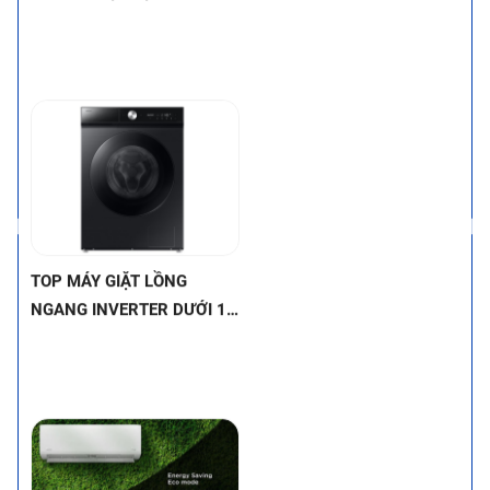
ĐẦU NHỜ CÔNG NGHỆ
này để tìm ra chiếc máy giặt
HIỆN ĐẠI
phù hợp nhất cho gia đình bạn
nhé!
TOP MÁY GIẶT LỒNG
NGANG INVERTER DƯỚI 12
TRIỆU – VỪA TIẾT KIỆM
ĐIỆN, VỪA BỀN BỈ (MÁY
GIẶT INVERTER LỒNG
NGANG GIÁ TỐT)