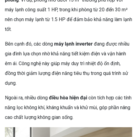
máy lạnh công suất 1 HP, trong khi phòng từ 20 đến 30 m²
nên chọn máy lạnh từ 1.5 HP để đảm bảo khả năng làm lạnh
tốt.
Bên cạnh đó, các dòng
máy lạnh inverter
đang được nhiều
TỦ LẠNH LG 217L
LTB21BLMD – GIẢI PHÁP
gia đình lựa chọn nhờ khả năng tiết kiệm điện và vận hành
BẢO QUẢN THỰC PHẨM
êm ái. Công nghệ này giúp máy duy trì nhiệt độ ổn định,
TỐI ƯU CHO GIA ĐÌNH HIỆN
đồng thời giảm lượng điện năng tiêu thụ trong quá trình sử
ĐẠI
dụng.
Ngoài ra, nhiều dòng
điều hòa hiện đại
còn tích hợp các tính
năng lọc không khí, kháng khuẩn và khử mùi, góp phần nâng
cao chất lượng không gian sống.
TỦ LẠNH HISENSE