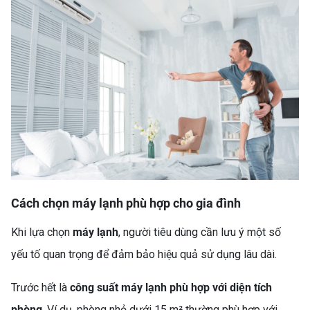
Cách chọn máy lạnh phù hợp cho gia đình
TỦ LẠNH FUNIKI FR-
126ISU – SỰ LỰA CHỌN
Khi lựa chọn
máy lạnh
, người tiêu dùng cần lưu ý một số
NHỎ GỌN, TIẾT KIỆM CHO
yếu tố quan trọng để đảm bảo hiệu quả sử dụng lâu dài.
MỌI GIA ĐÌNH
Trước hết là
công suất máy lạnh phù hợp với diện tích
phòng
. Ví dụ, phòng nhỏ dưới 15 m² thường phù hợp với