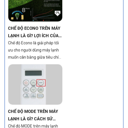
CHẾ ĐỘ ECONO TRÊN MÁY
LẠNH LÀ GÌ? LỢI ÍCH CỦA
TÍNH NĂNG NÀY
Chế độ Econo là giải pháp tối
ưu cho người dùng máy lạnh
muốn cân bằng giữa tiêu chí
mát lạnh và tiết kiệm điện
năng. Một trong những tính
năng nổi bật giúp đạt được
điều đó chính là chế độ Econo.
CHẾ ĐỘ MODE TRÊN MÁY
LẠNH LÀ GÌ? CÁCH SỬ
DỤNG CHẾ ĐỘ HIỆU QUẢ
Chế độ MODE trên máy lạnh
giúp người dùng tối ưu hóa