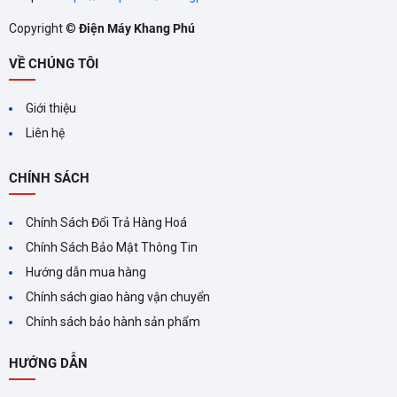
Copyright ©
Điện Máy Khang Phú
CÔNG NGHỆ NANOE‑G
VỀ CHÚNG TÔI
TRÊN MÁY LẠNH
PANASONIC ĐEM LẠI LỢI
Công nghệ Nanoe‑G trên máy
Giới thiệu
lạnh Panasonic không chỉ giúp
ÍCH GÌ?
làm mát mà còn đảm bảo
Liên hệ
không khí trong lành, diệt
khuẩn, khử mùi và giữ ẩm cho
CHÍNH SÁCH
da. Hãy cân nhắc lựa chọn
máy lạnh Panasonic
Chính Sách Đổi Trả Hàng Hoá
Chính Sách Bảo Mật Thông Tin
Hướng dẫn mua hàng
Chính sách giao hàng vận chuyển
MÁY LẠNH INVERTER LÀ
Chính sách bảo hành sản phẩm
GÌ? ƯU VÀ NHƯỢC ĐIỂM
CỦA MÁY LẠNH INVERTER
Máy lạnh Inverter mang đến
HƯỚNG DẪN
nhiều lợi ích vượt trội như tiết
kiệm điện năng, ổn định nhiệt