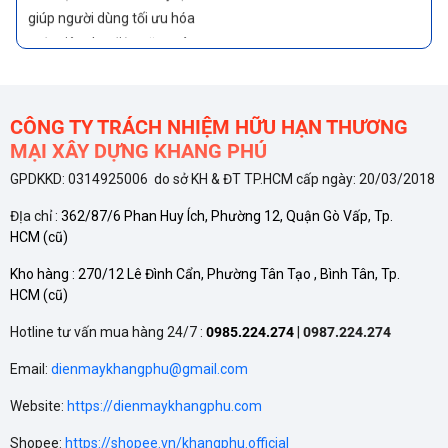
mức tiêu thụ điện năng và
nâng cao sự tiện nghi, sử dụng
đúng cách sẽ giúp máy lạnh
hoạt động tiết kiệm điện, bền
bỉ
CÔNG TY TRÁCH NHIỆM HỮU HẠN THƯƠNG
MẠI XÂY DỰNG KHANG PHÚ
GPDKKD: 0314925006 do sở KH & ĐT TP.HCM cấp ngày: 20/03/2018
TÍNH NĂNG TỰ ĐỘNG LÀM
ĐỊa chỉ :
362/87/6 Phan Huy Ích, Phường 12, Quận Gò Vấp, Tp.
SẠCH CỦA CÁC THƯƠNG
HCM
(cũ)
HIỆU MÁY LẠNH
Tính năng tự động làm sạch
Kho hàng :
270/12 Lê Đình Cẩn, Phường Tân Tạo , Bình Tân, Tp.
được nhiều hãng đưa vào
HCM
(cũ)
nhằm duy trì hiệu quả và kéo
dài tuổi thọ cho máy lạnh.
Hotline tư vấn mua hàng 24/7 :
0985.224.274
|
0987.224.274
Email:
dienmaykhangphu@gmail.com
Website:
https://dienmaykhangphu.com
Shopee:
https://shopee.vn/khangphu.official