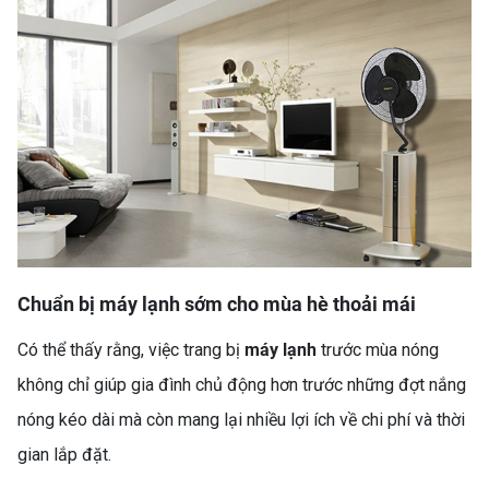
INVERTER 205 LÍT
RT256N4EBN – LỰA CHỌN
THÔNG MINH CHO GIA
ĐÌNH HIỆN ĐẠI
Chuẩn bị máy lạnh sớm cho mùa hè thoải mái
MÁY LẠNH KHÔNG TẮT
ĐƯỢC? NGUYÊN NHÂN VÀ
Có thể thấy rằng, việc trang bị
máy lạnh
trước mùa nóng
CÁCH SỬA CHI TIẾT (MÁY
không chỉ giúp gia đình chủ động hơn trước những đợt nắng
LẠNH KHÔNG TẮT)
nóng kéo dài mà còn mang lại nhiều lợi ích về chi phí và thời
gian lắp đặt.