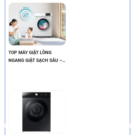
nghệ hiện đại và đáp ứng tốt
nhu cầu của đa số gia đình
Việt Nam. Đây là phân khúc
tầm trung, nơi bạn có thể tìm
thấy cả máy giặt lồng đứng và
lồng ngang Inverter với hiệu
TOP MÁY GIẶT LỒNG
suất và tính năng đáng giá.
NGANG GIẶT SẠCH SÂU –
Hãy cùng khám phá những lựa
ĐÁNH BAY VẾT BẨN CỨNG
chọn tốt nhất trong tầm giá
ĐẦU NHỜ CÔNG NGHỆ
này để tìm ra chiếc máy giặt
HIỆN ĐẠI
phù hợp nhất cho gia đình bạn
nhé!
TOP MÁY GIẶT LỒNG