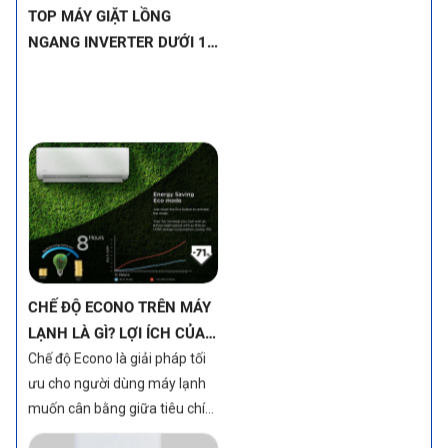
NGANG INVERTER DƯỚI 12
TRIỆU – VỪA TIẾT KIỆM
ĐIỆN, VỪA BỀN BỈ (MÁY
GIẶT INVERTER LỒNG
NGANG GIÁ TỐT)
CHẾ ĐỘ ECONO TRÊN MÁY
LẠNH LÀ GÌ? LỢI ÍCH CỦA
TÍNH NĂNG NÀY
Chế độ Econo là giải pháp tối
ưu cho người dùng máy lạnh
muốn cân bằng giữa tiêu chí
mát lạnh và tiết kiệm điện
năng. Một trong những tính