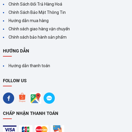
máy lạnh Panasonic
Chính Sách Đổi Trả Hàng Hoá
Chính Sách Bảo Mật Thông Tin
Hướng dẫn mua hàng
Chính sách giao hàng vận chuyển
MÁY LẠNH INVERTER LÀ
Chính sách bảo hành sản phẩm
GÌ? ƯU VÀ NHƯỢC ĐIỂM
CỦA MÁY LẠNH INVERTER
Máy lạnh Inverter mang đến
HƯỚNG DẪN
nhiều lợi ích vượt trội như tiết
kiệm điện năng, ổn định nhiệt
Hướng dẫn thanh toán
độ và độ ồn thấp. Lựa chọn
máy lạnh Inverter phù hợp
FOLLOW US
giúp tối ưu hóa hiệu suất
CHẤP NHẬN THANH TOÁN
CÁC CÔNG NGHỆ VÀ TÍNH
NĂNG THÚ VỊ TRÊN MÁY
LẠNH PANASONIC
Panasonic luôn dẫn đầu trong