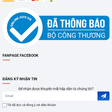
việc tích hợp công nghệ tiên
tiến vào dòng máy lạnh, mang
đến cho người dùng trải
nghiệm làm mát vượt trội,
không khí trong lành và tiết
kiệm điện năng.
FANPAGE FACEBOOK
CÁC CÔNG NGHỆ NỔI BẬT
TRÊN MÁY LẠNH HIỆN ĐẠI
Tổng hợp những công nghệ
nổi bật trên máy lạnh của
ĐĂNG KÝ NHẬN TIN
những thương hiệu hàng đầu.
Để nhận được khuyến mãi hấp dẫn từ chúng tôi?
Mỗi công nghệ máy lạnh đều
có ưu điểm riêng, giúp bạn dễ
dàng so sánh và lựa chọn cho
Tôi đã đọc và đồng ý với điều khoản.
không gian của mình.