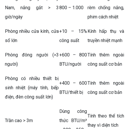
Nam, nắng gắt > 3
800 – 1.000
rèm chống nắng,
giờ/ngày
phim cách nhiệt
Phòng nhiều cửa kính, cửa
+10 – 15%
Kính hấp thụ và
sổ lớn
công suất
truyền nhiệt mạnh
Phòng đông người (>3
+600 – 800
Tính thêm ngoài
người)
BTU/người
công suất cơ bản
Phòng có nhiều thiết bị
+400 – 600
Tính thêm ngoài
sinh nhiệt (máy tính, bếp
BTU/thiết bị
công suất cơ bản
điện, đèn công suất lớn)
Dùng công
Tính theo thể tích
Trần cao > 3m
thức BTU/m³
thay vì diện tích