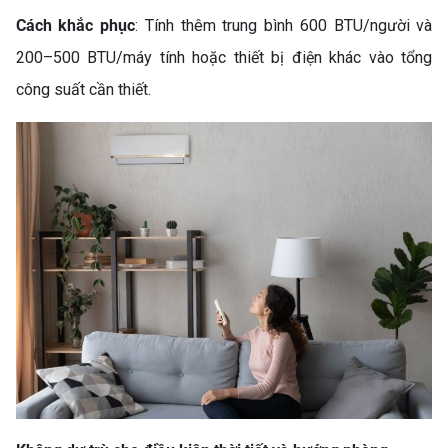
Cách khắc phục
: Tính thêm trung bình 600 BTU/người và
200–500 BTU/máy tính hoặc thiết bị điện khác vào tổng
TỦ LẠNH FUNIKI FR-
công suất cần thiết.
126ISU – SỰ LỰA CHỌN
NHỎ GỌN, TIẾT KIỆM CHO
MỌI GIA ĐÌNH
TỦ LẠNH LG 217L
LTB21BLMD – GIẢI PHÁP
BẢO QUẢN THỰC PHẨM
TỐI ƯU CHO GIA ĐÌNH HIỆN