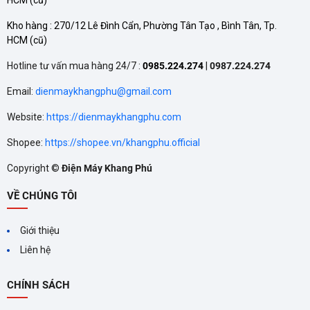
HIỆU MÁY LẠNH
Tính năng tự động làm sạch
Kho hàng :
270/12 Lê Đình Cẩn, Phường Tân Tạo , Bình Tân, Tp.
được nhiều hãng đưa vào
HCM
(cũ)
nhằm duy trì hiệu quả và kéo
dài tuổi thọ cho máy lạnh.
Hotline tư vấn mua hàng 24/7 :
0985.224.274
|
0987.224.274
Email:
dienmaykhangphu@gmail.com
Website:
https://dienmaykhangphu.com
Shopee:
https://shopee.vn/khangphu.official
Copyright ©
Điện Máy Khang Phú
CÔNG NGHỆ NANOE‑G
VỀ CHÚNG TÔI
TRÊN MÁY LẠNH
PANASONIC ĐEM LẠI LỢI
Công nghệ Nanoe‑G trên máy
Giới thiệu
lạnh Panasonic không chỉ giúp
ÍCH GÌ?
làm mát mà còn đảm bảo
Liên hệ
không khí trong lành, diệt
khuẩn, khử mùi và giữ ẩm cho
CHÍNH SÁCH
da. Hãy cân nhắc lựa chọn