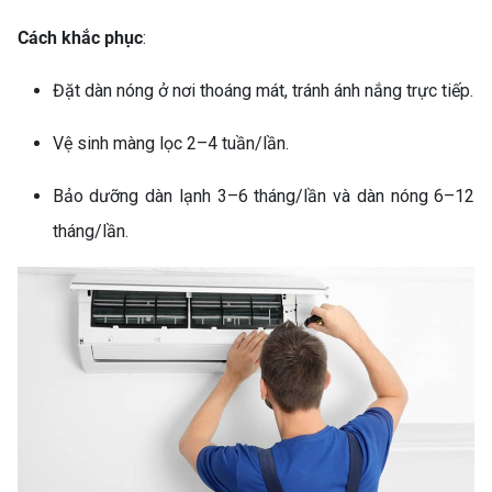
Cách khắc phục
:
MÁY LẠNH KHÔNG TẮT
ĐƯỢC? NGUYÊN NHÂN VÀ
Đặt dàn nóng ở nơi thoáng mát, tránh ánh nắng trực tiếp.
CÁCH SỬA CHI TIẾT (MÁY
LẠNH KHÔNG TẮT)
Vệ sinh màng lọc 2–4 tuần/lần.
Bảo dưỡng dàn lạnh 3–6 tháng/lần và dàn nóng 6–12
tháng/lần.
SO SÁNH MÁY GIẶT
INVERTER VÀ MÁY GIẶT
THƯỜNG: NÊN CHỌN LOẠI
NÀO?