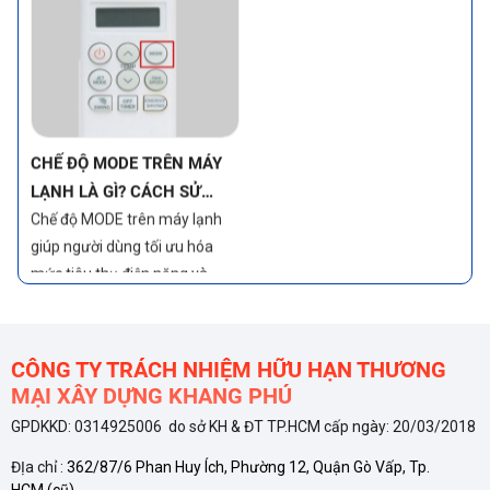
năng nổi bật giúp đạt được
điều đó chính là chế độ Econo.
CHẾ ĐỘ MODE TRÊN MÁY
LẠNH LÀ GÌ? CÁCH SỬ
DỤNG CHẾ ĐỘ HIỆU QUẢ
Chế độ MODE trên máy lạnh
giúp người dùng tối ưu hóa
mức tiêu thụ điện năng và
nâng cao sự tiện nghi, sử dụng
đúng cách sẽ giúp máy lạnh
hoạt động tiết kiệm điện, bền
bỉ
CÔNG TY TRÁCH NHIỆM HỮU HẠN THƯƠNG
MẠI XÂY DỰNG KHANG PHÚ
GPDKKD: 0314925006 do sở KH & ĐT TP.HCM cấp ngày: 20/03/2018
TÍNH NĂNG TỰ ĐỘNG LÀM
ĐỊa chỉ :
362/87/6 Phan Huy Ích, Phường 12, Quận Gò Vấp, Tp.
SẠCH CỦA CÁC THƯƠNG
HCM
(cũ)