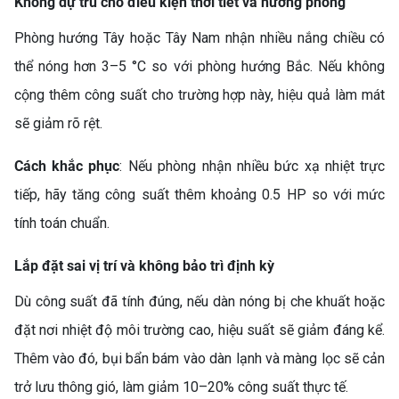
Không dự trù cho điều kiện thời tiết và hướng phòng
ĐẠI
Phòng hướng Tây hoặc Tây Nam nhận nhiều nắng chiều có
thể nóng hơn 3–5 °C so với phòng hướng Bắc. Nếu không
cộng thêm công suất cho trường hợp này, hiệu quả làm mát
sẽ giảm rõ rệt.
Cách khắc phục
: Nếu phòng nhận nhiều bức xạ nhiệt trực
TỦ LẠNH HISENSE
tiếp, hãy tăng công suất thêm khoảng 0.5 HP so với mức
INVERTER 205 LÍT
tính toán chuẩn.
RT256N4EBN – LỰA CHỌN
THÔNG MINH CHO GIA
Lắp đặt sai vị trí và không bảo trì định kỳ
ĐÌNH HIỆN ĐẠI
Dù công suất đã tính đúng, nếu dàn nóng bị che khuất hoặc
đặt nơi nhiệt độ môi trường cao, hiệu suất sẽ giảm đáng kể.
Thêm vào đó, bụi bẩn bám vào dàn lạnh và màng lọc sẽ cản
trở lưu thông gió, làm giảm 10–20% công suất thực tế.