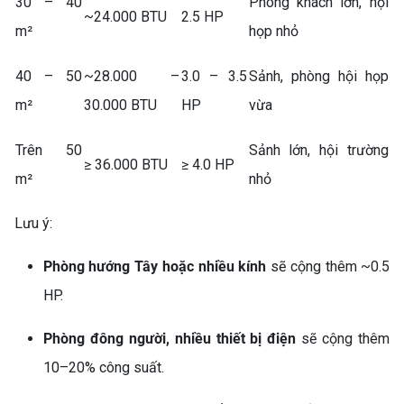
30 – 40
Phòng khách lớn, hội
~24.000 BTU
2.5 HP
m²
họp nhỏ
40 – 50
~28.000 –
3.0 – 3.5
Sảnh, phòng hội họp
m²
30.000 BTU
HP
vừa
Trên 50
Sảnh lớn, hội trường
≥ 36.000 BTU
≥ 4.0 HP
m²
nhỏ
Lưu ý:
Phòng hướng Tây hoặc nhiều kính
sẽ cộng thêm ~0.5
HP.
Phòng đông người, nhiều thiết bị điện
sẽ cộng thêm
10–20% công suất.