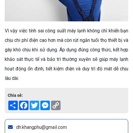
Vì vậy việc tính sai công suất máy lạnh không chỉ khiến bạn
chịu chi phí điện cao hơn mà còn rút ngắn tuổi thọ thiết bị và
gây khó chịu khi sử dụng. Áp dụng đúng công thức, kết hợp
TOP 5 MÁY GIẶT LỒNG
khảo sát thực tế và bảo trì thường xuyên sẽ giúp máy lạnh
NGANG CHẤT LƯỢNG, GIÁ
TỐT NHẤT HIỆN NAY
Máy giặt lồng ngang (cửa
hoạt động ổn định, tiết kiệm điện và duy trì độ mát dễ chịu
ngang) ngày càng trở thành
lâu dài.
lựa chọn hàng đầu của nhiều
gia đình Việt Nam nhờ thiết kế
Chia sẻ:
sang trọng, khả năng giặt
Share
Facebook
Twitter
Messenger
Copy
sạch vượt trội, bảo vệ quần áo
Link
tốt hơn và tiết kiệm điện nước
hiệu quả. Với sự phát triển của
công nghệ Inverter, các dòng
dh.khangphu@gmail.com